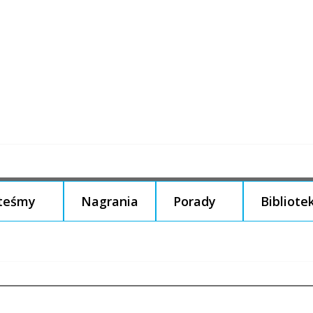
steśmy
Nagrania
Porady
Bibliote