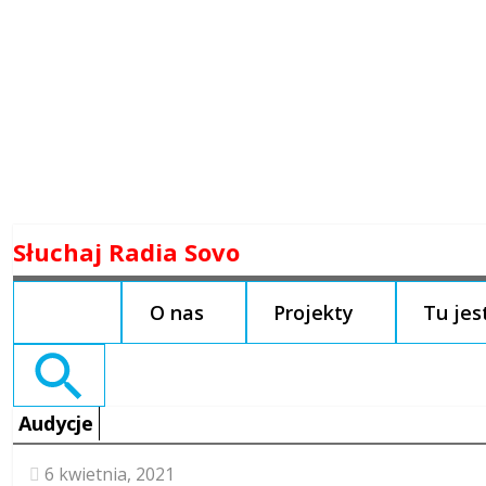
Skip
Słuchaj Radia Sovo
to
content
O nas
Projekty
Tu je
Search
for:
Audycje
6 kwietnia, 2021