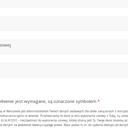
ciowej
ypełnienie jest wymagane, są oznaczone symbolem
*
zibą w Warszawie jest administratorem Twoich danych osobowych dla celów związanych z korzyst
amieszczania opinii w serwisie. Przetwarzamy te dane w celu wykonania umowy z Tobą, tą umow
. 1 lit b) RODO - niezbędność do wykonania umowy, której stroną jest Ty. Twoje dane możemy p
 danych na podstawie obowiązującego prawa. Masz prawo m.in. do żądania dostępu do danych