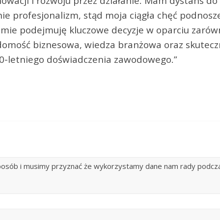
wacji i rozwoju przez działanie. Mam dystans do s
e profesjonalizm, stąd moja ciągła chęć podnosz
adomie podejmuję kluczowe decyzje w oparciu zarów
adomość biznesowa, wiedza branżowa oraz skutec
20-letniego doświadczenia zawodowego.”
sposób i musimy przyznać że wykorzystamy dane nam rady podcz