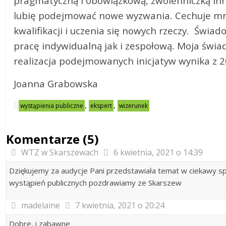
pragmatyczną i obowiązkową, zwolenniczką inno
lubię podejmować nowe wyzwania. Cechuje mni
kwalifikacji i uczenia się nowych rzeczy. Świ
pracę indywidualną jak i zespołową. Moja świ
realizacja podejmowanych inicjatyw wynika z 
Joanna Grabowska
,
,
wystąpienia publiczne
ekspert
wizerunek
Komentarze (5)
WTZ w Skarszewach
6 kwietnia, 2021 o 14:39
Dziękujemy za audycje Pani przedstawiała temat w ciekawy 
wystąpień publicznych pozdrawiamy ze Skarszew
madelaine
7 kwietnia, 2021 o 20:24
Dobre, i zabawne