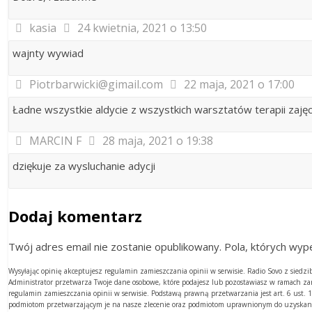
kasia
24 kwietnia, 2021 o 13:50
wajnty wywiad
Piotrbarwicki@gimail.com
22 maja, 2021 o 17:00
Ładne wszystkie aldycie z wszystkich warsztatów terapii zaję
MARCIN F
28 maja, 2021 o 19:38
dziękuje za wysluchanie adycji
Dodaj komentarz
Twój adres email nie zostanie opublikowany. Pola, których w
Wysyłając opinię akceptujesz regulamin zamieszczania opinii w serwisie. Radio Sovo z sied
Administrator przetwarza Twoje dane osobowe, które podajesz lub pozostawiasz w ramach z
regulamin zamieszczania opinii w serwisie. Podstawą prawną przetwarzania jest art. 6 ust
podmiotom przetwarzającym je na nasze zlecenie oraz podmiotom uprawnionym do uzyskania