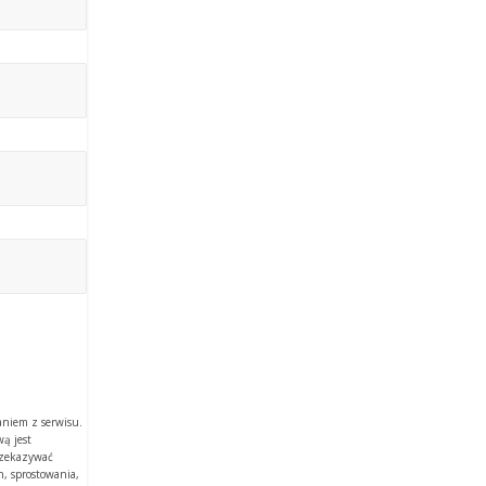
aniem z serwisu.
ą jest
rzekazywać
, sprostowania,