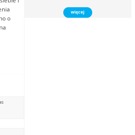
iebie i
enia
więcej
no o
zna
as