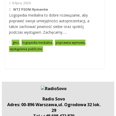
8 lipca, 2024
WTZ PSONI Rymanów
Logopedia medialna to dobre rozwiązanie, aby
poprawić swoje umiejętności autoprezentacji, a
także zachować pewność siebie oraz spokój
podczas wystąpień. Zachęcamy…..
,
,
,
głos
logopedia medialna
poprawna wymowa
wystąpienia publiczne
Radio Sovo
Adres: 00-896 Warszawa,ul. Ogrodowa 32 lok.
29