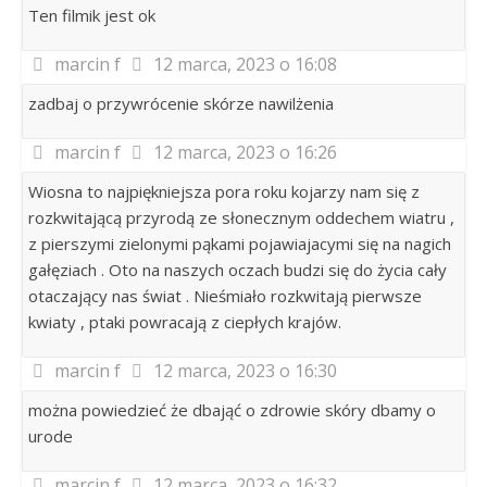
Ten filmik jest ok
marcin f
12 marca, 2023 o 16:08
zadbaj o przywrócenie skórze nawilżenia
marcin f
12 marca, 2023 o 16:26
Wiosna to najpiękniejsza pora roku kojarzy nam się z
rozkwitającą przyrodą ze słonecznym oddechem wiatru ,
z pierszymi zielonymi pąkami pojawiajacymi się na nagich
gałęziach . Oto na naszych oczach budzi się do życia cały
otaczający nas świat . Nieśmiało rozkwitają pierwsze
kwiaty , ptaki powracają z ciepłych krajów.
marcin f
12 marca, 2023 o 16:30
można powiedzieć że dbająć o zdrowie skóry dbamy o
urode
marcin f
12 marca, 2023 o 16:32