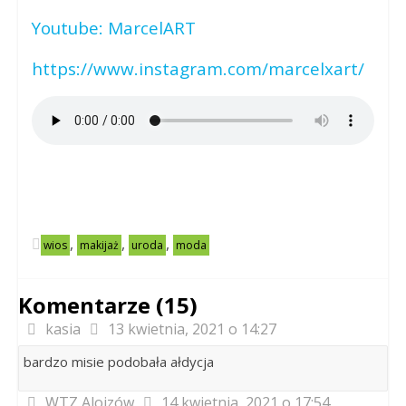
Youtube: MarcelART
https://www.instagram.com/marcelxart/
,
,
,
wios
makijaż
uroda
moda
Komentarze (15)
kasia
13 kwietnia, 2021 o 14:27
bardzo misie podobała ałdycja
WTZ Alojzów
14 kwietnia, 2021 o 17:54