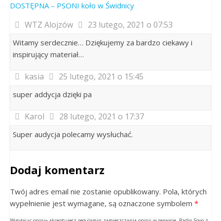
DOSTĘPNA – PSONI koło w Świdnicy
WTZ Alojzów
23 lutego, 2021 o 07:53
Witamy serdecznie… Dziękujemy za bardzo ciekawy i
inspirujący materiał…
kasia
25 lutego, 2021 o 15:45
super addycja dzięki pa
Karol
28 lutego, 2021 o 17:37
Super audycja polecamy wysłuchać.
Dodaj komentarz
Twój adres email nie zostanie opublikowany. Pola, których
wypełnienie jest wymagane, są oznaczone symbolem
*
Wysyłając opinię akceptujesz regulamin zamieszczania opinii w serwisie. Radio Sovo z