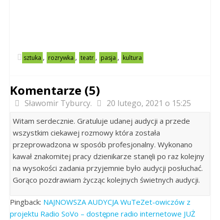
,
,
,
,
sztuka
rozrywka
teatr
pasja
kultura
Komentarze (5)
Sławomir Tyburcy.
20 lutego, 2021 o 15:25
Witam serdecznie. Gratuluje udanej audycji a przede
wszystkim ciekawej rozmowy która została
przeprowadzona w sposób profesjonalny. Wykonano
kawał znakomitej pracy dzienikarze stanęli po raz kolejny
na wysokości zadania przyjemnie było audycji posłuchać.
Gorąco pozdrawiam życząc kolejnych świetnych audycji.
Pingback:
NAJNOWSZA AUDYCJA WuTeZet-owiczów z
projektu Radio SoVo – dostępne radio internetowe JUŻ