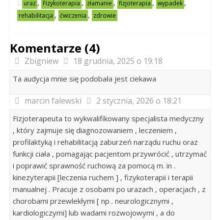
,
,
,
,
,
uraz
Fizykoterapia
złamanie
fizjoterapia
wypadek
,
,
rehabilitacja
ćwiczenia
zdrowie
Komentarze (4)
Zbigniew
18 grudnia, 2025 o 19:18
Ta audycja mnie się podobała jest ciekawa
marcin falewski
2 stycznia, 2026 o 18:21
Fizjoterapeuta to wykwalifikowany specjalista medyczny
, który zajmuje się diagnozowaniem , leczeniem ,
profilaktyką i rehabilitacją zaburzeń narządu ruchu oraz
funkcji ciała , pomagając pacjentom przywrócić , utrzymać
i poprawić sprawność ruchową za pomocą m. in .
kinezyterapii [leczenia ruchem ] , fizykoterapii i terapii
manualnej . Pracuje z osobami po urazach , operacjach , z
chorobami przewlekłymi [ np . neurologicznymi ,
kardiologiczymi] lub wadami rozwojowymi , a do