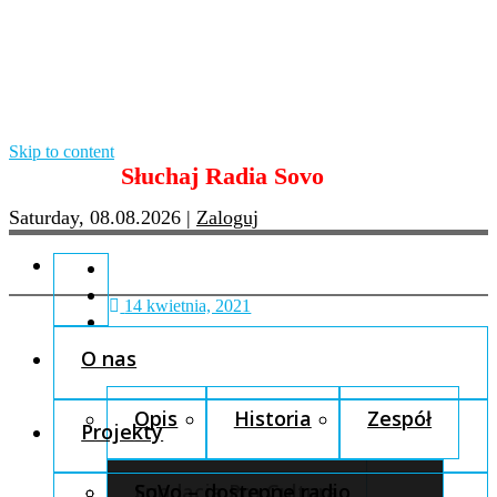
Skip to content
Słuchaj Radia Sovo
Saturday, 08.08.2026
|
Zaloguj
14 kwietnia, 2021
O nas
Opis
Historia
Zespół
Projekty
Fundacja Pro Cultura
SoVo – dostępne radio