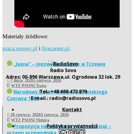
Materiały źródłowe:
praca.money.pl
i
livecareer.pl
.
więcej
„Jasna” – niezwykłe miejsce w Tczewie
Radio Sovo
Adres: 00-896 Warszawa,ul. Ogrodowa 32 lok. 29
7 lipca, 2026
3 czerwca, 2026
WTZ PSONI Tczew
Tel.: +48 698 472 879
Narodowy Dzień Pamięci Poznańskiego
E-mail.: radio@radiosovo.pl
Czerwca 1956
Kontakt
28 czerwca, 2026
3 czerwca, 2026
WTZ PSONI Nidzica
Polityka prywatności
Propozycja na wycieczkę – Zamek Książ –
oczami przewodnika