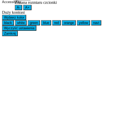
Zmiana rozmiaru czcionki
A-
A+
Duży kontrast
Wybierz kolor
black
white
green
blue
red
orange
yellow
navi
Wyczyść ustawienia
Zamknij