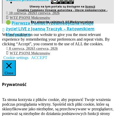
Utwory na tym portalu są dostępne na
licencji
Creative Commons Uznanie autorstwa - Użycie niekomercyjne -
10 czerwca, 2026
3 czerwca, 2026
WTZ PSONI Mokrzeszów
Bez utworów zależnych 4.0 Międzynarodowe
Pierwsza Pomoc Przedmedyczna ratuje
życie! LIVE z Joanną Traczyk – Ratownikiem
Medycznym
We use cookies on our website to give you the most relevant
experience by remembering your preferences and repeat visits. By
clicking “Accept”, you consent to the use of ALL the cookies.
8 czerwca, 2026
3 czerwca, 2026
WTZ PSONI Mokrzeszów
Cookie settings
ACCEPT
Close
Prywatność
Ta strona korzysta z plików cookie, aby poprawić Twoje wrażenia
podczas przeglądania witryny. Spośród nich pliki cookie, które są
sklasyfikowane jako niezbędne, są przechowywane w przeglądarce,
ponieważ są niezbędne do działania podstawowych funkcji strony