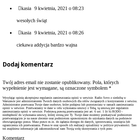
kasia
9 kwietnia, 2021 o 08:23
wesołych świąt
kasia
9 kwietnia, 2021 o 08:26
ciekawa addycja bardzo wajna
Dodaj komentarz
Twój adres email nie zostanie opublikowany. Pola, których
wypełnienie jest wymagane, są oznaczone symbolem
*
Wysyłając opinię akceptujesz regulamin zamieszczania opinii w serwisie. Radio Sovo z siedzibą w
Warszawie jest administratorem Twoich danych osobowych dla celów związanych z korzystaniem z serwisu.
Administrator przetwarza Twoje dane osobowe, które podajesz lub pozostawiasz w ramach zamieszczania
opinii w serwisie. Przetwarzamy te dane w celu wykonania umowy z Tobą, tą umową jest regulamin
zamieszczania opinii w serwisie. Podstawą prawną przetwarzania jest art. 6 ust. 1 lit b) RODO -
niezbędność do wykonania umowy, której stroną jest Ty. Twoje dane możemy przekazywać podmiotom
przetwarzającym je na nasze zlecenie oraz podmiotom uprawnionym do uzyskania danych na podstawie
obowiązującego prawa. Masz prawo m.in. do żądania dostępu do danych, sprostowania, usunięcia lub
ograniczenia ich przetwarzania. Prawa te oraz sposób ich realizacji opisaliśmy w polityce prywatności. Tam
też znajdziesz informacje jak zakomunikować nam Twoją wolę skorzystania z tych praw.
Komentarz