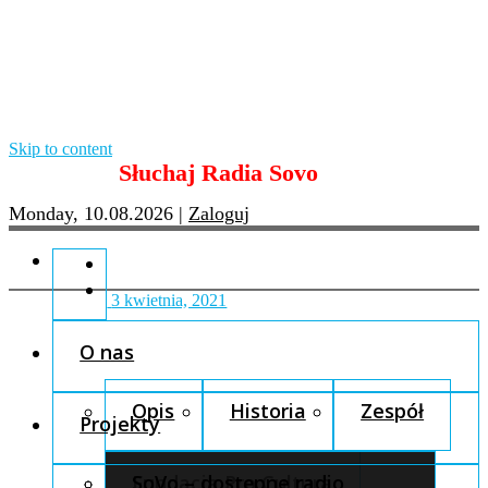
Skip to content
Słuchaj Radia Sovo
Monday, 10.08.2026
|
Zaloguj
3 kwietnia, 2021
O nas
Opis
Historia
Zespół
Projekty
Fundacja Pro Cultura
SoVo – dostępne radio