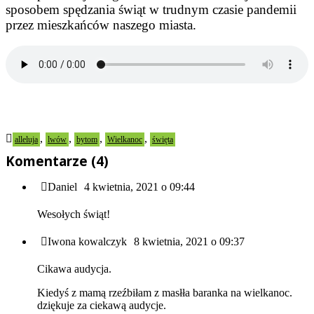
sposobem spędzania świąt w trudnym czasie pandemii
przez mieszkańców naszego miasta.
,
,
,
,
alleluja
lwów
bytom
Wielkanoc
święta
Komentarze (4)
Daniel
4 kwietnia, 2021 o 09:44
Wesołych świąt!
Iwona kowalczyk
8 kwietnia, 2021 o 09:37
Cikawa audycja.
Kiedyś z mamą rzeźbiłam z masłła baranka na wielkanoc.
dziękuje za ciekawą audycje.