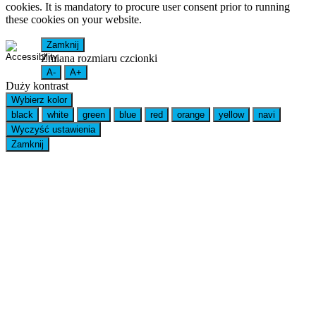
cookies. It is mandatory to procure user consent prior to running
these cookies on your website.
Zamknij
Zmiana rozmiaru czcionki
A-
A+
Duży kontrast
Wybierz kolor
black
white
green
blue
red
orange
yellow
navi
Wyczyść ustawienia
Zamknij