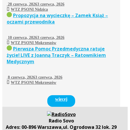
28 czerwca, 2026
3 czerwca, 2026
WTZ PSONI Nidzica
Propozycja na wycieczkę – Zamek Książ –
oczami przewodnika
10 czerwca, 2026
3 czerwca, 2026
WTZ PSONI Mokrzeszów
Pierwsza Pomoc Przedmedyczna ratuje
życie! LIVE z Joanną Traczyk – Ratownikiem
Medycznym
8 czerwca, 2026
3 czerwca, 2026
WTZ PSONI Mokrzeszów
więcej
Radio Sovo
Adres: 00-896 Warszawa,ul. Ogrodowa 32 lok. 29