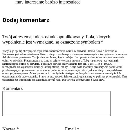
muy interesante bardzo interesujące
Dodaj komentarz
Twój adres email nie zostanie opublikowany. Pola, których
wypełnienie jest wymagane, są oznaczone symbolem
*
Wysyłając opinię akceptujesz regulamin zamieszczania opinii w serwisie. Radio Sovo z siedzibą w
Warszawie jest administratorem Twoich danych osobowych dla celów związanych z korzystaniem z serwisu.
Administrator przetwarza Twoje dane osobowe, które podajesz lub pozostawiasz w ramach zamieszczania
opinii w serwisie. Przetwarzamy te dane w celu wykonania umowy z Tobą, tą umową jest regulamin
zamieszczania opinii w serwisie. Podstawą prawną przetwarzania jest art. 6 ust. 1 lit b) RODO -
niezbędność do wykonania umowy, której stroną jest Ty. Twoje dane możemy przekazywać podmiotom
przetwarzającym je na nasze zlecenie oraz podmiotom uprawnionym do uzyskania danych na podstawie
obowiązującego prawa. Masz prawo m.in. do żądania dostępu do danych, sprostowania, usunięcia lub
ograniczenia ich przetwarzania. Prawa te oraz sposób ich realizacji opisaliśmy w polityce prywatności. Tam
też znajdziesz informacje jak zakomunikować nam Twoją wolę skorzystania z tych praw.
Komentarz
Nazwa
*
Email
*