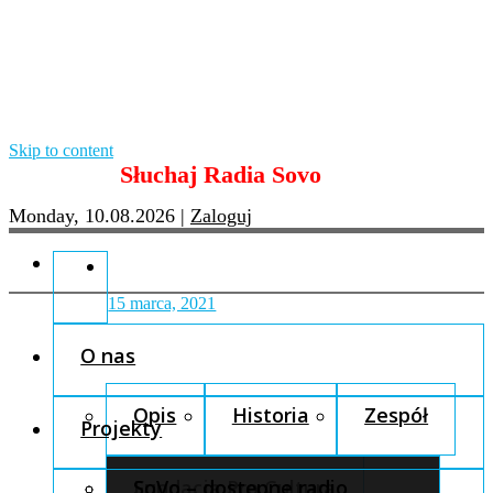
Skip to content
Słuchaj Radia Sovo
Monday, 10.08.2026
|
Zaloguj
15 marca, 2021
O nas
Opis
Historia
Zespół
Projekty
Fundacja Pro Cultura
SoVo – dostępne radio