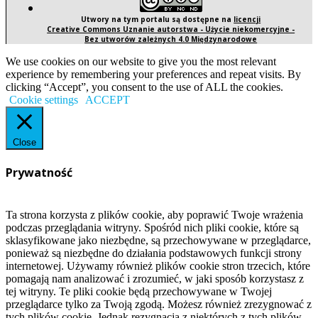
Utwory na tym portalu są dostępne na
licencji
Creative Commons Uznanie autorstwa - Użycie niekomercyjne -
Bez utworów zależnych 4.0 Międzynarodowe
We use cookies on our website to give you the most relevant
experience by remembering your preferences and repeat visits. By
clicking “Accept”, you consent to the use of ALL the cookies.
Cookie settings
ACCEPT
Close
Prywatność
Ta strona korzysta z plików cookie, aby poprawić Twoje wrażenia
podczas przeglądania witryny. Spośród nich pliki cookie, które są
sklasyfikowane jako niezbędne, są przechowywane w przeglądarce,
ponieważ są niezbędne do działania podstawowych funkcji strony
internetowej. Używamy również plików cookie stron trzecich, które
pomagają nam analizować i zrozumieć, w jaki sposób korzystasz z
tej witryny. Te pliki cookie będą przechowywane w Twojej
przeglądarce tylko za Twoją zgodą. Możesz również zrezygnować z
tych plików cookie. Jednak rezygnacja z niektórych z tych plików