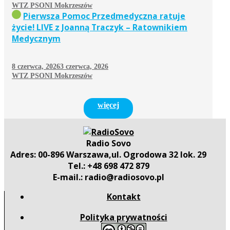
WTZ PSONI Mokrzeszów
Pierwsza Pomoc Przedmedyczna ratuje
życie! LIVE z Joanną Traczyk – Ratownikiem
Medycznym
8 czerwca, 2026
3 czerwca, 2026
WTZ PSONI Mokrzeszów
więcej
Radio Sovo
Adres: 00-896 Warszawa,ul. Ogrodowa 32 lok. 29
Tel.: +48 698 472 879
E-mail.: radio@radiosovo.pl
Kontakt
Polityka prywatności