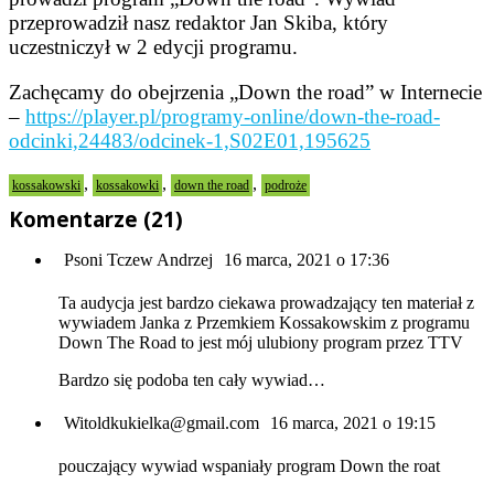
przeprowadził nasz redaktor Jan Skiba, który
uczestniczył w 2 edycji programu.
Zachęcamy do obejrzenia „Down the road” w Internecie
–
https://player.pl/programy-online/down-the-road-
odcinki,24483/odcinek-1,S02E01,195625
,
,
,
kossakowski
kossakowki
down the road
podroże
Komentarze (21)
Psoni Tczew Andrzej
16 marca, 2021 o 17:36
Ta audycja jest bardzo ciekawa prowadzający ten materiał z
wywiadem Janka z Przemkiem Kossakowskim z programu
Down The Road to jest mój ulubiony program przez TTV
Bardzo się podoba ten cały wywiad…
Witoldkukielka@gmail.com
16 marca, 2021 o 19:15
pouczający wywiad wspaniały program Down the roat