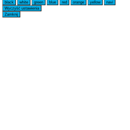
black
white
green
blue
red
orange
yellow
navi
Wyczyść ustawienia
Zamknij