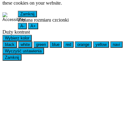
these cookies on your website.
Zamknij
Zmiana rozmiaru czcionki
A-
A+
Duży kontrast
Wybierz kolor
black
white
green
blue
red
orange
yellow
navi
Wyczyść ustawienia
Zamknij