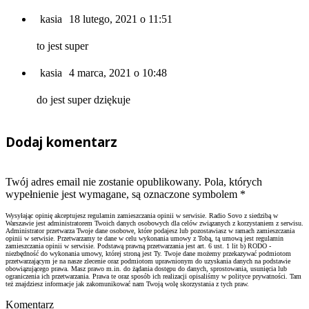
kasia
18 lutego, 2021 o 11:51
to jest super
kasia
4 marca, 2021 o 10:48
do jest super dziękuje
Dodaj komentarz
Twój adres email nie zostanie opublikowany. Pola, których
wypełnienie jest wymagane, są oznaczone symbolem
*
Wysyłając opinię akceptujesz regulamin zamieszczania opinii w serwisie. Radio Sovo z siedzibą w
Warszawie jest administratorem Twoich danych osobowych dla celów związanych z korzystaniem z serwisu.
Administrator przetwarza Twoje dane osobowe, które podajesz lub pozostawiasz w ramach zamieszczania
opinii w serwisie. Przetwarzamy te dane w celu wykonania umowy z Tobą, tą umową jest regulamin
zamieszczania opinii w serwisie. Podstawą prawną przetwarzania jest art. 6 ust. 1 lit b) RODO -
niezbędność do wykonania umowy, której stroną jest Ty. Twoje dane możemy przekazywać podmiotom
przetwarzającym je na nasze zlecenie oraz podmiotom uprawnionym do uzyskania danych na podstawie
obowiązującego prawa. Masz prawo m.in. do żądania dostępu do danych, sprostowania, usunięcia lub
ograniczenia ich przetwarzania. Prawa te oraz sposób ich realizacji opisaliśmy w polityce prywatności. Tam
też znajdziesz informacje jak zakomunikować nam Twoją wolę skorzystania z tych praw.
Komentarz