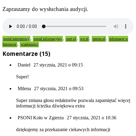
Zapraszamy do wysłuchania audycji.
,
,
,
,
,
portal internetowy
portal informacyjny
onet.pl
wp.pl
interia.pl
informacje w
,
Internecie
wiadomości
Komentarze (15)
Daniel
27 stycznia, 2021 o 09:15
Super!
Milena
27 stycznia, 2021 o 09:53
Super zmiana głosu redaktorów pozwala zapamiętać więcej
informacji ścieżka dźwiękowa extra
PSONI Koło w Zgierzu
27 stycznia, 2021 o 10:36
dziękujemy za przekazanie ciekawych informacji