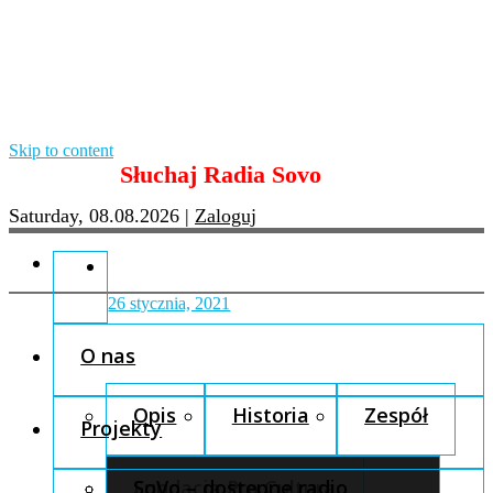
Skip to content
Słuchaj Radia Sovo
Saturday, 08.08.2026
|
Zaloguj
26 stycznia, 2021
O nas
Opis
Historia
Zespół
Projekty
Fundacja Pro Cultura
SoVo – dostępne radio