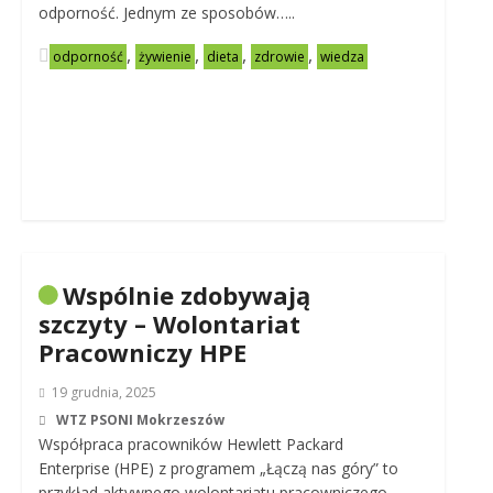
odporność. Jednym ze sposobów…..
,
,
,
,
odporność
żywienie
dieta
zdrowie
wiedza
Wspólnie zdobywają
szczyty – Wolontariat
Pracowniczy HPE
19 grudnia, 2025
WTZ PSONI Mokrzeszów
Współpraca pracowników Hewlett Packard
Enterprise (HPE) z programem „Łączą nas góry” to
przykład aktywnego wolontariatu pracowniczego