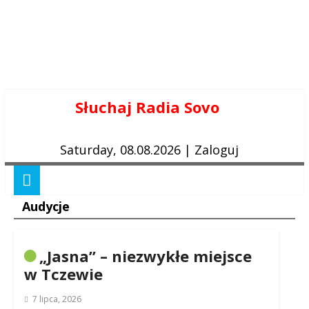
Skip
Słuchaj Radia Sovo
to
content
Saturday, 08.08.2026
|
Zaloguj
Audycje
„Jasna” – niezwykłe miejsce
w Tczewie
7 lipca, 2026