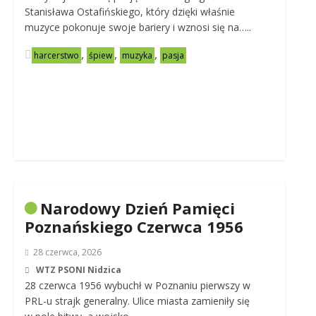
Stanisława Ostafińskiego, który dzięki właśnie
muzyce pokonuje swoje bariery i wznosi się na…..
,
,
,
harcerstwo
śpiew
muzyka
pasja
Narodowy Dzień Pamięci
Poznańskiego Czerwca 1956
28 czerwca, 2026
WTZ PSONI Nidzica
28 czerwca 1956 wybuchł w Poznaniu pierwszy w
PRL-u strajk generalny. Ulice miasta zamieniły się