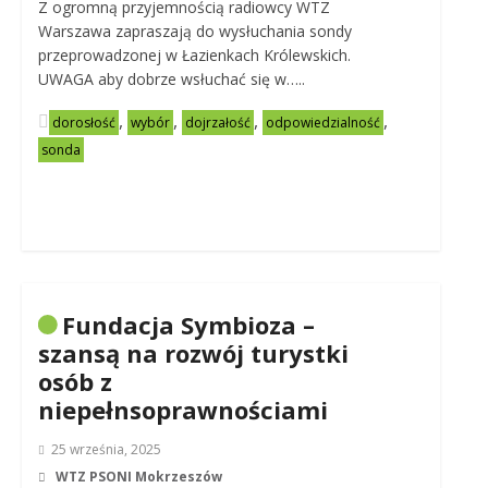
Z ogromną przyjemnością radiowcy WTZ
Warszawa zapraszają do wysłuchania sondy
przeprowadzonej w Łazienkach Królewskich.
UWAGA aby dobrze wsłuchać się w…..
,
,
,
,
dorosłość
wybór
dojrzałość
odpowiedzialność
sonda
Fundacja Symbioza –
szansą na rozwój turystki
osób z
niepełnsoprawnościami
25 września, 2025
WTZ PSONI Mokrzeszów