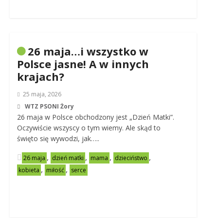
26 maja…i wszystko w
Polsce jasne! A w innych
krajach?
25 maja, 2026
WTZ PSONI Żory
26 maja w Polsce obchodzony jest „Dzień Matki”.
Oczywiście wszyscy o tym wiemy. Ale skąd to
święto się wywodzi, jak…..
,
,
,
,
26 maja
dzień matki
mama
dzieciństwo
,
,
kobieta
miłość
serce