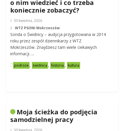
o nim wiedzieć i co trzeba
koniecznie zobaczyć?
30 kwietnia, 2026
WTZ PSONI Mokrzeszów
Sonda o Świdnicy – audycja przygotowana w 2014
roku przez zespół dziennikarzy z WTZ
Mokrzeszów. Znajdziesz tam wiele ciekawych
informacji…..
,
,
,
podroże
świdnica
historia
kultura
Moja ścieżka do podjęcia
samodzielnej pracy
30 kwietnia, 2026