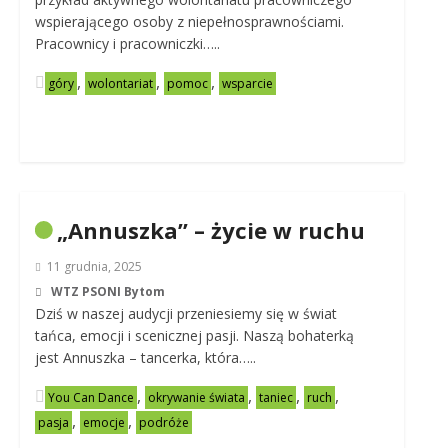
wspierającego osoby z niepełnosprawnościami.
Pracownicy i pracowniczki…..
,
,
,
góry
wolontariat
pomoc
wsparcie
„Annuszka” – życie w ruchu
11 grudnia, 2025
WTZ PSONI Bytom
Dziś w naszej audycji przeniesiemy się w świat
tańca, emocji i scenicznej pasji. Naszą bohaterką
jest Annuszka – tancerka, która…..
,
,
,
,
You Can Dance
okrywanie świata
taniec
ruch
,
,
pasja
emocje
podróże