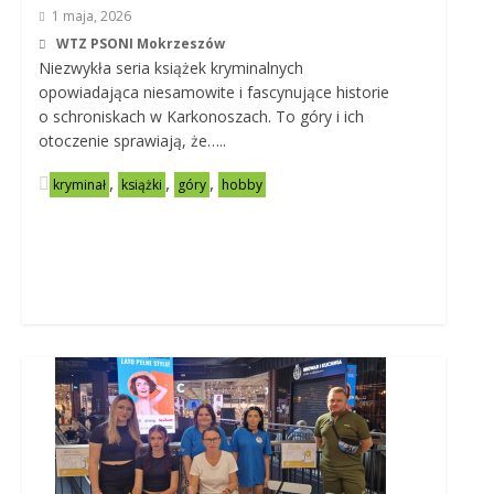
1 maja, 2026
WTZ PSONI Mokrzeszów
Niezwykła seria książek kryminalnych
opowiadająca niesamowite i fascynujące historie
o schroniskach w Karkonoszach. To góry i ich
otoczenie sprawiają, że…..
,
,
,
kryminał
książki
góry
hobby