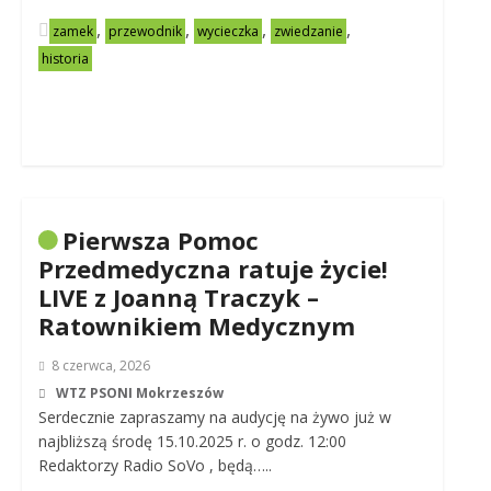
,
,
,
,
zamek
przewodnik
wycieczka
zwiedzanie
historia
Pierwsza Pomoc
Przedmedyczna ratuje życie!
LIVE z Joanną Traczyk –
Ratownikiem Medycznym
8 czerwca, 2026
WTZ PSONI Mokrzeszów
Serdecznie zapraszamy na audycję na żywo już w
najbliższą środę 15.10.2025 r. o godz. 12:00
Redaktorzy Radio SoVo , będą…..