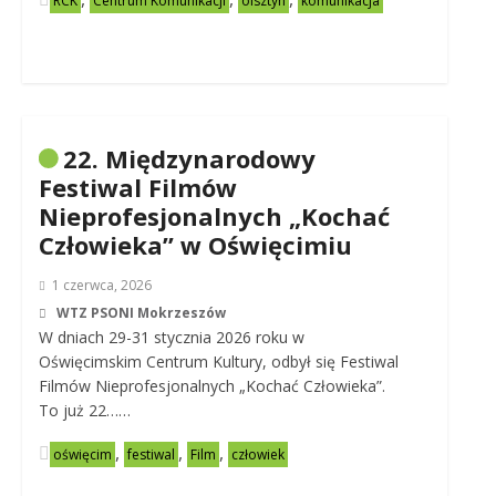
RCK
Centrum Komunikacji
olsztyn
komunikacja
22. Międzynarodowy
Festiwal Filmów
Nieprofesjonalnych „Kochać
Człowieka” w Oświęcimiu
1 czerwca, 2026
WTZ PSONI Mokrzeszów
W dniach 29-31 stycznia 2026 roku w
Oświęcimskim Centrum Kultury, odbył się Festiwal
Filmów Nieprofesjonalnych „Kochać Człowieka”.
To już 22……
,
,
,
oświęcim
festiwal
Film
człowiek