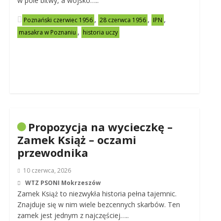
w pole bitwy, a wojsko…..
,
,
,
Poznański czerwiec 1956
28 czerwca 1956
IPN
,
masakra w Poznaniu
historia uczy
Propozycja na wycieczkę –
Zamek Książ – oczami
przewodnika
10 czerwca, 2026
WTZ PSONI Mokrzeszów
Zamek Książ to niezwykła historia pełna tajemnic.
Znajduje się w nim wiele bezcennych skarbów. Ten
zamek jest jednym z najczęściej…..