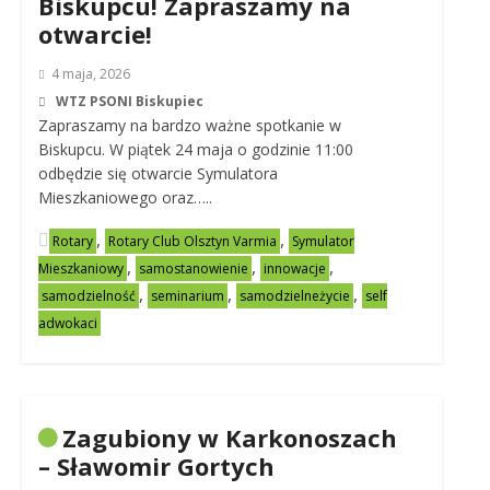
Biskupcu! Zapraszamy na
otwarcie!
4 maja, 2026
WTZ PSONI Biskupiec
Zapraszamy na bardzo ważne spotkanie w
Biskupcu. W piątek 24 maja o godzinie 11:00
odbędzie się otwarcie Symulatora
Mieszkaniowego oraz…..
,
,
Rotary
Rotary Club Olsztyn Varmia
Symulator
,
,
,
Mieszkaniowy
samostanowienie
innowacje
,
,
,
samodzielność
seminarium
samodzielneżycie
self
adwokaci
Zagubiony w Karkonoszach
– Sławomir Gortych