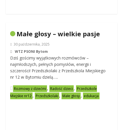
Małe głosy – wielkie pasje
30 października, 2025
WTZ PSONI Bytom
Dziś gościmy wyjątkowych rozmówców –
najmłodszych, pełnych pomysłów, energii i
szczerości! Przedszkolaki z Przedszkola Miejskiego
nr 12 w Bytomiu dzielą…..
,
,
Rozmowy z dziećmi
Radość dzieci
Przedszkole
,
,
,
Miejskie nr12
Przedszkolaki
Małe głosy
edukacja