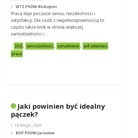
WTZ PSONI Biskupiec
Praca daje poczucie sensu, niezależności i
satysfakcji. Dla osób z niepełnosprawnością to
często także krok w stronę większej
samodzielności i…..
,
,
,
,
ZAZ
samodzielność
zatrudnienie
self adwokaci
praca
Jaki powinien być idealny
pączek?
18 lutego, 2026
BOP PSONI Jarosław