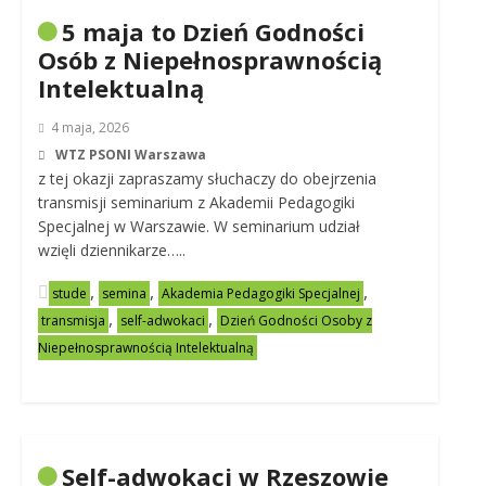
5 maja to Dzień Godności
Osób z Niepełnosprawnością
Intelektualną
4 maja, 2026
WTZ PSONI Warszawa
z tej okazji zapraszamy słuchaczy do obejrzenia
transmisji seminarium z Akademii Pedagogiki
Specjalnej w Warszawie. W seminarium udział
wzięli dziennikarze…..
,
,
,
stude
semina
Akademia Pedagogiki Specjalnej
,
,
transmisja
self-adwokaci
Dzień Godności Osoby z
Niepełnosprawnością Intelektualną
Self-adwokaci w Rzeszowie