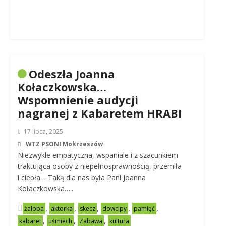
Odeszła Joanna
Kołaczkowska…
Wspomnienie audycji
nagranej z Kabaretem HRABI
17 lipca, 2025
WTZ PSONI Mokrzeszów
Niezwykle empatyczna, wspaniale i z szacunkiem
traktująca osoby z niepełnosprawnością, przemiła
i ciepła… Taką dla nas była Pani Joanna
Kołaczkowska…..
,
,
,
,
,
żałoba
aktorka
skecz
dowcipy
pamięć
,
,
,
kabaret
uśmiech
Zabawa
kultura