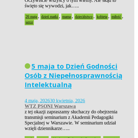
Oczywiście wszyscy o tym wiemy. Ale skąd to
święto się wywodzi, jak…..
,
,
,
,
,
,
26 maja
dzień matki
mama
dzieciństwo
kobieta
miłość
serce
5 maja to Dzień Godności
Osób z Niepełnosprawnością
Intelektualną
4 maja, 2026
30 kwietnia, 2026
WTZ PSONI Warszawa
z tej okazji zapraszamy słuchaczy do obejrzenia
transmisji seminarium z Akademii Pedagogiki
Specjalnej w Warszawie. W seminarium udział
wzięli dziennikarze…..