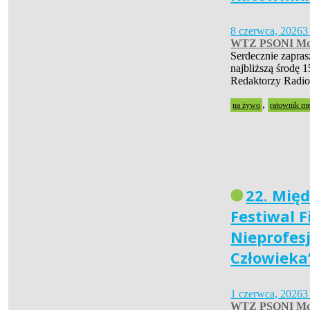
8 czerwca, 2026
3
WTZ PSONI Mo
Serdecznie zapra
najbliższą środę 1
Redaktorzy Radio
,
na żywo
ratownik m
22. Mię
Festiwal 
Nieprofes
Człowieka
1 czerwca, 2026
3
WTZ PSONI Mo