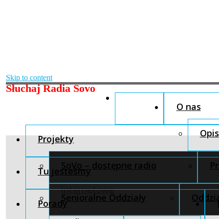
Skip to content
Słuchaj Radia Sovo
O nas
Opis
Projekty
SoVo – dostępne radio
Pr
Tu jesteśmy
internetowe
Senioralne Oddziały
Oddzia
Porady