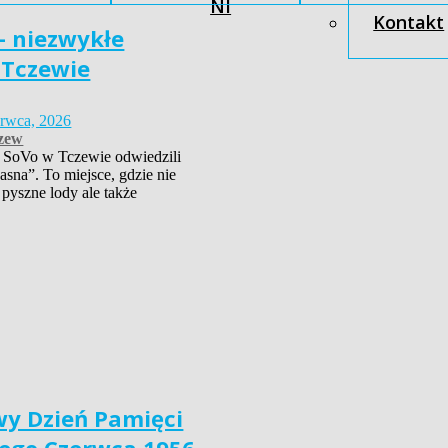
NI
Kontakt
– niezwykłe
 Tczewie
erwca, 2026
zew
 SoVo w Tczewie odwiedzili
asna”. To miejsce, gdzie nie
 pyszne lody ale także
y Dzień Pamięci