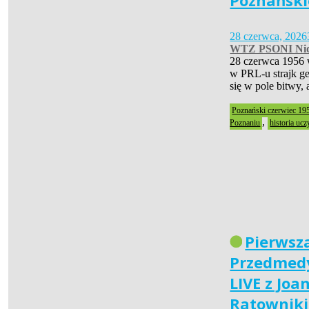
Poznański
28 czerwca, 2026
WTZ PSONI Nid
28 czerwca 1956 
w PRL-u strajk ge
się w pole bitwy,
Poznański czerwiec 19
,
Poznaniu
historia ucz
Pierwsz
Przedmedy
LIVE z Joa
Ratownik