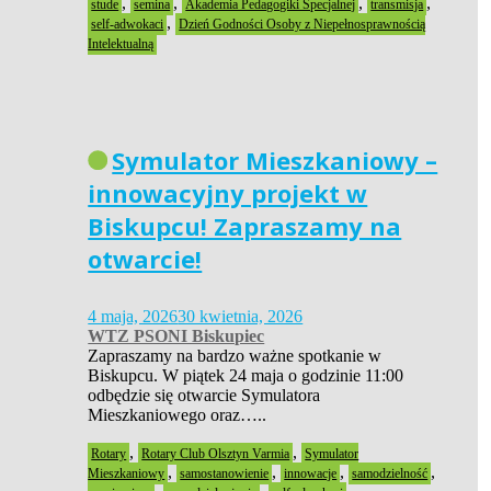
,
,
,
,
stude
semina
Akademia Pedagogiki Specjalnej
transmisja
,
self-adwokaci
Dzień Godności Osoby z Niepełnosprawnością
Intelektualną
Symulator Mieszkaniowy –
innowacyjny projekt w
Biskupcu! Zapraszamy na
otwarcie!
4 maja, 2026
30 kwietnia, 2026
WTZ PSONI Biskupiec
Zapraszamy na bardzo ważne spotkanie w
Biskupcu. W piątek 24 maja o godzinie 11:00
odbędzie się otwarcie Symulatora
Mieszkaniowego oraz…..
,
,
Rotary
Rotary Club Olsztyn Varmia
Symulator
,
,
,
,
Mieszkaniowy
samostanowienie
innowacje
samodzielność