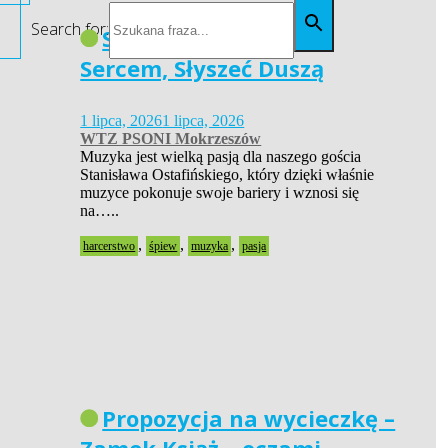
Search for:
Siła Pasji – Widzieć
Sercem, Słyszeć Duszą
1 lipca, 2026
1 lipca, 2026
WTZ PSONI Mokrzeszów
Muzyka jest wielką pasją dla naszego gościa
Stanisława Ostafińskiego, który dzięki właśnie
muzyce pokonuje swoje bariery i wznosi się
na…..
,
,
,
harcerstwo
śpiew
muzyka
pasja
Propozycja na wycieczkę –