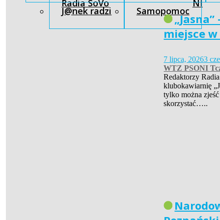
Radia SoVo
NI
J@nek radzi
Samopomoc
„Jasna” 
miejsce w
7 lipca, 2026
3 cz
WTZ PSONI Tc
Redaktorzy Radia
klubokawiarnię „J
tylko można zjeść
skorzystać…..
Narodow