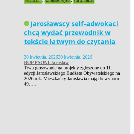
,
,
seminarium
samodzielneżycie
self adwokaci
Jarosławscy self-adwokaci
chcą wydać przewodnik w
tekście łatwym do czytania
30 kwietnia, 2026
30 kwietnia, 2026
BOP PSONI Jarosław
Trwa głosowanie na projekty zgłoszone do 11.
edycji Jarosławskiego Budżetu Obywatelskiego na
2026 rok. Mieszkańcy Jarosławia mają do wyboru
49…..