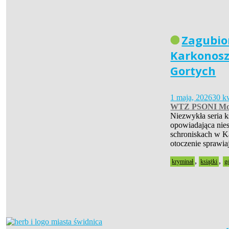
Zagubio
Karkonosz
Gortych
1 maja, 2026
30 k
WTZ PSONI Mo
Niezwykła seria 
opowiadająca nies
schroniskach w Ka
otoczenie sprawia
,
,
kryminał
książki
g