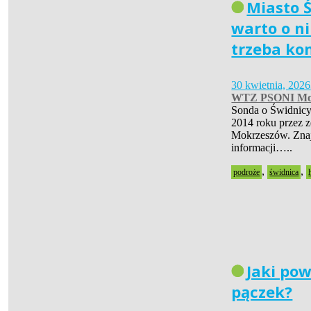
Miasto Ś
warto o ni
trzeba ko
30 kwietnia, 2026
WTZ PSONI Mo
Sonda o Świdnicy
2014 roku przez 
Mokrzeszów. Znaj
informacji…..
,
,
podroże
świdnica
Jaki pow
pączek?