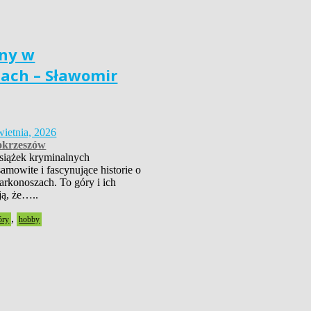
ny w
ach – Sławomir
wietnia, 2026
krzeszów
książek kryminalnych
amowite i fascynujące historie o
rkonoszach. To góry i ich
ją, że…..
,
óry
hobby