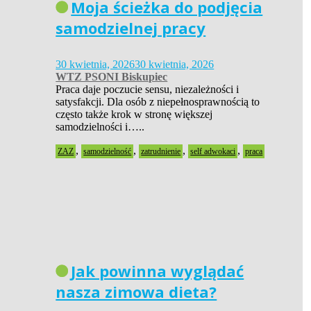
Moja ścieżka do podjęcia
samodzielnej pracy
30 kwietnia, 2026
30 kwietnia, 2026
WTZ PSONI Biskupiec
Praca daje poczucie sensu, niezależności i
satysfakcji. Dla osób z niepełnosprawnością to
często także krok w stronę większej
samodzielności i…..
,
,
,
,
ZAZ
samodzielność
zatrudnienie
self adwokaci
praca
Jak powinna wyglądać
nasza zimowa dieta?