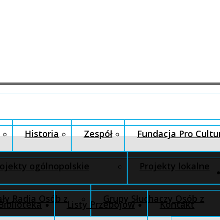
Historia
Zespół
Fundacja Pro Cultu
ojekty ogólnopolskie
Projekty lokalne
ły Radia Osób z
Grupy Słuchaczy Osób z
Biblioteka
Listy Przebojów
Kontakt