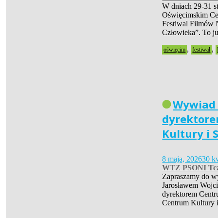
W dniach 29-31 s
Oświęcimskim Cen
Festiwal Filmów 
Człowieka”. To 
,
,
oświęcim
festiwal
Wywiad
dyrektor
Kultury i 
8 maja, 2026
30 k
WTZ PSONI Tc
Zapraszamy do w
Jarosławem Wojc
dyrektorem Centr
Centrum Kultury 