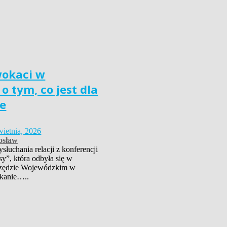
wokaci w
o tym, co jest dla
e
wietnia, 2026
osław
łuchania relacji z konferencji
sy”, która odbyła się w
zędzie Wojewódzkim w
kanie…..