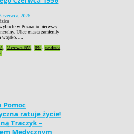
ego Czerwca 1956
3 czerwca, 2026
zica
wybuchł w Poznaniu pierwszy
neralny. Ulice miasta zamieniły
 a wojsko…..
,
,
,
56
28 czerwca 1956
IPN
masakra w
y
a Pomoc
czna ratuje życie!
nną Traczyk –
iem Medycznym