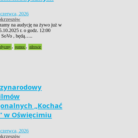
 czerwca, 2026
krzeszów
szamy na audycję na żywo już w
5.10.2025 r. o godz. 12:00
 SoVo , będą…..
,
,
edyczny
pomoc
zdrowie
dzynarodowy
Filmów
jonalnych „Kochać
” w Oświęcimiu
 czerwca, 2026
krzeszów