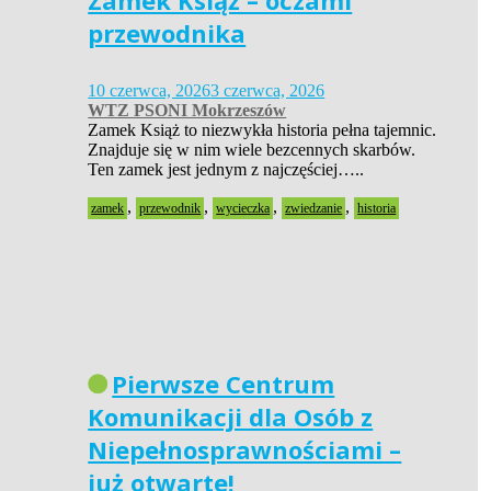
Zamek Książ – oczami
przewodnika
10 czerwca, 2026
3 czerwca, 2026
WTZ PSONI Mokrzeszów
Zamek Książ to niezwykła historia pełna tajemnic.
Znajduje się w nim wiele bezcennych skarbów.
Ten zamek jest jednym z najczęściej…..
,
,
,
,
zamek
przewodnik
wycieczka
zwiedzanie
historia
Pierwsze Centrum
Komunikacji dla Osób z
Niepełnosprawnościami –
już otwarte!