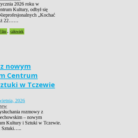
tycznia 2026 roku w
trum Kultury, odbył się
Nieprofesjonalnych „Kochać
już 22……
,
Film
człowiek
 z nowym
em Centrum
Sztuki w Tczewie
wietnia, 2026
zew
ysłuchania rozmowy z
iechowskim – nowym
um Kultury i Sztuki w Tczewie.
i Sztuki…..