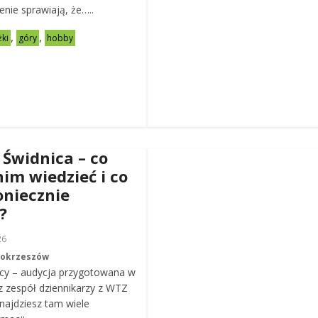
zenie sprawiają, że…..
,
,
żki
góry
hobby
 Świdnica – co
nim wiedzieć i co
oniecznie
?
26
Mokrzeszów
cy – audycja przygotowana w
z zespół dziennikarzy z WTZ
ajdziesz tam wiele