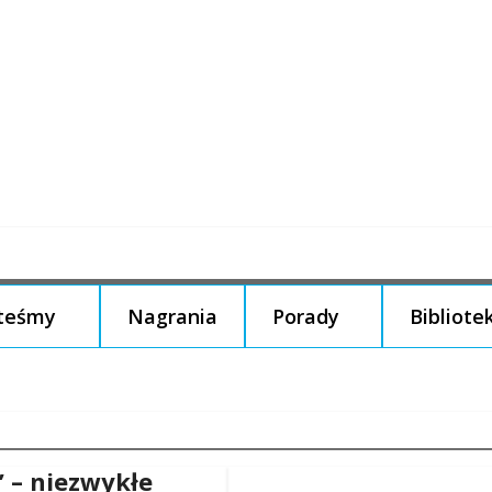
steśmy
Nagrania
Porady
Bibliote
” – niezwykłe