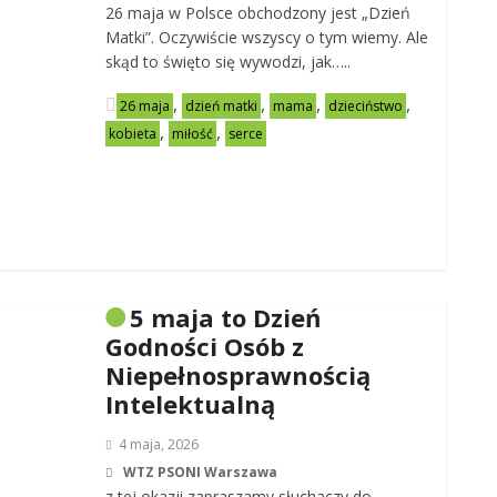
26 maja w Polsce obchodzony jest „Dzień
Matki”. Oczywiście wszyscy o tym wiemy. Ale
skąd to święto się wywodzi, jak…..
,
,
,
,
26 maja
dzień matki
mama
dzieciństwo
,
,
kobieta
miłość
serce
5 maja to Dzień
Godności Osób z
Niepełnosprawnością
Intelektualną
4 maja, 2026
WTZ PSONI Warszawa
z tej okazji zapraszamy słuchaczy do