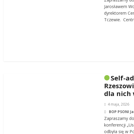
Jarosławem W
dyrektorem Cen
Tczewie. Centru
Self-a
Rzeszowi
dla nich
4 maja, 2026
BOP PSONI J
Zapraszamy do 
konferencji „Us
odbyła się w P