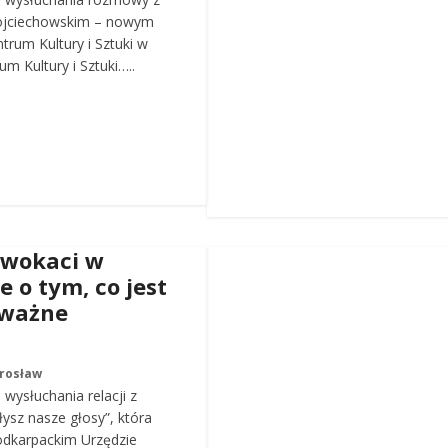
ojciechowskim – nowym
trum Kultury i Sztuki w
m Kultury i Sztuki…..
dwokaci w
e o tym, co jest
 ważne
arosław
wysłuchania relacji z
łysz nasze głosy”, która
odkarpackim Urzędzie