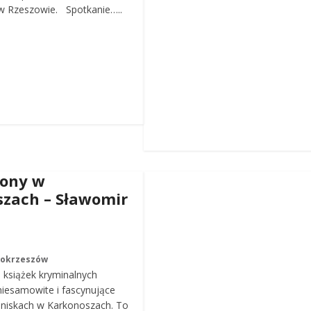
 Rzeszowie. Spotkanie…..
iony w
zach – Sławomir
Mokrzeszów
a książek kryminalnych
iesamowite i fascynujące
roniskach w Karkonoszach. To