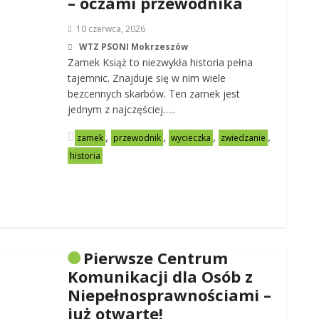
– oczami przewodnika
10 czerwca, 2026
WTZ PSONI Mokrzeszów
Zamek Książ to niezwykła historia pełna
tajemnic. Znajduje się w nim wiele
bezcennych skarbów. Ten zamek jest
jednym z najczęściej…..
,
,
,
,
zamek
przewodnik
wycieczka
zwiedzanie
historia
Pierwsze Centrum
Komunikacji dla Osób z
Niepełnosprawnościami –
już otwarte!