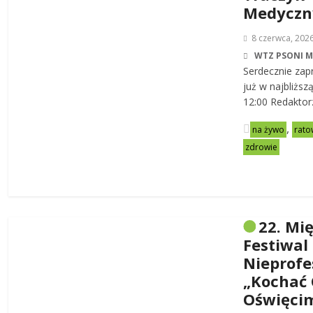
Medycz
8 czerwca, 202
WTZ PSONI 
Serdecznie zap
już w najbliższ
12:00 Redaktor
,
na żywo
rato
zdrowie
22. Mi
Festiwal
Nieprofe
„Kochać 
Oświęci