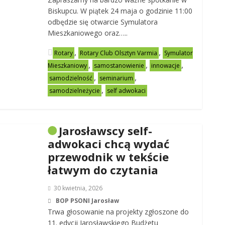
Biskupcu. W piątek 24 maja o godzinie 11:00
odbędzie się otwarcie Symulatora
Mieszkaniowego oraz…..
,
,
Rotary
Rotary Club Olsztyn Varmia
Symulator
,
,
,
Mieszkaniowy
samostanowienie
innowacje
,
,
samodzielność
seminarium
,
samodzielneżycie
self adwokaci
Jarosławscy self-
adwokaci chcą wydać
przewodnik w tekście
łatwym do czytania
30 kwietnia, 2026
BOP PSONI Jarosław
Trwa głosowanie na projekty zgłoszone do
11. edycji Jarosławskiego Budżetu