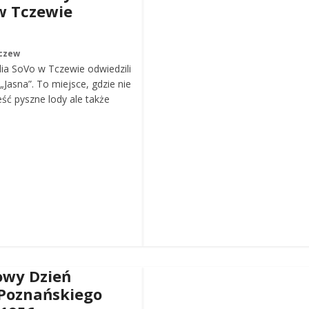
w Tczewie
czew
ia SoVo w Tczewie odwiedzili
„Jasna”. To miejsce, gdzie nie
eść pyszne lody ale także
wy Dzień
Poznańskiego