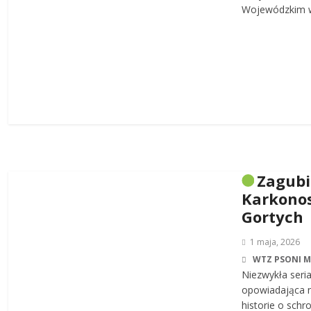
Wojewódzkim w
Zagub
Karkonos
Gortych
1 maja, 2026
WTZ PSONI 
Niezwykła seri
opowiadająca n
historie o sch