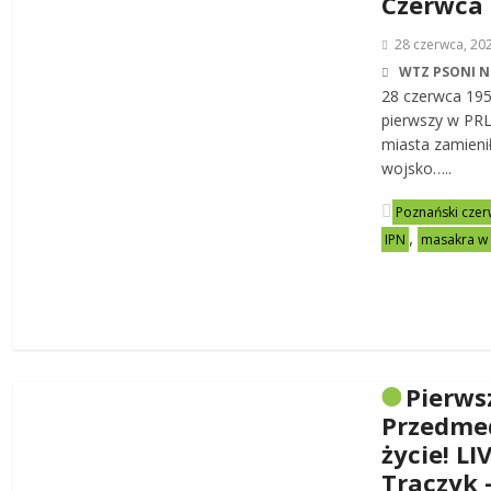
Czerwca
28 czerwca, 20
WTZ PSONI N
28 czerwca 19
pierwszy w PRL-
miasta zamienił
wojsko…..
Poznański czer
,
IPN
masakra w
Pierws
Przedme
życie! LI
Traczyk 