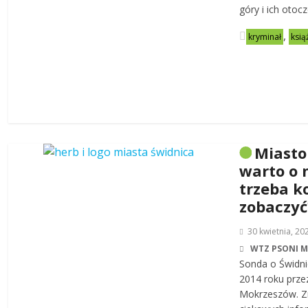
góry i ich otoc
,
kryminał
ksią
Miasto
warto o 
trzeba k
zobaczyć
30 kwietnia, 20
WTZ PSONI 
Sonda o Świdni
2014 roku prze
Mokrzeszów. Zn