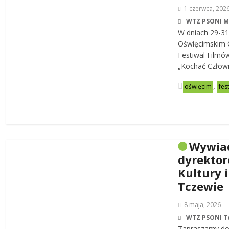
1 czerwca, 202
WTZ PSONI 
W dniach 29-31
Oświęcimskim C
Festiwal Filmó
„Kochać Człowi
,
oświęcim
fes
Wywia
dyrekto
Kultury i
Tczewie
8 maja, 2026
WTZ PSONI T
Zapraszamy do