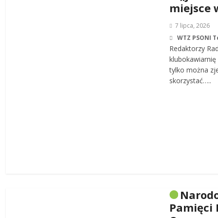
miejsce 
7 lipca, 2026
WTZ PSONI T
Redaktorzy Rad
klubokawiarnię 
tylko można zj
skorzystać…..
Narodo
Pamięci 