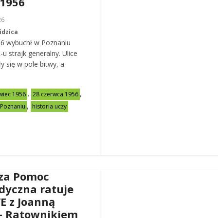
 1956
26
idzica
56 wybuchł w Poznaniu
u strajk generalny. Ulice
y się w pole bitwy, a
,
,
wiec 1956
28 czerwca 1956
,
 Poznaniu
historia uczy
za Pomoc
dyczna ratuje
VE z Joanną
– Ratownikiem