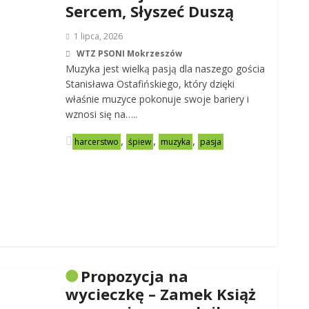
Sercem, Słyszeć Duszą
1 lipca, 2026
WTZ PSONI Mokrzeszów
Muzyka jest wielką pasją dla naszego gościa
Stanisława Ostafińskiego, który dzięki
właśnie muzyce pokonuje swoje bariery i
wznosi się na…..
,
,
,
harcerstwo
śpiew
muzyka
pasja
Propozycja na
wycieczkę – Zamek Książ