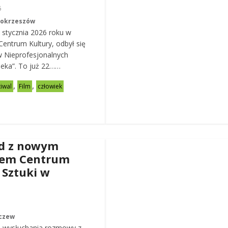
6
Mokrzeszów
 stycznia 2026 roku w
entrum Kultury, odbył się
w Nieprofesjonalnych
eka”. To już 22……
,
,
tiwal
Film
człowiek
d z nowym
rem Centrum
 Sztuki w
czew
 wysłuchania rozmowy z