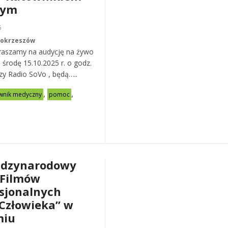
nym
6
Mokrzeszów
raszamy na audycję na żywo
ą środę 15.10.2025 r. o godz.
zy Radio SoVo , będą…..
,
,
wnik medyczny
pomoc
ędzynarodowy
 Filmów
sjonalnych
Człowieka” w
miu