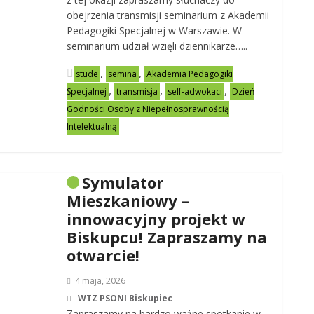
obejrzenia transmisji seminarium z Akademii
Pedagogiki Specjalnej w Warszawie. W
seminarium udział wzięli dziennikarze…..
,
,
stude
semina
Akademia Pedagogiki
,
,
,
Specjalnej
transmisja
self-adwokaci
Dzień
Godności Osoby z Niepełnosprawnością
Intelektualną
Symulator
Mieszkaniowy –
innowacyjny projekt w
Biskupcu! Zapraszamy na
otwarcie!
4 maja, 2026
WTZ PSONI Biskupiec
Zapraszamy na bardzo ważne spotkanie w