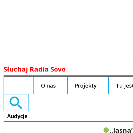
Skip
Słuchaj Radia Sovo
to
content
O nas
Projekty
Tu je
Search
for:
Audycje
„Jasna