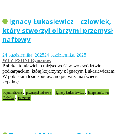
Ignacy Łukasiewicz – człowiek,
który stworzył olbrzymi przemysł
naftowy
24 października, 2025
24 października, 2025
WTZ PSONI Rymanów
Bóbrka, to niewielka miejscowość w województwie
podkarpackim, którą kojarzymy z Ignacym Łukasiewiczem.
W pobliskim lesie zbudowano pierwszą na świecie
kopalnię…..
,
,
,
,
ropa naftowa
przemysł naftowy
Ignacy Łukasiewicz
lampa naftowa
,
Bóbrka
muzeum