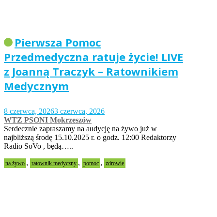
Pierwsza Pomoc
Przedmedyczna ratuje życie! LIVE
z Joanną Traczyk – Ratownikiem
Medycznym
8 czerwca, 2026
3 czerwca, 2026
WTZ PSONI Mokrzeszów
Serdecznie zapraszamy na audycję na żywo już w
najbliższą środę 15.10.2025 r. o godz. 12:00 Redaktorzy
Radio SoVo , będą…..
,
,
,
na żywo
ratownik medyczny
pomoc
zdrowie