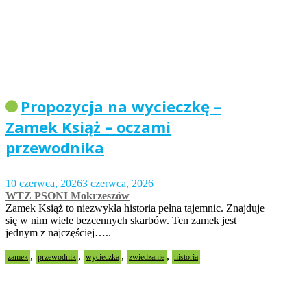
Propozycja na wycieczkę –
Zamek Książ – oczami
przewodnika
10 czerwca, 2026
3 czerwca, 2026
WTZ PSONI Mokrzeszów
Zamek Książ to niezwykła historia pełna tajemnic. Znajduje
się w nim wiele bezcennych skarbów. Ten zamek jest
jednym z najczęściej…..
,
,
,
,
zamek
przewodnik
wycieczka
zwiedzanie
historia