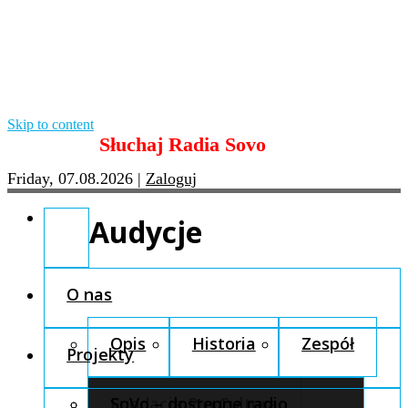
Skip to content
Słuchaj Radia Sovo
Friday, 07.08.2026
|
Zaloguj
Audycje
O nas
Opis
Historia
Zespół
Projekty
Fundacja Pro Cultura
SoVo – dostępne radio