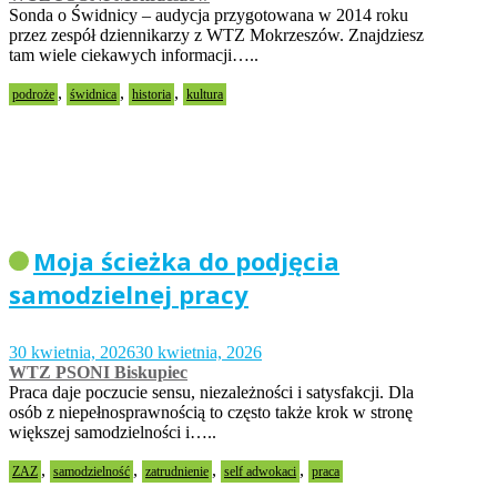
Sonda o Świdnicy – audycja przygotowana w 2014 roku
przez zespół dziennikarzy z WTZ Mokrzeszów. Znajdziesz
tam wiele ciekawych informacji…..
,
,
,
podroże
świdnica
historia
kultura
Moja ścieżka do podjęcia
samodzielnej pracy
30 kwietnia, 2026
30 kwietnia, 2026
WTZ PSONI Biskupiec
Praca daje poczucie sensu, niezależności i satysfakcji. Dla
osób z niepełnosprawnością to często także krok w stronę
większej samodzielności i…..
,
,
,
,
ZAZ
samodzielność
zatrudnienie
self adwokaci
praca