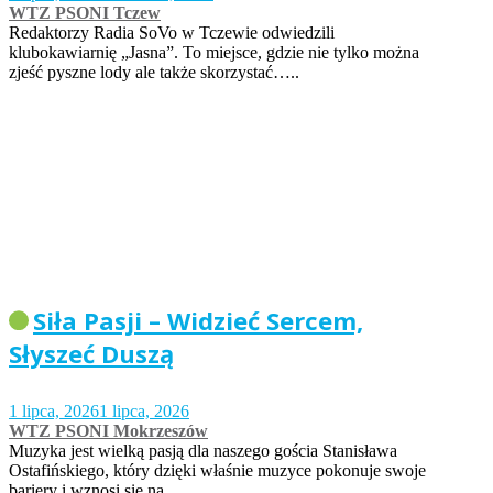
WTZ PSONI Tczew
Redaktorzy Radia SoVo w Tczewie odwiedzili
klubokawiarnię „Jasna”. To miejsce, gdzie nie tylko można
zjeść pyszne lody ale także skorzystać…..
Siła Pasji – Widzieć Sercem,
Słyszeć Duszą
1 lipca, 2026
1 lipca, 2026
WTZ PSONI Mokrzeszów
Muzyka jest wielką pasją dla naszego gościa Stanisława
Ostafińskiego, który dzięki właśnie muzyce pokonuje swoje
bariery i wznosi się na…..