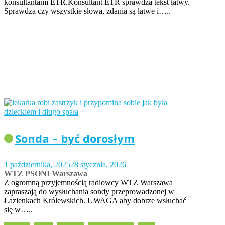
konsultantami ETR.Konsultant ETR sprawdza tekst łatwy.
Sprawdza czy wszystkie słowa, zdania są łatwe i…..
Sonda – być dorosłym
1 października, 2025
28 stycznia, 2026
WTZ PSONI Warszawa
Z ogromną przyjemnością radiowcy WTZ Warszawa
zapraszają do wysłuchania sondy przeprowadzonej w
Łazienkach Królewskich. UWAGA aby dobrze wsłuchać
się w…..