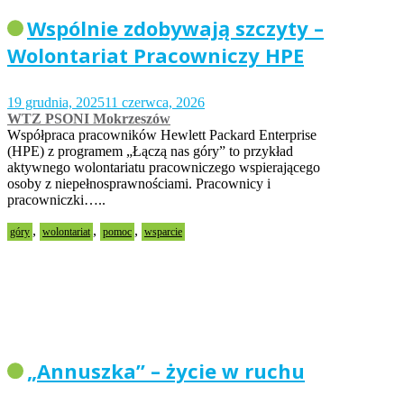
Wspólnie zdobywają szczyty –
Wolontariat Pracowniczy HPE
19 grudnia, 2025
11 czerwca, 2026
WTZ PSONI Mokrzeszów
Współpraca pracowników Hewlett Packard Enterprise
(HPE) z programem „Łączą nas góry” to przykład
aktywnego wolontariatu pracowniczego wspierającego
osoby z niepełnosprawnościami. Pracownicy i
pracowniczki…..
,
,
,
góry
wolontariat
pomoc
wsparcie
„Annuszka” – życie w ruchu