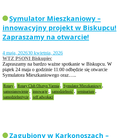
Symulator Mieszkaniowy –
innowacyjny projekt w Biskupcu!
Zapraszamy na otwarcie!
4 maja, 2026
30 kwietnia, 2026
WTZ PSONI Biskupiec
Zapraszamy na bardzo ważne spotkanie w Biskupcu. W
piątek 24 maja o godzinie 11:00 odbędzie się otwarcie
Symulatora Mieszkaniowego oraz…..
,
,
,
Rotary
Rotary Club Olsztyn Varmia
Symulator Mieszkaniowy
,
,
,
,
samostanowienie
innowacje
samodzielność
seminarium
,
samodzielneżycie
self adwokaci
Zagubiony w Karkonoszach –