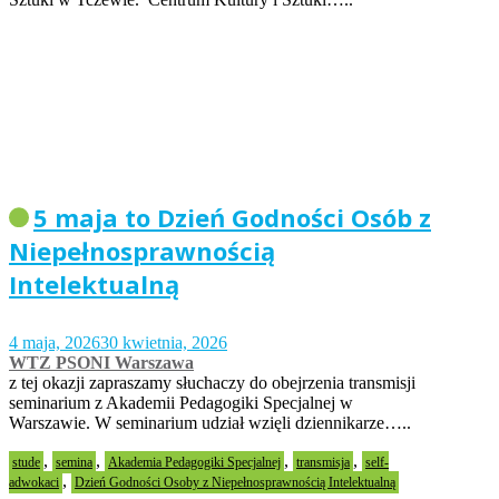
5 maja to Dzień Godności Osób z
Niepełnosprawnością
Intelektualną
4 maja, 2026
30 kwietnia, 2026
WTZ PSONI Warszawa
z tej okazji zapraszamy słuchaczy do obejrzenia transmisji
seminarium z Akademii Pedagogiki Specjalnej w
Warszawie. W seminarium udział wzięli dziennikarze…..
,
,
,
,
stude
semina
Akademia Pedagogiki Specjalnej
transmisja
self-
,
adwokaci
Dzień Godności Osoby z Niepełnosprawnością Intelektualną