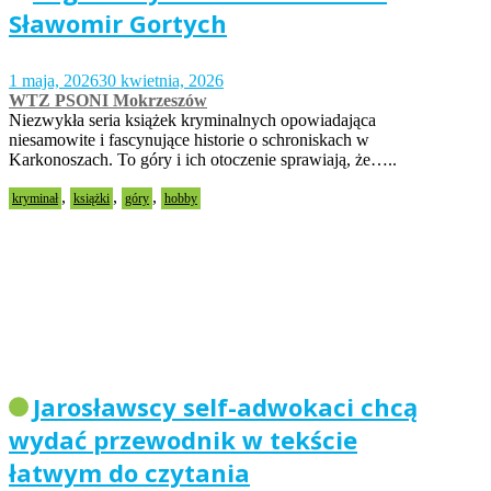
Sławomir Gortych
1 maja, 2026
30 kwietnia, 2026
WTZ PSONI Mokrzeszów
Niezwykła seria książek kryminalnych opowiadająca
niesamowite i fascynujące historie o schroniskach w
Karkonoszach. To góry i ich otoczenie sprawiają, że…..
,
,
,
kryminał
książki
góry
hobby
Jarosławscy self-adwokaci chcą
wydać przewodnik w tekście
łatwym do czytania