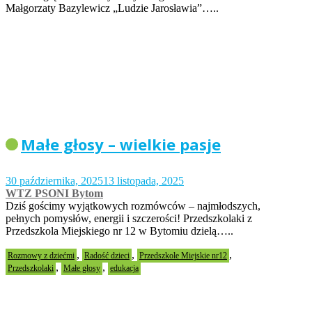
Małgorzaty Bazylewicz „Ludzie Jarosławia”…..
Małe głosy – wielkie pasje
30 października, 2025
13 listopada, 2025
WTZ PSONI Bytom
Dziś gościmy wyjątkowych rozmówców – najmłodszych,
pełnych pomysłów, energii i szczerości! Przedszkolaki z
Przedszkola Miejskiego nr 12 w Bytomiu dzielą…..
,
,
,
Rozmowy z dziećmi
Radość dzieci
Przedszkole Miejskie nr12
,
,
Przedszkolaki
Małe głosy
edukacja