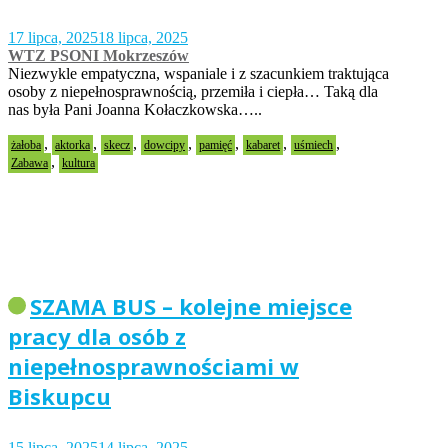
17 lipca, 2025
18 lipca, 2025
WTZ PSONI Mokrzeszów
Niezwykle empatyczna, wspaniale i z szacunkiem traktująca
osoby z niepełnosprawnością, przemiła i ciepła… Taką dla
nas była Pani Joanna Kołaczkowska…..
,
,
,
,
,
,
,
żałoba
aktorka
skecz
dowcipy
pamięć
kabaret
uśmiech
,
Zabawa
kultura
SZAMA BUS – kolejne miejsce
pracy dla osób z
niepełnosprawnościami w
Biskupcu
15 lipca, 2025
14 lipca, 2025