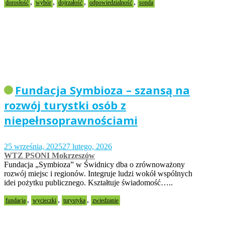
,
,
,
,
dorosłość
wybór
dojrzałość
odpowiedzialność
sonda
Fundacja Symbioza – szansą na
rozwój turystki osób z
niepełnsoprawnościami
25 września, 2025
27 lutego, 2026
WTZ PSONI Mokrzeszów
Fundacja „Symbioza” w Świdnicy dba o zrównoważony
rozwój miejsc i regionów. Integruje ludzi wokół wspólnych
idei pożytku publicznego. Kształtuje świadomość…..
,
,
,
fundacja
wycieczki
turystyka
zwiedzanie