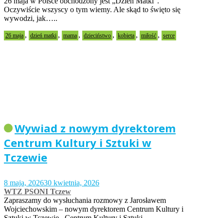
26 maja w Polsce obchodzony jest „Dzień Matki”.
Oczywiście wszyscy o tym wiemy. Ale skąd to święto się
wywodzi, jak…..
,
,
,
,
,
,
26 maja
dzień matki
mama
dzieciństwo
kobieta
miłość
serce
Wywiad z nowym dyrektorem
Centrum Kultury i Sztuki w
Tczewie
8 maja, 2026
30 kwietnia, 2026
WTZ PSONI Tczew
Zapraszamy do wysłuchania rozmowy z Jarosławem
Wojciechowskim – nowym dyrektorem Centrum Kultury i
Sztuki w Tczewie. Centrum Kultury i Sztuki…..