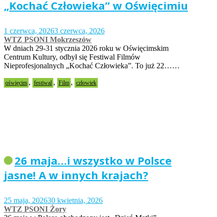
„Kochać Człowieka” w Oświęcimiu
1 czerwca, 2026
3 czerwca, 2026
WTZ PSONI Mokrzeszów
W dniach 29-31 stycznia 2026 roku w Oświęcimskim
Centrum Kultury, odbył się Festiwal Filmów
Nieprofesjonalnych „Kochać Człowieka”. To już 22……
,
,
,
oświęcim
festiwal
Film
człowiek
26 maja…i wszystko w Polsce
jasne! A w innych krajach?
25 maja, 2026
30 kwietnia, 2026
WTZ PSONI Żory