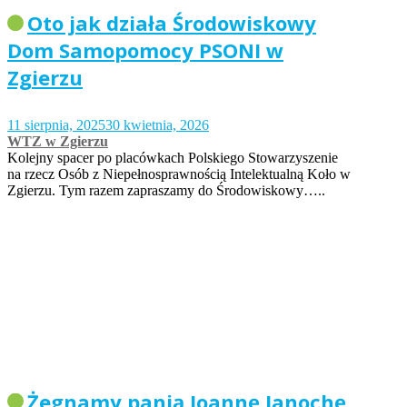
Oto jak działa Środowiskowy
Dom Samopomocy PSONI w
Zgierzu
11 sierpnia, 2025
30 kwietnia, 2026
WTZ w Zgierzu
Kolejny spacer po placówkach Polskiego Stowarzyszenie
na rzecz Osób z Niepełnosprawnością Intelektualną Koło w
Zgierzu. Tym razem zapraszamy do Środowiskowy…..
Żegnamy panią Joannę Janochę