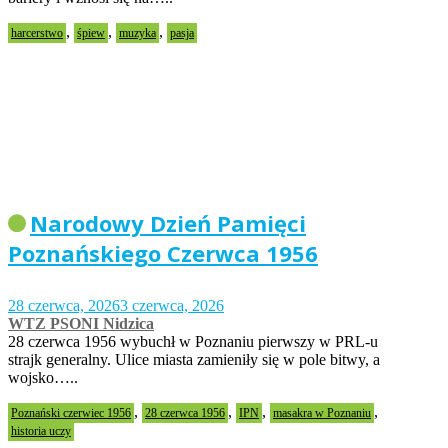
,
,
,
harcerstwo
śpiew
muzyka
pasja
Narodowy Dzień Pamięci
Poznańskiego Czerwca 1956
28 czerwca, 2026
3 czerwca, 2026
WTZ PSONI Nidzica
28 czerwca 1956 wybuchł w Poznaniu pierwszy w PRL-u
strajk generalny. Ulice miasta zamieniły się w pole bitwy, a
wojsko…..
,
,
,
,
Poznański czerwiec 1956
28 czerwca 1956
IPN
masakra w Poznaniu
historia uczy