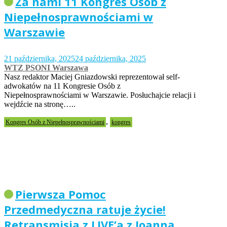
Za nami 11 Kongres Osób z
Niepełnosprawnościami w
Warszawie
21 października, 2025
24 października, 2025
WTZ PSONI Warszawa
Nasz redaktor Maciej Gniazdowski reprezentował self-
adwokatów na 11 Kongresie Osób z
Niepełnosprawnościami w Warszawie. Posłuchajcie relacji i
wejdźcie na stronę…..
,
Kongres Osób z Niepełnosprawnościami
kongres
Pierwsza Pomoc
Przedmedyczna ratuje życie!
Retransmisja z LIVE’a z Joanną