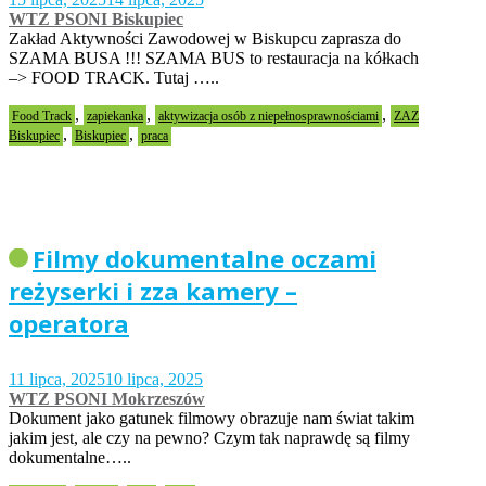
WTZ PSONI Biskupiec
Zakład Aktywności Zawodowej w Biskupcu zaprasza do
SZAMA BUSA !!! SZAMA BUS to restauracja na kółkach
–> FOOD TRACK. Tutaj …..
,
,
,
Food Track
zapiekanka
aktywizacja osób z niepełnosprawnościami
ZAZ
,
,
Biskupiec
Biskupiec
praca
Filmy dokumentalne oczami
reżyserki i zza kamery –
operatora
11 lipca, 2025
10 lipca, 2025
WTZ PSONI Mokrzeszów
Dokument jako gatunek filmowy obrazuje nam świat takim
jakim jest, ale czy na pewno? Czym tak naprawdę są filmy
dokumentalne…..