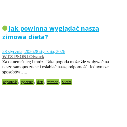
Jak powinna wyglądać nasza
zimowa dieta?
28 stycznia, 2026
28 stycznia, 2026
WTZ PSONI Otwock
Za oknem śnieg i mróz. Taka pogoda może źle wpływać na
nasze samopoczucie i osłabiać naszą odporność. Jednym ze
sposobów…..
,
,
,
,
odporność
żywienie
dieta
zdrowie
wiedza