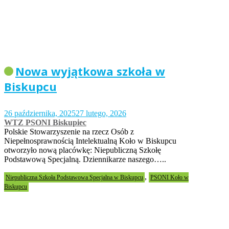
Nowa wyjątkowa szkoła w
Biskupcu
26 października, 2025
27 lutego, 2026
WTZ PSONI Biskupiec
Polskie Stowarzyszenie na rzecz Osób z
Niepełnosprawnością Intelektualną Koło w Biskupcu
otworzyło nową placówkę: Niepubliczną Szkołę
Podstawową Specjalną. Dziennikarze naszego…..
,
Niepubliczna Szkoła Podstawowa Specjalna w Biskupcu
PSONI Koło w
Biskupcu