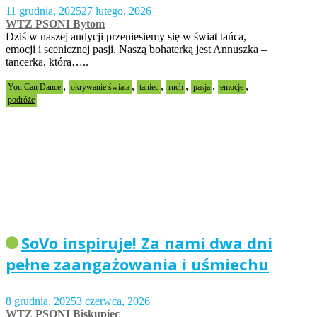
11 grudnia, 2025
27 lutego, 2026
WTZ PSONI Bytom
Dziś w naszej audycji przeniesiemy się w świat tańca,
emocji i scenicznej pasji. Naszą bohaterką jest Annuszka –
tancerka, która…..
,
,
,
,
,
,
You Can Dance
okrywanie świata
taniec
ruch
pasja
emocje
podróże
SoVo inspiruje! Za nami dwa dni
pełne zaangażowania i uśmiechu
8 grudnia, 2025
3 czerwca, 2026
WTZ PSONI Biskupiec