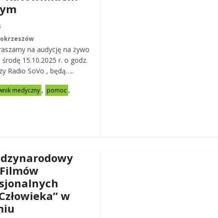
nym
6
Mokrzeszów
raszamy na audycję na żywo
ą środę 15.10.2025 r. o godz.
zy Radio SoVo , będą…..
,
,
wnik medyczny
pomoc
ędzynarodowy
 Filmów
sjonalnych
Człowieka” w
miu