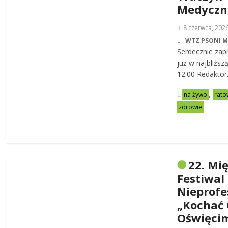
Medycz
8 czerwca, 202
WTZ PSONI 
Serdecznie zap
już w najbliższ
12:00 Redaktor
,
na żywo
rato
zdrowie
22. Mi
Festiwal
Nieprofe
„Kochać 
Oświęci