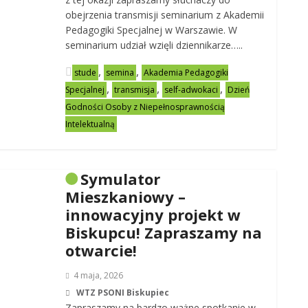
obejrzenia transmisji seminarium z Akademii
Pedagogiki Specjalnej w Warszawie. W
seminarium udział wzięli dziennikarze…..
,
,
stude
semina
Akademia Pedagogiki
,
,
,
Specjalnej
transmisja
self-adwokaci
Dzień
Godności Osoby z Niepełnosprawnością
Intelektualną
Symulator
Mieszkaniowy –
innowacyjny projekt w
Biskupcu! Zapraszamy na
otwarcie!
4 maja, 2026
WTZ PSONI Biskupiec
Zapraszamy na bardzo ważne spotkanie w