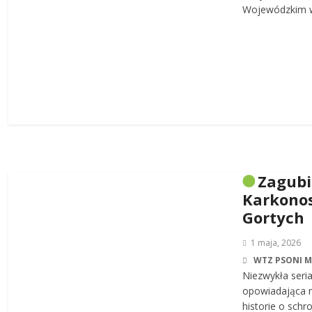
Wojewódzkim w
Zagub
Karkonos
Gortych
1 maja, 2026
WTZ PSONI 
Niezwykła seri
opowiadająca n
historie o sch