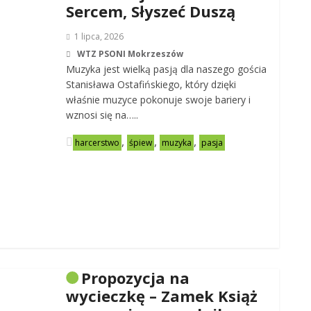
Sercem, Słyszeć Duszą
1 lipca, 2026
WTZ PSONI Mokrzeszów
Muzyka jest wielką pasją dla naszego gościa
Stanisława Ostafińskiego, który dzięki
właśnie muzyce pokonuje swoje bariery i
wznosi się na…..
,
,
,
harcerstwo
śpiew
muzyka
pasja
Propozycja na
wycieczkę – Zamek Książ