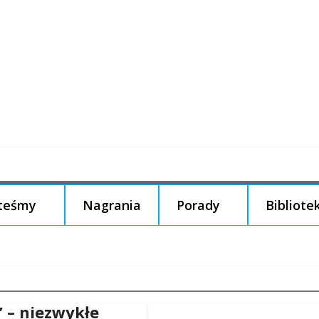
steśmy
Nagrania
Porady
Bibliote
” – niezwykłe