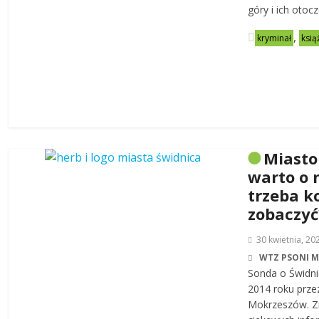
góry i ich otoc
,
kryminał
ksią
Miasto
warto o 
trzeba k
zobaczyć
30 kwietnia, 20
WTZ PSONI 
Sonda o Świdni
2014 roku prze
Mokrzeszów. Zn