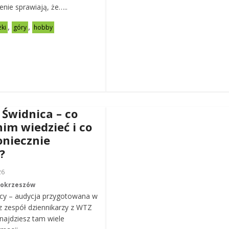
zenie sprawiają, że…..
,
,
żki
góry
hobby
 Świdnica – co
nim wiedzieć i co
oniecznie
?
26
Mokrzeszów
cy – audycja przygotowana w
z zespół dziennikarzy z WTZ
ajdziesz tam wiele