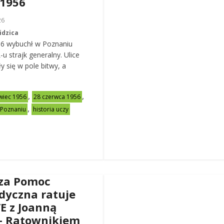
 1956
26
idzica
56 wybuchł w Poznaniu
u strajk generalny. Ulice
y się w pole bitwy, a
,
,
wiec 1956
28 czerwca 1956
,
 Poznaniu
historia uczy
za Pomoc
dyczna ratuje
VE z Joanną
– Ratownikiem