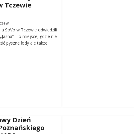
w Tczewie
czew
ia SoVo w Tczewie odwiedzili
„Jasna”. To miejsce, gdzie nie
eść pyszne lody ale także
wy Dzień
Poznańskiego