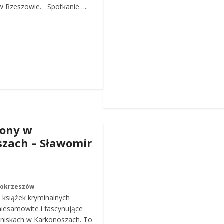
 Rzeszowie. Spotkanie…..
iony w
zach – Sławomir
Mokrzeszów
a książek kryminalnych
iesamowite i fascynujące
roniskach w Karkonoszach. To