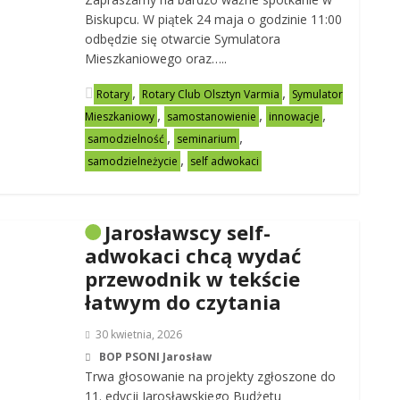
Biskupcu. W piątek 24 maja o godzinie 11:00
odbędzie się otwarcie Symulatora
Mieszkaniowego oraz…..
,
,
Rotary
Rotary Club Olsztyn Varmia
Symulator
,
,
,
Mieszkaniowy
samostanowienie
innowacje
,
,
samodzielność
seminarium
,
samodzielneżycie
self adwokaci
Jarosławscy self-
adwokaci chcą wydać
przewodnik w tekście
łatwym do czytania
30 kwietnia, 2026
BOP PSONI Jarosław
Trwa głosowanie na projekty zgłoszone do
11. edycji Jarosławskiego Budżetu