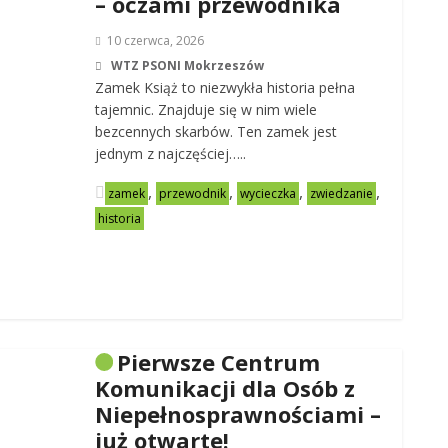
– oczami przewodnika
10 czerwca, 2026
WTZ PSONI Mokrzeszów
Zamek Książ to niezwykła historia pełna
tajemnic. Znajduje się w nim wiele
bezcennych skarbów. Ten zamek jest
jednym z najczęściej…..
,
,
,
,
zamek
przewodnik
wycieczka
zwiedzanie
historia
Pierwsze Centrum
Komunikacji dla Osób z
Niepełnosprawnościami –
już otwarte!