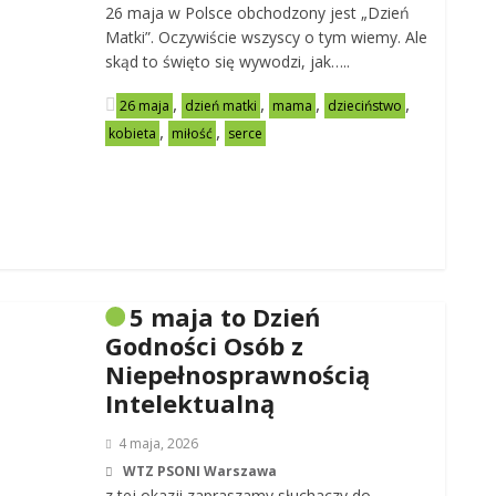
26 maja w Polsce obchodzony jest „Dzień
Matki”. Oczywiście wszyscy o tym wiemy. Ale
skąd to święto się wywodzi, jak…..
,
,
,
,
26 maja
dzień matki
mama
dzieciństwo
,
,
kobieta
miłość
serce
5 maja to Dzień
Godności Osób z
Niepełnosprawnością
Intelektualną
4 maja, 2026
WTZ PSONI Warszawa
z tej okazji zapraszamy słuchaczy do