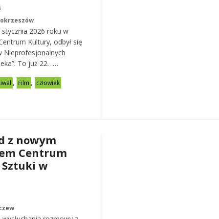
6
Mokrzeszów
 stycznia 2026 roku w
entrum Kultury, odbył się
w Nieprofesjonalnych
eka”. To już 22……
,
,
tiwal
Film
człowiek
d z nowym
rem Centrum
 Sztuki w
czew
 wysłuchania rozmowy z