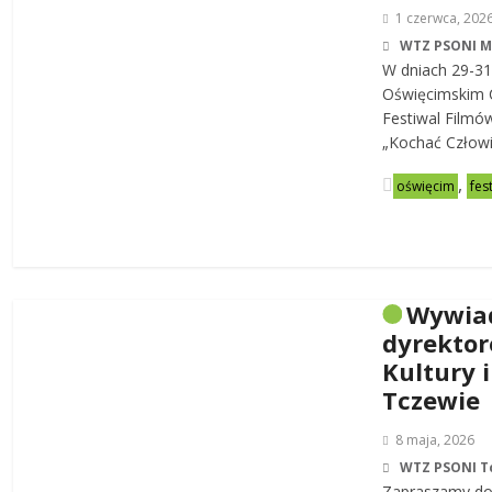
1 czerwca, 202
WTZ PSONI 
W dniach 29-31
Oświęcimskim C
Festiwal Filmó
„Kochać Człowi
,
oświęcim
fes
Wywia
dyrekto
Kultury i
Tczewie
8 maja, 2026
WTZ PSONI T
Zapraszamy do