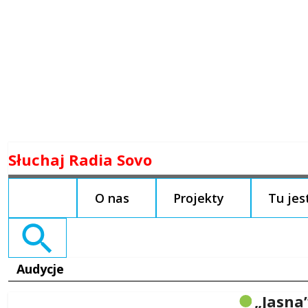
Skip
Słuchaj Radia Sovo
to
content
O nas
Projekty
Tu je
Search
for:
Audycje
„Jasna