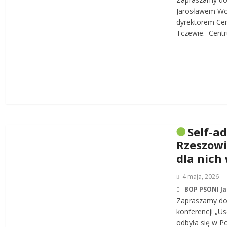
Jarosławem W
dyrektorem Cen
Tczewie. Centru
Self-a
Rzeszowi
dla nich
4 maja, 2026
BOP PSONI J
Zapraszamy do 
konferencji „Us
odbyła się w P