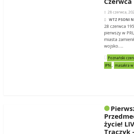
Czerwca
28 czerwca, 20
WTZ PSONI N
28 czerwca 19
pierwszy w PRL-
miasta zamienił
wojsko…..
Poznański czer
,
IPN
masakra w
Pierws
Przedme
życie! LI
Traczyk 