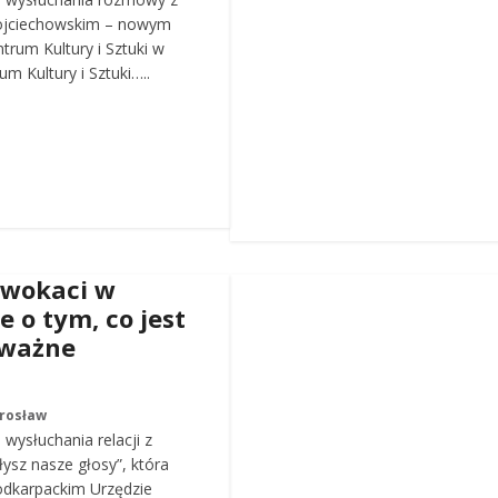
ojciechowskim – nowym
trum Kultury i Sztuki w
m Kultury i Sztuki…..
dwokaci w
e o tym, co jest
 ważne
arosław
wysłuchania relacji z
łysz nasze głosy”, która
odkarpackim Urzędzie