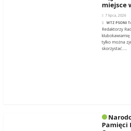
miejsce 
7 lipca, 2026
WTZ PSONI T
Redaktorzy Rad
klubokawiarnię 
tylko można zj
skorzystać…..
Narodo
Pamięci 