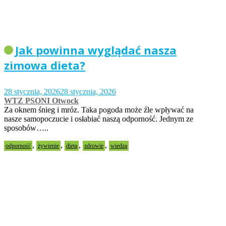
Jak powinna wyglądać nasza
zimowa dieta?
28 stycznia, 2026
28 stycznia, 2026
WTZ PSONI Otwock
Za oknem śnieg i mróz. Taka pogoda może źle wpływać na
nasze samopoczucie i osłabiać naszą odporność. Jednym ze
sposobów…..
,
,
,
,
odporność
żywienie
dieta
zdrowie
wiedza