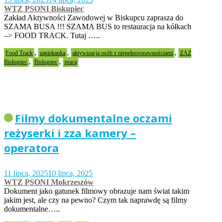
WTZ PSONI Biskupiec
Zakład Aktywności Zawodowej w Biskupcu zaprasza do
SZAMA BUSA !!! SZAMA BUS to restauracja na kółkach
–> FOOD TRACK. Tutaj …..
,
,
,
Food Track
zapiekanka
aktywizacja osób z niepełnosprawnościami
ZAZ
,
,
Biskupiec
Biskupiec
praca
Filmy dokumentalne oczami
reżyserki i zza kamery –
operatora
11 lipca, 2025
10 lipca, 2025
WTZ PSONI Mokrzeszów
Dokument jako gatunek filmowy obrazuje nam świat takim
jakim jest, ale czy na pewno? Czym tak naprawdę są filmy
dokumentalne…..