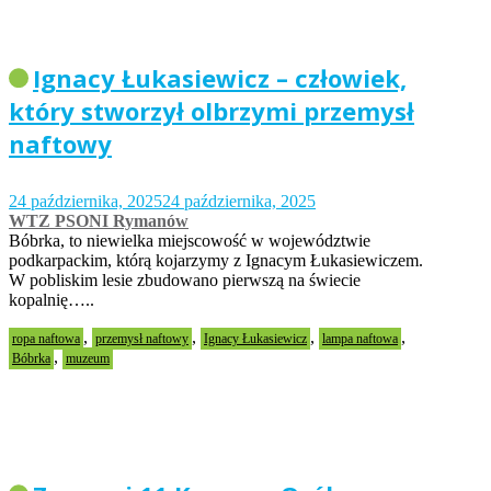
Ignacy Łukasiewicz – człowiek,
który stworzył olbrzymi przemysł
naftowy
24 października, 2025
24 października, 2025
WTZ PSONI Rymanów
Bóbrka, to niewielka miejscowość w województwie
podkarpackim, którą kojarzymy z Ignacym Łukasiewiczem.
W pobliskim lesie zbudowano pierwszą na świecie
kopalnię…..
,
,
,
,
ropa naftowa
przemysł naftowy
Ignacy Łukasiewicz
lampa naftowa
,
Bóbrka
muzeum