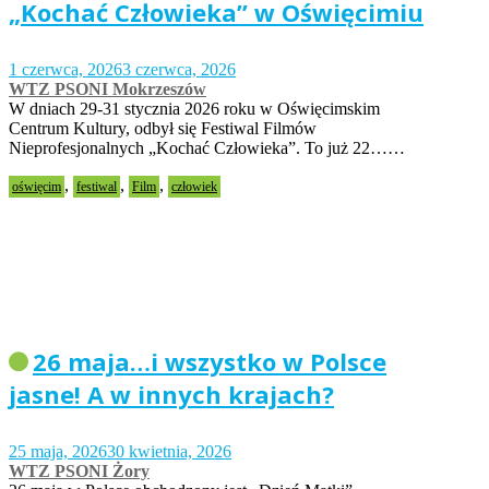
„Kochać Człowieka” w Oświęcimiu
1 czerwca, 2026
3 czerwca, 2026
WTZ PSONI Mokrzeszów
W dniach 29-31 stycznia 2026 roku w Oświęcimskim
Centrum Kultury, odbył się Festiwal Filmów
Nieprofesjonalnych „Kochać Człowieka”. To już 22……
,
,
,
oświęcim
festiwal
Film
człowiek
26 maja…i wszystko w Polsce
jasne! A w innych krajach?
25 maja, 2026
30 kwietnia, 2026
WTZ PSONI Żory