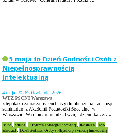
5 maja to Dzień Godności Osób z
Niepełnosprawnością
Intelektualną
4 maja, 2026
30 kwietnia, 2026
WTZ PSONI Warszawa
z tej okazji zapraszamy słuchaczy do obejrzenia transmisji
seminarium z Akademii Pedagogiki Specjalnej w
Warszawie. W seminarium udział wzięli dziennikarze…..
,
,
,
,
stude
semina
Akademia Pedagogiki Specjalnej
transmisja
self-
,
adwokaci
Dzień Godności Osoby z Niepełnosprawnością Intelektualną