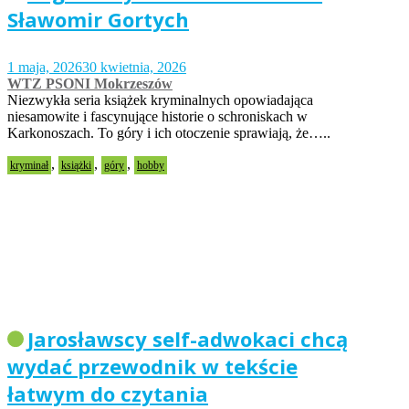
Sławomir Gortych
1 maja, 2026
30 kwietnia, 2026
WTZ PSONI Mokrzeszów
Niezwykła seria książek kryminalnych opowiadająca
niesamowite i fascynujące historie o schroniskach w
Karkonoszach. To góry i ich otoczenie sprawiają, że…..
,
,
,
kryminał
książki
góry
hobby
Jarosławscy self-adwokaci chcą
wydać przewodnik w tekście
łatwym do czytania