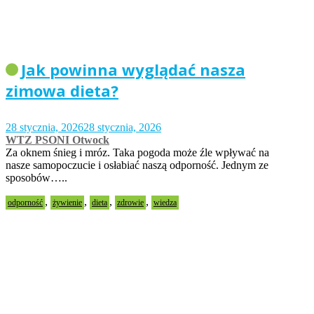
Jak powinna wyglądać nasza
zimowa dieta?
28 stycznia, 2026
28 stycznia, 2026
WTZ PSONI Otwock
Za oknem śnieg i mróz. Taka pogoda może źle wpływać na
nasze samopoczucie i osłabiać naszą odporność. Jednym ze
sposobów…..
,
,
,
,
odporność
żywienie
dieta
zdrowie
wiedza