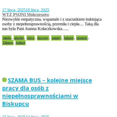
17 lipca, 2025
18 lipca, 2025
WTZ PSONI Mokrzeszów
Niezwykle empatyczna, wspaniale i z szacunkiem traktująca
osoby z niepełnosprawnością, przemiła i ciepła… Taką dla
nas była Pani Joanna Kołaczkowska…..
,
,
,
,
,
,
,
żałoba
aktorka
skecz
dowcipy
pamięć
kabaret
uśmiech
,
Zabawa
kultura
SZAMA BUS – kolejne miejsce
pracy dla osób z
niepełnosprawnościami w
Biskupcu
15 lipca, 2025
14 lipca, 2025