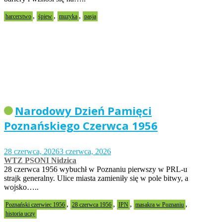
,
,
,
harcerstwo
śpiew
muzyka
pasja
Narodowy Dzień Pamięci
Poznańskiego Czerwca 1956
28 czerwca, 2026
3 czerwca, 2026
WTZ PSONI Nidzica
28 czerwca 1956 wybuchł w Poznaniu pierwszy w PRL-u
strajk generalny. Ulice miasta zamieniły się w pole bitwy, a
wojsko…..
,
,
,
,
Poznański czerwiec 1956
28 czerwca 1956
IPN
masakra w Poznaniu
historia uczy