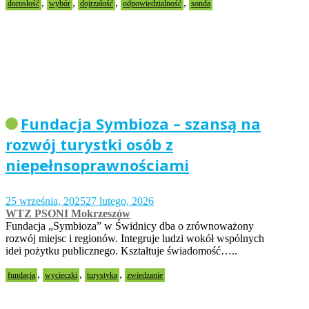
,
,
,
,
dorosłość
wybór
dojrzałość
odpowiedzialność
sonda
Fundacja Symbioza – szansą na
rozwój turystki osób z
niepełnsoprawnościami
25 września, 2025
27 lutego, 2026
WTZ PSONI Mokrzeszów
Fundacja „Symbioza” w Świdnicy dba o zrównoważony
rozwój miejsc i regionów. Integruje ludzi wokół wspólnych
idei pożytku publicznego. Kształtuje świadomość…..
,
,
,
fundacja
wycieczki
turystyka
zwiedzanie