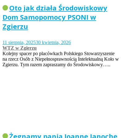
Oto jak działa Środowiskowy
Dom Samopomocy PSONI w
Zgierzu
11 sierpnia, 2025
30 kwietnia, 2026
WTZ w Zgierzu
Kolejny spacer po placówkach Polskiego Stowarzyszenie
na rzecz Osób z Niepełnosprawnością Intelektualną Koło w
Zgierzu. Tym razem zapraszamy do Środowiskowy…..
Żegnamy panią Joannę Janochę