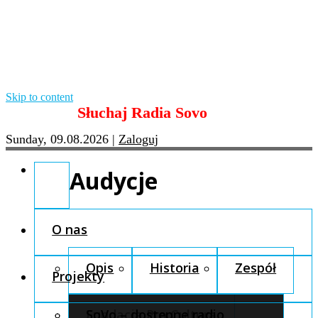
Skip to content
Słuchaj Radia Sovo
Sunday, 09.08.2026
|
Zaloguj
Audycje
O nas
Opis
Historia
Zespół
Projekty
Fundacja Pro Cultura
SoVo – dostępne radio