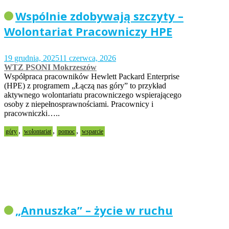
Wspólnie zdobywają szczyty –
Wolontariat Pracowniczy HPE
19 grudnia, 2025
11 czerwca, 2026
WTZ PSONI Mokrzeszów
Współpraca pracowników Hewlett Packard Enterprise
(HPE) z programem „Łączą nas góry” to przykład
aktywnego wolontariatu pracowniczego wspierającego
osoby z niepełnosprawnościami. Pracownicy i
pracowniczki…..
,
,
,
góry
wolontariat
pomoc
wsparcie
„Annuszka” – życie w ruchu