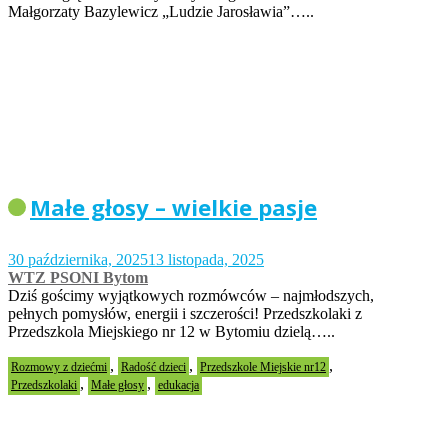
Małgorzaty Bazylewicz „Ludzie Jarosławia”…..
Małe głosy – wielkie pasje
30 października, 2025
13 listopada, 2025
WTZ PSONI Bytom
Dziś gościmy wyjątkowych rozmówców – najmłodszych,
pełnych pomysłów, energii i szczerości! Przedszkolaki z
Przedszkola Miejskiego nr 12 w Bytomiu dzielą…..
,
,
,
Rozmowy z dziećmi
Radość dzieci
Przedszkole Miejskie nr12
,
,
Przedszkolaki
Małe głosy
edukacja