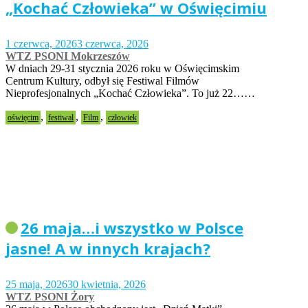
„Kochać Człowieka” w Oświęcimiu
1 czerwca, 2026
3 czerwca, 2026
WTZ PSONI Mokrzeszów
W dniach 29-31 stycznia 2026 roku w Oświęcimskim
Centrum Kultury, odbył się Festiwal Filmów
Nieprofesjonalnych „Kochać Człowieka”. To już 22……
,
,
,
oświęcim
festiwal
Film
człowiek
26 maja…i wszystko w Polsce
jasne! A w innych krajach?
25 maja, 2026
30 kwietnia, 2026
WTZ PSONI Żory