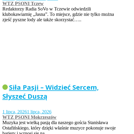
WTZ PSONI Tczew
Redaktorzy Radia SoVo w Tczewie odwiedzili
klubokawiarnię „Jasna”. To miejsce, gdzie nie tylko można
zjeść pyszne lody ale także skorzystać…..
Siła Pasji – Widzieć Sercem,
Słyszeć Duszą
1 lipca, 2026
1 lipca, 2026
WTZ PSONI Mokrzeszów
Muzyka jest wielką pasją dla naszego gościa Stanisława
Ostafińskiego, który dzięki właśnie muzyce pokonuje swoje
bariery i wznosi się na…..