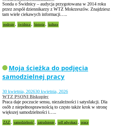
Sonda o Świdnicy – audycja przygotowana w 2014 roku
przez zespół dziennikarzy z WTZ Mokrzeszów. Znajdziesz
tam wiele ciekawych informacji…..
,
,
,
podroże
świdnica
historia
kultura
Moja ścieżka do podjęcia
samodzielnej pracy
30 kwietnia, 2026
30 kwietnia, 2026
WTZ PSONI Biskupiec
Praca daje poczucie sensu, niezależności i satysfakcji. Dla
osób z niepełnosprawnością to często także krok w stronę
większej samodzielności i…..
,
,
,
,
ZAZ
samodzielność
zatrudnienie
self adwokaci
praca