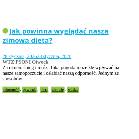
Jak powinna wyglądać nasza
zimowa dieta?
28 stycznia, 2026
28 stycznia, 2026
WTZ PSONI Otwock
Za oknem śnieg i mróz. Taka pogoda może źle wpływać na
nasze samopoczucie i osłabiać naszą odporność. Jednym ze
sposobów…..
,
,
,
,
odporność
żywienie
dieta
zdrowie
wiedza