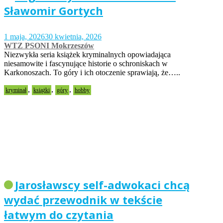
Sławomir Gortych
1 maja, 2026
30 kwietnia, 2026
WTZ PSONI Mokrzeszów
Niezwykła seria książek kryminalnych opowiadająca
niesamowite i fascynujące historie o schroniskach w
Karkonoszach. To góry i ich otoczenie sprawiają, że…..
,
,
,
kryminał
książki
góry
hobby
Jarosławscy self-adwokaci chcą
wydać przewodnik w tekście
łatwym do czytania