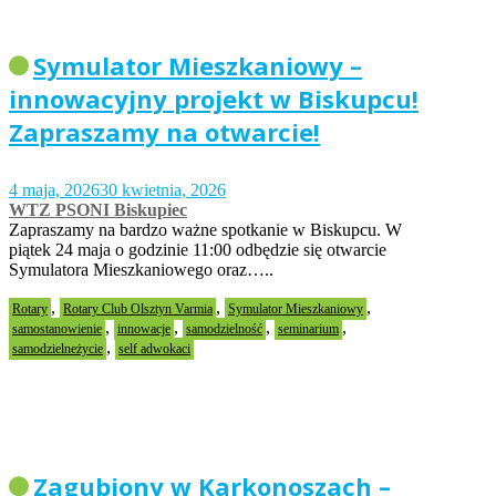
Symulator Mieszkaniowy –
innowacyjny projekt w Biskupcu!
Zapraszamy na otwarcie!
4 maja, 2026
30 kwietnia, 2026
WTZ PSONI Biskupiec
Zapraszamy na bardzo ważne spotkanie w Biskupcu. W
piątek 24 maja o godzinie 11:00 odbędzie się otwarcie
Symulatora Mieszkaniowego oraz…..
,
,
,
Rotary
Rotary Club Olsztyn Varmia
Symulator Mieszkaniowy
,
,
,
,
samostanowienie
innowacje
samodzielność
seminarium
,
samodzielneżycie
self adwokaci
Zagubiony w Karkonoszach –