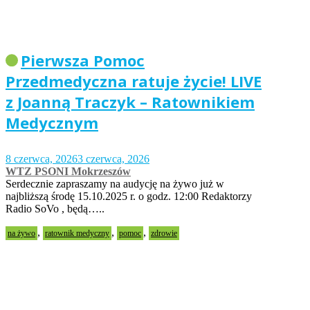
Pierwsza Pomoc
Przedmedyczna ratuje życie! LIVE
z Joanną Traczyk – Ratownikiem
Medycznym
8 czerwca, 2026
3 czerwca, 2026
WTZ PSONI Mokrzeszów
Serdecznie zapraszamy na audycję na żywo już w
najbliższą środę 15.10.2025 r. o godz. 12:00 Redaktorzy
Radio SoVo , będą…..
,
,
,
na żywo
ratownik medyczny
pomoc
zdrowie