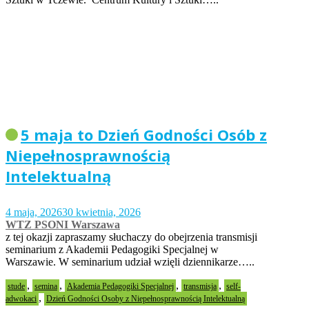
5 maja to Dzień Godności Osób z
Niepełnosprawnością
Intelektualną
4 maja, 2026
30 kwietnia, 2026
WTZ PSONI Warszawa
z tej okazji zapraszamy słuchaczy do obejrzenia transmisji
seminarium z Akademii Pedagogiki Specjalnej w
Warszawie. W seminarium udział wzięli dziennikarze…..
,
,
,
,
stude
semina
Akademia Pedagogiki Specjalnej
transmisja
self-
,
adwokaci
Dzień Godności Osoby z Niepełnosprawnością Intelektualną