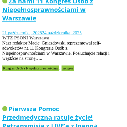
Za nami 11 Kongres Osób z
Niepełnosprawnościami w
Warszawie
21 października, 2025
24 października, 2025
WTZ PSONI Warszawa
Nasz redaktor Maciej Gniazdowski reprezentował self-
adwokatów na 11 Kongresie Osób z
Niepełnosprawnościami w Warszawie. Posłuchajcie relacji i
wejdźcie na stronę…..
,
Kongres Osób z Niepełnosprawnościami
kongres
Pierwsza Pomoc
Przedmedyczna ratuje życie!
Retransmisja z LIVE’a z Joanną