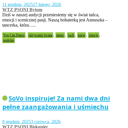
11 grudnia, 2025
27 lutego, 2026
WTZ PSONI Bytom
Dziś w naszej audycji przeniesiemy się w świat tańca,
emocji i scenicznej pasji. Naszą bohaterką jest Annuszka –
tancerka, która…..
,
,
,
,
,
,
You Can Dance
okrywanie świata
taniec
ruch
pasja
emocje
podróże
SoVo inspiruje! Za nami dwa dni
pełne zaangażowania i uśmiechu
8 grudnia, 2025
3 czerwca, 2026
WTZ PSONI Biskupiec