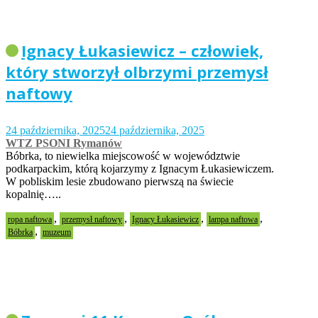
Ignacy Łukasiewicz – człowiek,
który stworzył olbrzymi przemysł
naftowy
24 października, 2025
24 października, 2025
WTZ PSONI Rymanów
Bóbrka, to niewielka miejscowość w województwie
podkarpackim, którą kojarzymy z Ignacym Łukasiewiczem.
W pobliskim lesie zbudowano pierwszą na świecie
kopalnię…..
,
,
,
,
ropa naftowa
przemysł naftowy
Ignacy Łukasiewicz
lampa naftowa
,
Bóbrka
muzeum