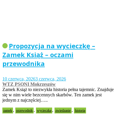
Propozycja na wycieczkę –
Zamek Książ – oczami
przewodnika
10 czerwca, 2026
3 czerwca, 2026
WTZ PSONI Mokrzeszów
Zamek Książ to niezwykła historia pełna tajemnic. Znajduje
się w nim wiele bezcennych skarbów. Ten zamek jest
jednym z najczęściej…..
,
,
,
,
zamek
przewodnik
wycieczka
zwiedzanie
historia