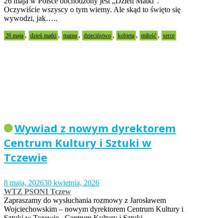
26 maja w Polsce obchodzony jest „Dzień Matki”.
Oczywiście wszyscy o tym wiemy. Ale skąd to święto się
wywodzi, jak…..
,
,
,
,
,
,
26 maja
dzień matki
mama
dzieciństwo
kobieta
miłość
serce
Wywiad z nowym dyrektorem
Centrum Kultury i Sztuki w
Tczewie
8 maja, 2026
30 kwietnia, 2026
WTZ PSONI Tczew
Zapraszamy do wysłuchania rozmowy z Jarosławem
Wojciechowskim – nowym dyrektorem Centrum Kultury i
Sztuki w Tczewie. Centrum Kultury i Sztuki…..