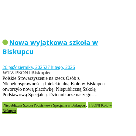
Nowa wyjątkowa szkoła w
Biskupcu
26 października, 2025
27 lutego, 2026
WTZ PSONI Biskupiec
Polskie Stowarzyszenie na rzecz Osób z
Niepełnosprawnością Intelektualną Koło w Biskupcu
otworzyło nową placówkę: Niepubliczną Szkołę
Podstawową Specjalną. Dziennikarze naszego…..
,
Niepubliczna Szkoła Podstawowa Specjalna w Biskupcu
PSONI Koło w
Biskupcu