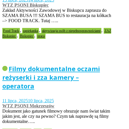
WTZ PSONI Biskupiec
Zakład Aktywności Zawodowej w Biskupcu zaprasza do
SZAMA BUSA !!! SZAMA BUS to restauracja na kółkach
–> FOOD TRACK. Tutaj …..
,
,
,
Food Track
zapiekanka
aktywizacja osób z niepełnosprawnościami
ZAZ
,
,
Biskupiec
Biskupiec
praca
Filmy dokumentalne oczami
reżyserki i zza kamery –
operatora
11 lipca, 2025
10 lipca, 2025
WTZ PSONI Mokrzeszów
Dokument jako gatunek filmowy obrazuje nam świat takim
jakim jest, ale czy na pewno? Czym tak naprawdę są filmy
dokumentalne…..