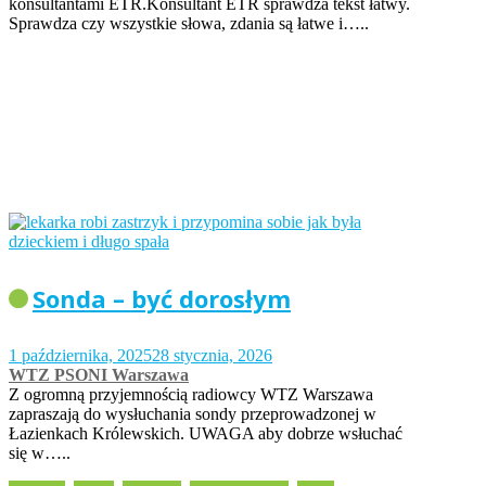
konsultantami ETR.Konsultant ETR sprawdza tekst łatwy.
Sprawdza czy wszystkie słowa, zdania są łatwe i…..
Sonda – być dorosłym
1 października, 2025
28 stycznia, 2026
WTZ PSONI Warszawa
Z ogromną przyjemnością radiowcy WTZ Warszawa
zapraszają do wysłuchania sondy przeprowadzonej w
Łazienkach Królewskich. UWAGA aby dobrze wsłuchać
się w…..