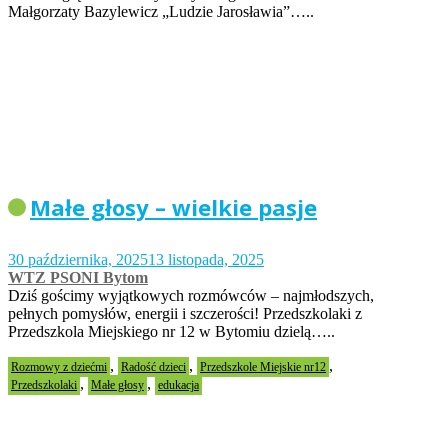
Małgorzaty Bazylewicz „Ludzie Jarosławia”…..
Małe głosy – wielkie pasje
30 października, 2025
13 listopada, 2025
WTZ PSONI Bytom
Dziś gościmy wyjątkowych rozmówców – najmłodszych,
pełnych pomysłów, energii i szczerości! Przedszkolaki z
Przedszkola Miejskiego nr 12 w Bytomiu dzielą…..
,
,
,
Rozmowy z dziećmi
Radość dzieci
Przedszkole Miejskie nr12
,
,
Przedszkolaki
Małe głosy
edukacja