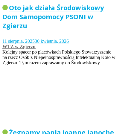
Oto jak działa Środowiskowy
Dom Samopomocy PSONI w
Zgierzu
11 sierpnia, 2025
30 kwietnia, 2026
WTZ w Zgierzu
Kolejny spacer po placówkach Polskiego Stowarzyszenie
na rzecz Osób z Niepełnosprawnością Intelektualną Koło w
Zgierzu. Tym razem zapraszamy do Środowiskowy…..
Żegnamy panią Joannę Janochę