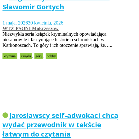
Sławomir Gortych
1 maja, 2026
30 kwietnia, 2026
WTZ PSONI Mokrzeszów
Niezwykła seria książek kryminalnych opowiadająca
niesamowite i fascynujące historie o schroniskach w
Karkonoszach. To góry i ich otoczenie sprawiają, że…..
,
,
,
kryminał
książki
góry
hobby
Jarosławscy self-adwokaci chcą
wydać przewodnik w tekście
łatwym do czytania