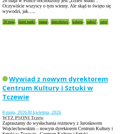
26 maja w Polsce obchodzony jest „Dzień Matki”.
Oczywiście wszyscy o tym wiemy. Ale skąd to święto się
wywodzi, jak…..
,
,
,
,
,
,
26 maja
dzień matki
mama
dzieciństwo
kobieta
miłość
serce
Wywiad z nowym dyrektorem
Centrum Kultury i Sztuki w
Tczewie
8 maja, 2026
30 kwietnia, 2026
WTZ PSONI Tczew
Zapraszamy do wysłuchania rozmowy z Jarosławem
Wojciechowskim – nowym dyrektorem Centrum Kultury i
Sztuki w Tczewie. Centrum Kultury i Sztuki…..