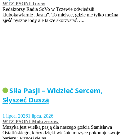
WTZ PSONI Tczew
Redaktorzy Radia SoVo w Tczewie odwiedzili
klubokawiarnię „Jasna”. To miejsce, gdzie nie tylko można
zjeść pyszne lody ale także skorzystać…..
Siła Pasji – Widzieć Sercem,
Słyszeć Duszą
1 lipca, 2026
1 lipca, 2026
WTZ PSONI Mokrzeszów
Muzyka jest wielką pasją dla naszego gościa Stanisława
Ostafińskiego, który dzięki właśnie muzyce pokonuje swoje
bariery i wznosi się na…..