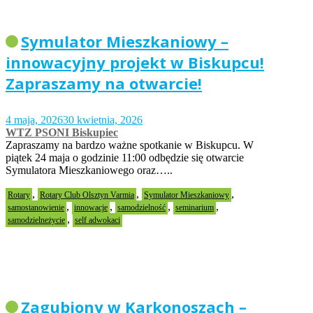
Symulator Mieszkaniowy –
innowacyjny projekt w Biskupcu!
Zapraszamy na otwarcie!
4 maja, 2026
30 kwietnia, 2026
WTZ PSONI Biskupiec
Zapraszamy na bardzo ważne spotkanie w Biskupcu. W
piątek 24 maja o godzinie 11:00 odbędzie się otwarcie
Symulatora Mieszkaniowego oraz…..
,
,
,
Rotary
Rotary Club Olsztyn Varmia
Symulator Mieszkaniowy
,
,
,
,
samostanowienie
innowacje
samodzielność
seminarium
,
samodzielneżycie
self adwokaci
Zagubiony w Karkonoszach –