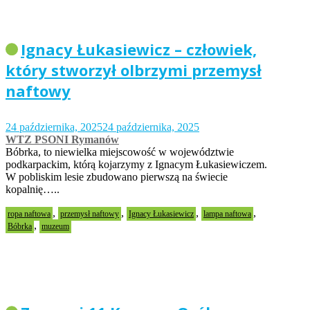
Ignacy Łukasiewicz – człowiek,
który stworzył olbrzymi przemysł
naftowy
24 października, 2025
24 października, 2025
WTZ PSONI Rymanów
Bóbrka, to niewielka miejscowość w województwie
podkarpackim, którą kojarzymy z Ignacym Łukasiewiczem.
W pobliskim lesie zbudowano pierwszą na świecie
kopalnię…..
,
,
,
,
ropa naftowa
przemysł naftowy
Ignacy Łukasiewicz
lampa naftowa
,
Bóbrka
muzeum