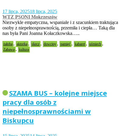
17 lipca, 2025
18 lipca, 2025
WTZ PSONI Mokrzeszów
Niezwykle empatyczna, wspaniale i z szacunkiem traktująca
osoby z niepełnosprawnością, przemiła i ciepła… Taką dla
nas była Pani Joanna Kołaczkowska…..
,
,
,
,
,
,
,
żałoba
aktorka
skecz
dowcipy
pamięć
kabaret
uśmiech
,
Zabawa
kultura
SZAMA BUS – kolejne miejsce
pracy dla osób z
niepełnosprawnościami w
Biskupcu
15 lipca, 2025
14 lipca, 2025