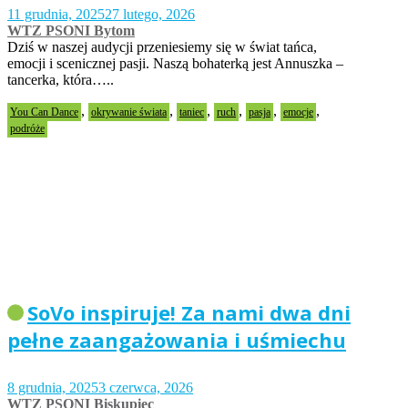
11 grudnia, 2025
27 lutego, 2026
WTZ PSONI Bytom
Dziś w naszej audycji przeniesiemy się w świat tańca,
emocji i scenicznej pasji. Naszą bohaterką jest Annuszka –
tancerka, która…..
,
,
,
,
,
,
You Can Dance
okrywanie świata
taniec
ruch
pasja
emocje
podróże
SoVo inspiruje! Za nami dwa dni
pełne zaangażowania i uśmiechu
8 grudnia, 2025
3 czerwca, 2026
WTZ PSONI Biskupiec