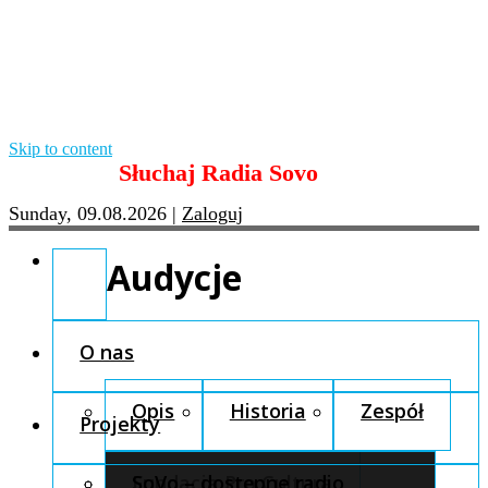
Skip to content
Słuchaj Radia Sovo
Sunday, 09.08.2026
|
Zaloguj
Audycje
O nas
Opis
Historia
Zespół
Projekty
Fundacja Pro Cultura
SoVo – dostępne radio