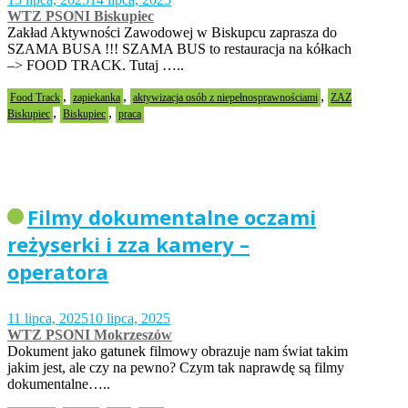
WTZ PSONI Biskupiec
Zakład Aktywności Zawodowej w Biskupcu zaprasza do
SZAMA BUSA !!! SZAMA BUS to restauracja na kółkach
–> FOOD TRACK. Tutaj …..
,
,
,
Food Track
zapiekanka
aktywizacja osób z niepełnosprawnościami
ZAZ
,
,
Biskupiec
Biskupiec
praca
Filmy dokumentalne oczami
reżyserki i zza kamery –
operatora
11 lipca, 2025
10 lipca, 2025
WTZ PSONI Mokrzeszów
Dokument jako gatunek filmowy obrazuje nam świat takim
jakim jest, ale czy na pewno? Czym tak naprawdę są filmy
dokumentalne…..