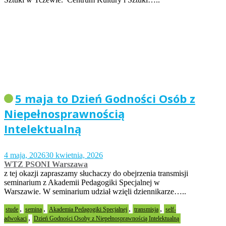
5 maja to Dzień Godności Osób z
Niepełnosprawnością
Intelektualną
4 maja, 2026
30 kwietnia, 2026
WTZ PSONI Warszawa
z tej okazji zapraszamy słuchaczy do obejrzenia transmisji
seminarium z Akademii Pedagogiki Specjalnej w
Warszawie. W seminarium udział wzięli dziennikarze…..
,
,
,
,
stude
semina
Akademia Pedagogiki Specjalnej
transmisja
self-
,
adwokaci
Dzień Godności Osoby z Niepełnosprawnością Intelektualną