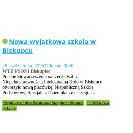
Nowa wyjątkowa szkoła w
Biskupcu
26 października, 2025
27 lutego, 2026
WTZ PSONI Biskupiec
Polskie Stowarzyszenie na rzecz Osób z
Niepełnosprawnością Intelektualną Koło w Biskupcu
otworzyło nową placówkę: Niepubliczną Szkołę
Podstawową Specjalną. Dziennikarze naszego…..
,
Niepubliczna Szkoła Podstawowa Specjalna w Biskupcu
PSONI Koło w
Biskupcu