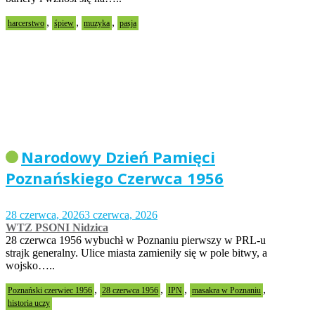
,
,
,
harcerstwo
śpiew
muzyka
pasja
Narodowy Dzień Pamięci
Poznańskiego Czerwca 1956
28 czerwca, 2026
3 czerwca, 2026
WTZ PSONI Nidzica
28 czerwca 1956 wybuchł w Poznaniu pierwszy w PRL-u
strajk generalny. Ulice miasta zamieniły się w pole bitwy, a
wojsko…..
,
,
,
,
Poznański czerwiec 1956
28 czerwca 1956
IPN
masakra w Poznaniu
historia uczy