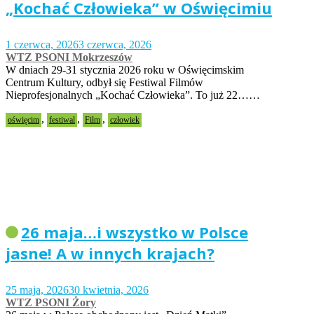
„Kochać Człowieka” w Oświęcimiu
1 czerwca, 2026
3 czerwca, 2026
WTZ PSONI Mokrzeszów
W dniach 29-31 stycznia 2026 roku w Oświęcimskim
Centrum Kultury, odbył się Festiwal Filmów
Nieprofesjonalnych „Kochać Człowieka”. To już 22……
,
,
,
oświęcim
festiwal
Film
człowiek
26 maja…i wszystko w Polsce
jasne! A w innych krajach?
25 maja, 2026
30 kwietnia, 2026
WTZ PSONI Żory