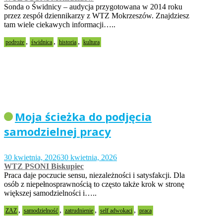
Sonda o Świdnicy – audycja przygotowana w 2014 roku
przez zespół dziennikarzy z WTZ Mokrzeszów. Znajdziesz
tam wiele ciekawych informacji…..
,
,
,
podroże
świdnica
historia
kultura
Moja ścieżka do podjęcia
samodzielnej pracy
30 kwietnia, 2026
30 kwietnia, 2026
WTZ PSONI Biskupiec
Praca daje poczucie sensu, niezależności i satysfakcji. Dla
osób z niepełnosprawnością to często także krok w stronę
większej samodzielności i…..
,
,
,
,
ZAZ
samodzielność
zatrudnienie
self adwokaci
praca