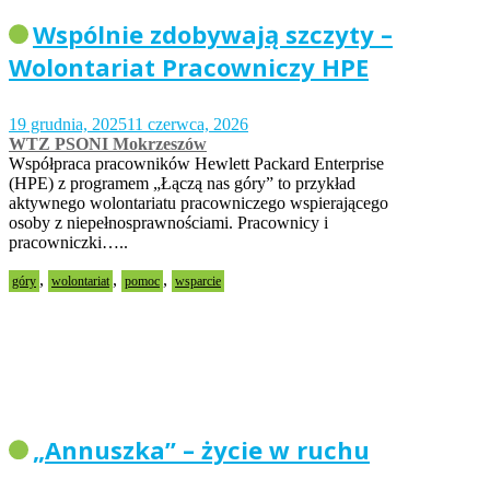
Wspólnie zdobywają szczyty –
Wolontariat Pracowniczy HPE
19 grudnia, 2025
11 czerwca, 2026
WTZ PSONI Mokrzeszów
Współpraca pracowników Hewlett Packard Enterprise
(HPE) z programem „Łączą nas góry” to przykład
aktywnego wolontariatu pracowniczego wspierającego
osoby z niepełnosprawnościami. Pracownicy i
pracowniczki…..
,
,
,
góry
wolontariat
pomoc
wsparcie
„Annuszka” – życie w ruchu