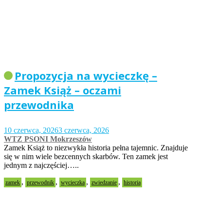
Propozycja na wycieczkę –
Zamek Książ – oczami
przewodnika
10 czerwca, 2026
3 czerwca, 2026
WTZ PSONI Mokrzeszów
Zamek Książ to niezwykła historia pełna tajemnic. Znajduje
się w nim wiele bezcennych skarbów. Ten zamek jest
jednym z najczęściej…..
,
,
,
,
zamek
przewodnik
wycieczka
zwiedzanie
historia