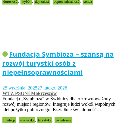
,
,
,
,
dorosłość
wybór
dojrzałość
odpowiedzialność
sonda
Fundacja Symbioza – szansą na
rozwój turystki osób z
niepełnsoprawnościami
25 września, 2025
27 lutego, 2026
WTZ PSONI Mokrzeszów
Fundacja „Symbioza” w Świdnicy dba o zrównoważony
rozwój miejsc i regionów. Integruje ludzi wokół wspólnych
idei pożytku publicznego. Kształtuje świadomość…..
,
,
,
fundacja
wycieczki
turystyka
zwiedzanie