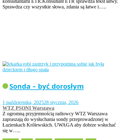
konsultantami ETR.Konsultant ETR sprawdza tekst łatwy.
Sprawdza czy wszystkie słowa, zdania są łatwe i…..
Sonda – być dorosłym
1 października, 2025
28 stycznia, 2026
WTZ PSONI Warszawa
Z ogromną przyjemnością radiowcy WTZ Warszawa
zapraszają do wysłuchania sondy przeprowadzonej w
Łazienkach Królewskich. UWAGA aby dobrze wsłuchać
się w…..