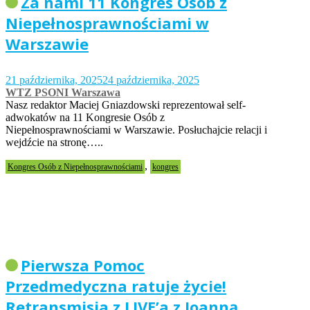
Za nami 11 Kongres Osób z
Niepełnosprawnościami w
Warszawie
21 października, 2025
24 października, 2025
WTZ PSONI Warszawa
Nasz redaktor Maciej Gniazdowski reprezentował self-
adwokatów na 11 Kongresie Osób z
Niepełnosprawnościami w Warszawie. Posłuchajcie relacji i
wejdźcie na stronę…..
,
Kongres Osób z Niepełnosprawnościami
kongres
Pierwsza Pomoc
Przedmedyczna ratuje życie!
Retransmisja z LIVE’a z Joanną