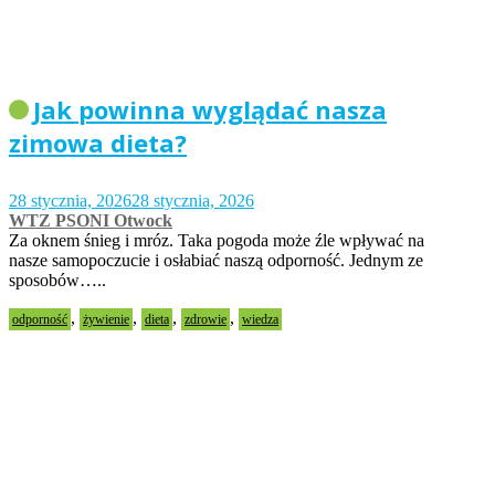
Jak powinna wyglądać nasza
zimowa dieta?
28 stycznia, 2026
28 stycznia, 2026
WTZ PSONI Otwock
Za oknem śnieg i mróz. Taka pogoda może źle wpływać na
nasze samopoczucie i osłabiać naszą odporność. Jednym ze
sposobów…..
,
,
,
,
odporność
żywienie
dieta
zdrowie
wiedza