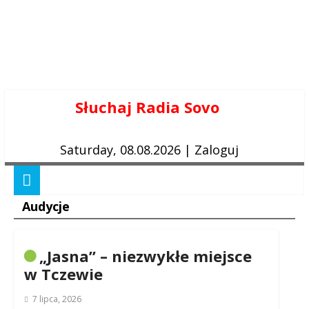
Skip
Słuchaj Radia Sovo
to
content
Saturday, 08.08.2026
|
Zaloguj
Audycje
„Jasna” – niezwykłe miejsce
w Tczewie
7 lipca, 2026