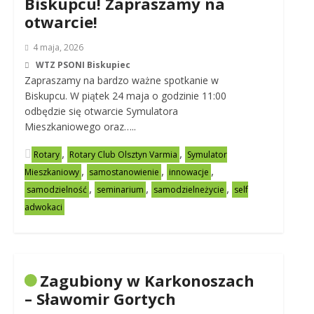
Biskupcu! Zapraszamy na
otwarcie!
4 maja, 2026
WTZ PSONI Biskupiec
Zapraszamy na bardzo ważne spotkanie w
Biskupcu. W piątek 24 maja o godzinie 11:00
odbędzie się otwarcie Symulatora
Mieszkaniowego oraz…..
,
,
Rotary
Rotary Club Olsztyn Varmia
Symulator
,
,
,
Mieszkaniowy
samostanowienie
innowacje
,
,
,
samodzielność
seminarium
samodzielneżycie
self
adwokaci
Zagubiony w Karkonoszach
– Sławomir Gortych