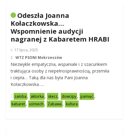
Odeszła Joanna
Kołaczkowska…
Wspomnienie audycji
nagranej z Kabaretem HRABI
17 lipca, 2025
WTZ PSONI Mokrzeszów
Niezwykle empatyczna, wspaniale i z szacunkiem
traktująca osoby z niepełnosprawnością, przemiła
i ciepła… Taką dla nas była Pani Joanna
Kołaczkowska…..
,
,
,
,
,
żałoba
aktorka
skecz
dowcipy
pamięć
,
,
,
kabaret
uśmiech
Zabawa
kultura