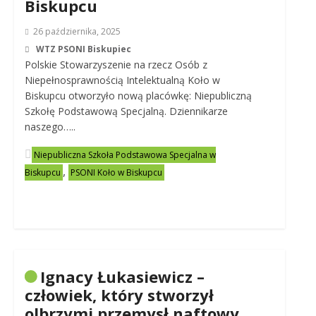
Biskupcu
26 października, 2025
WTZ PSONI Biskupiec
Polskie Stowarzyszenie na rzecz Osób z
Niepełnosprawnością Intelektualną Koło w
Biskupcu otworzyło nową placówkę: Niepubliczną
Szkołę Podstawową Specjalną. Dziennikarze
naszego…..
Niepubliczna Szkoła Podstawowa Specjalna w
,
Biskupcu
PSONI Koło w Biskupcu
Ignacy Łukasiewicz –
człowiek, który stworzył
olbrzymi przemysł naftowy