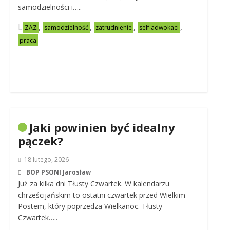
samodzielności i…..
,
,
,
,
ZAZ
samodzielność
zatrudnienie
self adwokaci
praca
Jaki powinien być idealny
pączek?
18 lutego, 2026
BOP PSONI Jarosław
Już za kilka dni Tłusty Czwartek. W kalendarzu
chrześcijańskim to ostatni czwartek przed Wielkim
Postem, który poprzedza Wielkanoc. Tłusty
Czwartek…..