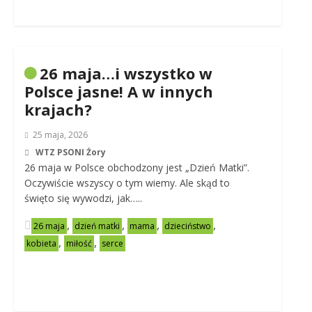
26 maja…i wszystko w
Polsce jasne! A w innych
krajach?
25 maja, 2026
WTZ PSONI Żory
26 maja w Polsce obchodzony jest „Dzień Matki”.
Oczywiście wszyscy o tym wiemy. Ale skąd to
święto się wywodzi, jak…..
,
,
,
,
26 maja
dzień matki
mama
dzieciństwo
,
,
kobieta
miłość
serce