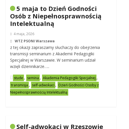
5 maja to Dzień Godności
Osób z Niepełnosprawnością
Intelektualną
4 maja, 2026
WTZ PSONI Warszawa
z tej okazji zapraszamy słuchaczy do obejrzenia
transmisji seminarium z Akademii Pedagogiki
Specjalnej w Warszawie. W seminarium udział
wzięli dziennikarze…..
,
,
,
stude
semina
Akademia Pedagogiki Specjalnej
,
,
transmisja
self-adwokaci
Dzień Godności Osoby z
Niepełnosprawnością Intelektualną
Self-adwokaci w Rzeszowie