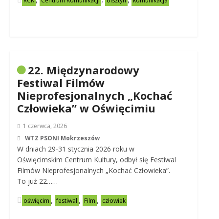
RCK
Centrum Komunikacji
olsztyn
komunikacja
22. Międzynarodowy
Festiwal Filmów
Nieprofesjonalnych „Kochać
Człowieka” w Oświęcimiu
1 czerwca, 2026
WTZ PSONI Mokrzeszów
W dniach 29-31 stycznia 2026 roku w
Oświęcimskim Centrum Kultury, odbył się Festiwal
Filmów Nieprofesjonalnych „Kochać Człowieka”.
To już 22……
,
,
,
oświęcim
festiwal
Film
człowiek