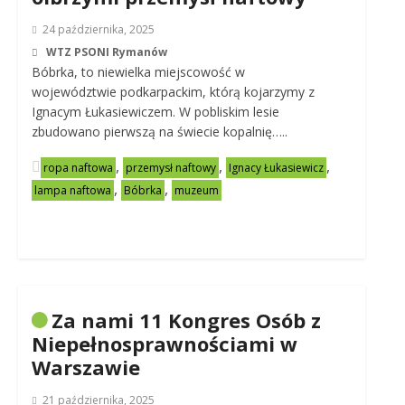
24 października, 2025
WTZ PSONI Rymanów
Bóbrka, to niewielka miejscowość w
województwie podkarpackim, którą kojarzymy z
Ignacym Łukasiewiczem. W pobliskim lesie
zbudowano pierwszą na świecie kopalnię…..
,
,
,
ropa naftowa
przemysł naftowy
Ignacy Łukasiewicz
,
,
lampa naftowa
Bóbrka
muzeum
Za nami 11 Kongres Osób z
Niepełnosprawnościami w
Warszawie
21 października, 2025