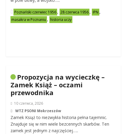
w pole bitwy, a wojsko…..
,
,
,
Poznański czerwiec 1956
28 czerwca 1956
IPN
,
masakra w Poznaniu
historia uczy
Propozycja na wycieczkę –
Zamek Książ – oczami
przewodnika
10 czerwca, 2026
WTZ PSONI Mokrzeszów
Zamek Książ to niezwykła historia pełna tajemnic.
Znajduje się w nim wiele bezcennych skarbów. Ten
zamek jest jednym z najczęściej…..