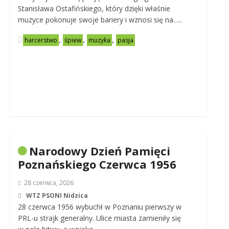
Stanisława Ostafińskiego, który dzięki właśnie
muzyce pokonuje swoje bariery i wznosi się na…..
,
,
,
harcerstwo
śpiew
muzyka
pasja
Narodowy Dzień Pamięci
Poznańskiego Czerwca 1956
28 czerwca, 2026
WTZ PSONI Nidzica
28 czerwca 1956 wybuchł w Poznaniu pierwszy w
PRL-u strajk generalny. Ulice miasta zamieniły się