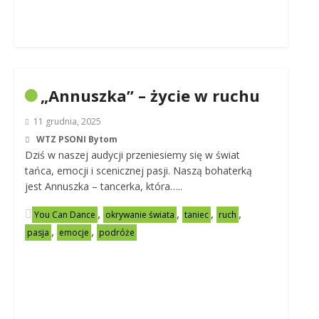
„Annuszka” – życie w ruchu
11 grudnia, 2025
WTZ PSONI Bytom
Dziś w naszej audycji przeniesiemy się w świat
tańca, emocji i scenicznej pasji. Naszą bohaterką
jest Annuszka – tancerka, która…..
,
,
,
,
You Can Dance
okrywanie świata
taniec
ruch
,
,
pasja
emocje
podróże