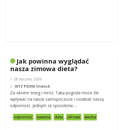
Jak powinna wyglądać
nasza zimowa dieta?
28 stycznia, 2026
WTZ PSONI Otwock
Za oknem śnieg i mróz. Taka pogoda może źle
wpływać na nasze samopoczucie i osłabiać naszą
odporność. Jednym ze sposobów…..
,
,
,
,
odporność
żywienie
dieta
zdrowie
wiedza