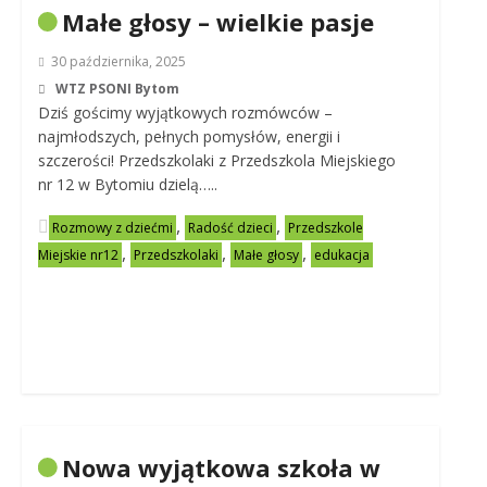
Małe głosy – wielkie pasje
30 października, 2025
WTZ PSONI Bytom
Dziś gościmy wyjątkowych rozmówców –
najmłodszych, pełnych pomysłów, energii i
szczerości! Przedszkolaki z Przedszkola Miejskiego
nr 12 w Bytomiu dzielą…..
,
,
Rozmowy z dziećmi
Radość dzieci
Przedszkole
,
,
,
Miejskie nr12
Przedszkolaki
Małe głosy
edukacja
Nowa wyjątkowa szkoła w