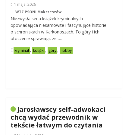
1 maja, 2026
WTZ PSONI Mokrzeszów
Niezwykła seria książek kryminalnych
opowiadająca niesamowite i fascynujące historie
o schroniskach w Karkonoszach. To góry i ich
otoczenie sprawiają, że…..
,
,
,
kryminał
książki
góry
hobby
Jarosławscy self-adwokaci
chcą wydać przewodnik w
tekście łatwym do czytania