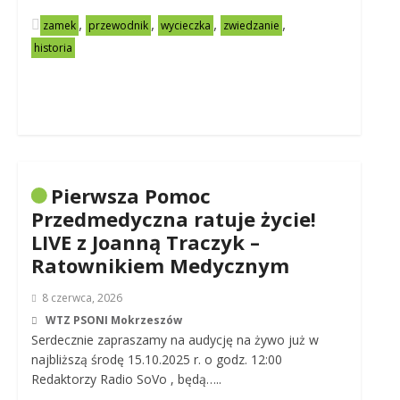
,
,
,
,
zamek
przewodnik
wycieczka
zwiedzanie
historia
Pierwsza Pomoc
Przedmedyczna ratuje życie!
LIVE z Joanną Traczyk –
Ratownikiem Medycznym
8 czerwca, 2026
WTZ PSONI Mokrzeszów
Serdecznie zapraszamy na audycję na żywo już w
najbliższą środę 15.10.2025 r. o godz. 12:00
Redaktorzy Radio SoVo , będą…..