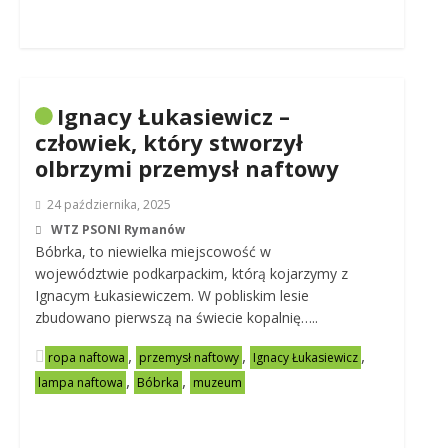
Ignacy Łukasiewicz –
człowiek, który stworzył
olbrzymi przemysł naftowy
24 października, 2025
WTZ PSONI Rymanów
Bóbrka, to niewielka miejscowość w
województwie podkarpackim, którą kojarzymy z
Ignacym Łukasiewiczem. W pobliskim lesie
zbudowano pierwszą na świecie kopalnię…..
,
,
,
ropa naftowa
przemysł naftowy
Ignacy Łukasiewicz
,
,
lampa naftowa
Bóbrka
muzeum