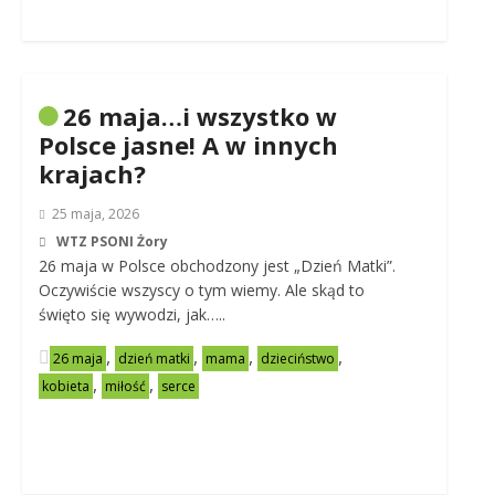
26 maja…i wszystko w
Polsce jasne! A w innych
krajach?
25 maja, 2026
WTZ PSONI Żory
26 maja w Polsce obchodzony jest „Dzień Matki”.
Oczywiście wszyscy o tym wiemy. Ale skąd to
święto się wywodzi, jak…..
,
,
,
,
26 maja
dzień matki
mama
dzieciństwo
,
,
kobieta
miłość
serce