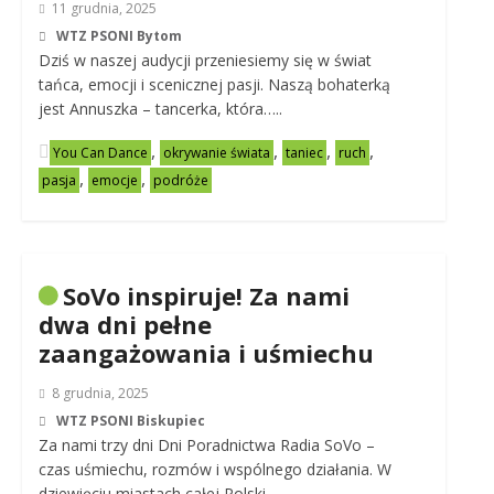
11 grudnia, 2025
WTZ PSONI Bytom
Dziś w naszej audycji przeniesiemy się w świat
tańca, emocji i scenicznej pasji. Naszą bohaterką
jest Annuszka – tancerka, która…..
,
,
,
,
You Can Dance
okrywanie świata
taniec
ruch
,
,
pasja
emocje
podróże
SoVo inspiruje! Za nami
dwa dni pełne
zaangażowania i uśmiechu
8 grudnia, 2025
WTZ PSONI Biskupiec
Za nami trzy dni Dni Poradnictwa Radia SoVo –
czas uśmiechu, rozmów i wspólnego działania. W
dziewięciu miastach całej Polski…..