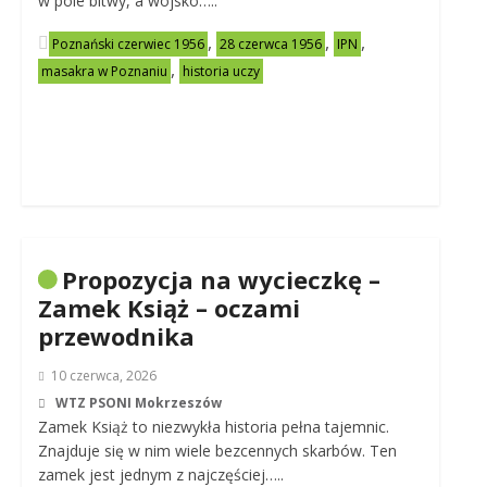
w pole bitwy, a wojsko…..
,
,
,
Poznański czerwiec 1956
28 czerwca 1956
IPN
,
masakra w Poznaniu
historia uczy
Propozycja na wycieczkę –
Zamek Książ – oczami
przewodnika
10 czerwca, 2026
WTZ PSONI Mokrzeszów
Zamek Książ to niezwykła historia pełna tajemnic.
Znajduje się w nim wiele bezcennych skarbów. Ten
zamek jest jednym z najczęściej…..