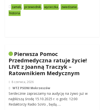
,
,
,
,
zamek
przewodnik
wycieczka
zwiedzanie
historia
Pierwsza Pomoc
Przedmedyczna ratuje życie!
LIVE z Joanną Traczyk –
Ratownikiem Medycznym
8 czerwca, 2026
WTZ PSONI Mokrzeszów
Serdecznie zapraszamy na audycję na żywo już w
najbliższą środę 15.10.2025 r. o godz. 12:00
Redaktorzy Radio SoVo , będą…..