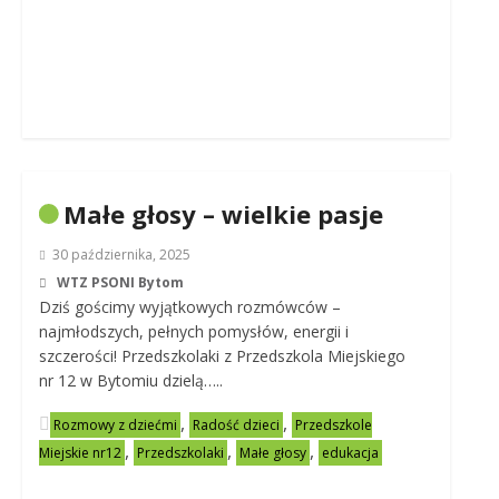
Małe głosy – wielkie pasje
30 października, 2025
WTZ PSONI Bytom
Dziś gościmy wyjątkowych rozmówców –
najmłodszych, pełnych pomysłów, energii i
szczerości! Przedszkolaki z Przedszkola Miejskiego
nr 12 w Bytomiu dzielą…..
,
,
Rozmowy z dziećmi
Radość dzieci
Przedszkole
,
,
,
Miejskie nr12
Przedszkolaki
Małe głosy
edukacja