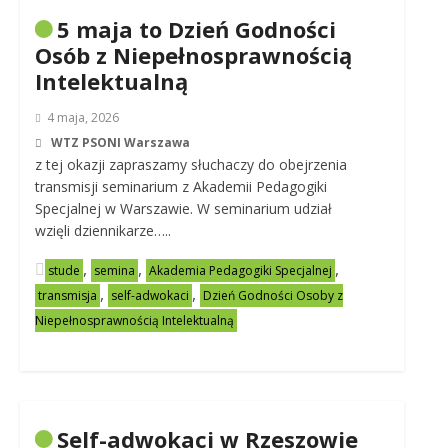
5 maja to Dzień Godności
Osób z Niepełnosprawnością
Intelektualną
4 maja, 2026
WTZ PSONI Warszawa
z tej okazji zapraszamy słuchaczy do obejrzenia
transmisji seminarium z Akademii Pedagogiki
Specjalnej w Warszawie. W seminarium udział
wzięli dziennikarze…..
,
,
,
stude
semina
Akademia Pedagogiki Specjalnej
,
,
transmisja
self-adwokaci
Dzień Godności Osoby z
Niepełnosprawnością Intelektualną
Self-adwokaci w Rzeszowie