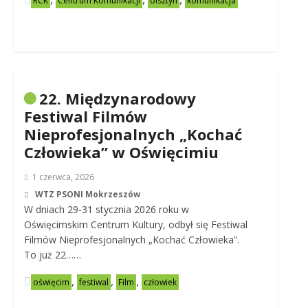
RCK
Centrum Komunikacji
olsztyn
komunikacja
22. Międzynarodowy
Festiwal Filmów
Nieprofesjonalnych „Kochać
Człowieka” w Oświęcimiu
1 czerwca, 2026
WTZ PSONI Mokrzeszów
W dniach 29-31 stycznia 2026 roku w
Oświęcimskim Centrum Kultury, odbył się Festiwal
Filmów Nieprofesjonalnych „Kochać Człowieka”.
To już 22……
,
,
,
oświęcim
festiwal
Film
człowiek