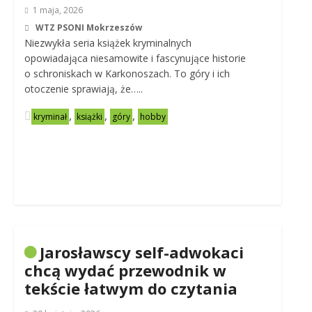
1 maja, 2026
WTZ PSONI Mokrzeszów
Niezwykła seria książek kryminalnych
opowiadająca niesamowite i fascynujące historie
o schroniskach w Karkonoszach. To góry i ich
otoczenie sprawiają, że…..
,
,
,
kryminał
książki
góry
hobby
Jarosławscy self-adwokaci
chcą wydać przewodnik w
tekście łatwym do czytania