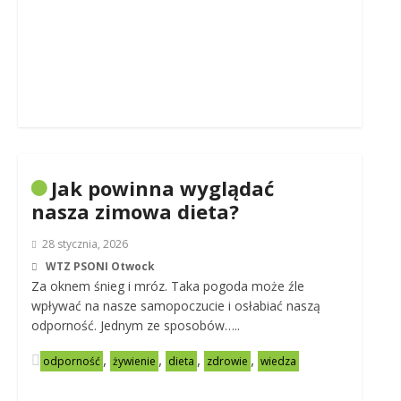
Jak powinna wyglądać
nasza zimowa dieta?
28 stycznia, 2026
WTZ PSONI Otwock
Za oknem śnieg i mróz. Taka pogoda może źle
wpływać na nasze samopoczucie i osłabiać naszą
odporność. Jednym ze sposobów…..
,
,
,
,
odporność
żywienie
dieta
zdrowie
wiedza