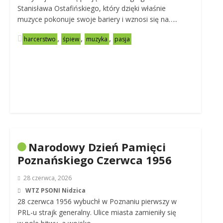
Stanisława Ostafińskiego, który dzięki właśnie
muzyce pokonuje swoje bariery i wznosi się na…..
,
,
,
harcerstwo
śpiew
muzyka
pasja
Narodowy Dzień Pamięci
Poznańskiego Czerwca 1956
28 czerwca, 2026
WTZ PSONI Nidzica
28 czerwca 1956 wybuchł w Poznaniu pierwszy w
PRL-u strajk generalny. Ulice miasta zamieniły się