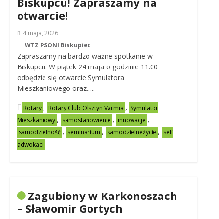
Biskupcu! Zapraszamy na
otwarcie!
4 maja, 2026
WTZ PSONI Biskupiec
Zapraszamy na bardzo ważne spotkanie w
Biskupcu. W piątek 24 maja o godzinie 11:00
odbędzie się otwarcie Symulatora
Mieszkaniowego oraz…..
,
,
Rotary
Rotary Club Olsztyn Varmia
Symulator
,
,
,
Mieszkaniowy
samostanowienie
innowacje
,
,
,
samodzielność
seminarium
samodzielneżycie
self
adwokaci
Zagubiony w Karkonoszach
– Sławomir Gortych