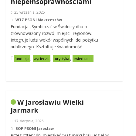
niepełnsoprawnościami
25 września, 2025
WTZ PSONI Mokrzeszów
Fundacja „Symbioza” w Świdnicy dba o
zrównoważony rozwój miejsc i regionów.
Integruje ludzi wokół wspólnych idei pożytku
publicznego. Kształtuje świadomość…..
,
,
,
fundacja
wycieczki
turystyka
zwiedzanie
W Jarosławiu Wielki
Jarmark
17 sierpnia, 2025
BOP PSONI Jarosław
Przez cztery dni mieszkańcy i turyści brali udział w