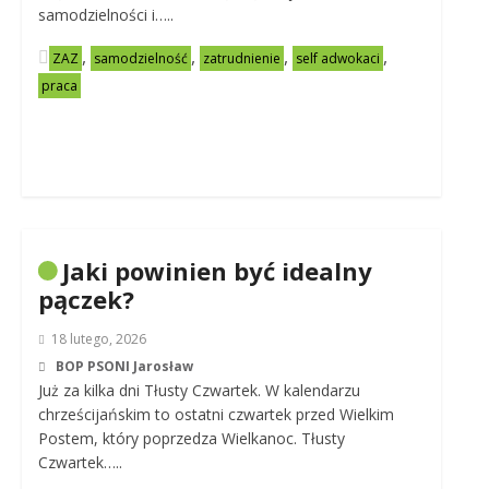
samodzielności i…..
,
,
,
,
ZAZ
samodzielność
zatrudnienie
self adwokaci
praca
Jaki powinien być idealny
pączek?
18 lutego, 2026
BOP PSONI Jarosław
Już za kilka dni Tłusty Czwartek. W kalendarzu
chrześcijańskim to ostatni czwartek przed Wielkim
Postem, który poprzedza Wielkanoc. Tłusty
Czwartek…..