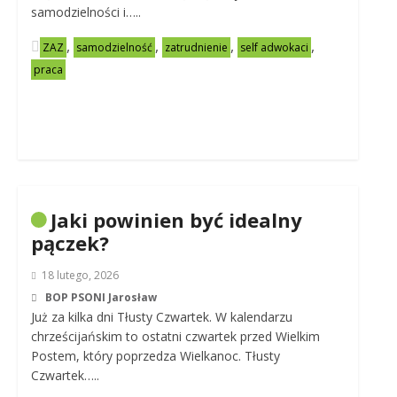
samodzielności i…..
,
,
,
,
ZAZ
samodzielność
zatrudnienie
self adwokaci
praca
Jaki powinien być idealny
pączek?
18 lutego, 2026
BOP PSONI Jarosław
Już za kilka dni Tłusty Czwartek. W kalendarzu
chrześcijańskim to ostatni czwartek przed Wielkim
Postem, który poprzedza Wielkanoc. Tłusty
Czwartek…..