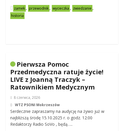
,
,
,
,
zamek
przewodnik
wycieczka
zwiedzanie
historia
Pierwsza Pomoc
Przedmedyczna ratuje życie!
LIVE z Joanną Traczyk –
Ratownikiem Medycznym
8 czerwca, 2026
WTZ PSONI Mokrzeszów
Serdecznie zapraszamy na audycję na żywo już w
najbliższą środę 15.10.2025 r. o godz. 12:00
Redaktorzy Radio SoVo , będą…..