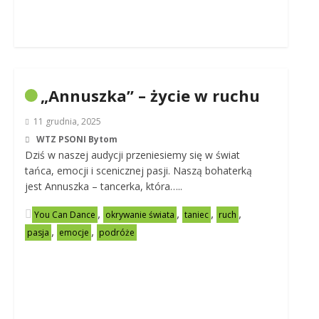
„Annuszka” – życie w ruchu
11 grudnia, 2025
WTZ PSONI Bytom
Dziś w naszej audycji przeniesiemy się w świat
tańca, emocji i scenicznej pasji. Naszą bohaterką
jest Annuszka – tancerka, która…..
,
,
,
,
You Can Dance
okrywanie świata
taniec
ruch
,
,
pasja
emocje
podróże