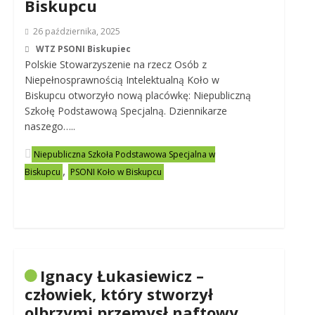
Biskupcu
26 października, 2025
WTZ PSONI Biskupiec
Polskie Stowarzyszenie na rzecz Osób z
Niepełnosprawnością Intelektualną Koło w
Biskupcu otworzyło nową placówkę: Niepubliczną
Szkołę Podstawową Specjalną. Dziennikarze
naszego…..
Niepubliczna Szkoła Podstawowa Specjalna w
,
Biskupcu
PSONI Koło w Biskupcu
Ignacy Łukasiewicz –
człowiek, który stworzył
olbrzymi przemysł naftowy