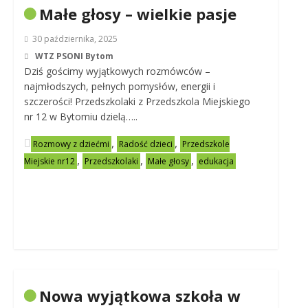
Małe głosy – wielkie pasje
30 października, 2025
WTZ PSONI Bytom
Dziś gościmy wyjątkowych rozmówców –
najmłodszych, pełnych pomysłów, energii i
szczerości! Przedszkolaki z Przedszkola Miejskiego
nr 12 w Bytomiu dzielą…..
,
,
Rozmowy z dziećmi
Radość dzieci
Przedszkole
,
,
,
Miejskie nr12
Przedszkolaki
Małe głosy
edukacja
Nowa wyjątkowa szkoła w