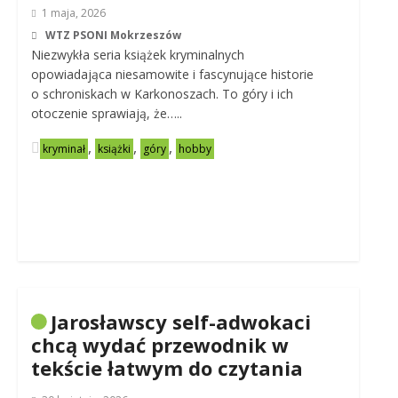
1 maja, 2026
WTZ PSONI Mokrzeszów
Niezwykła seria książek kryminalnych
opowiadająca niesamowite i fascynujące historie
o schroniskach w Karkonoszach. To góry i ich
otoczenie sprawiają, że…..
,
,
,
kryminał
książki
góry
hobby
Jarosławscy self-adwokaci
chcą wydać przewodnik w
tekście łatwym do czytania