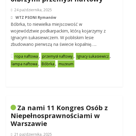
24 października, 2025
WTZ PSONI Rymanów
Bóbrka, to niewielka miejscowość w
województwie podkarpackim, którą kojarzymy z
Ignacym Łukasiewiczem. W pobliskim lesie
zbudowano pierwszą na świecie kopalnię…..
,
,
,
ropa naftowa
przemysł naftowy
Ignacy Łukasiewicz
,
,
lampa naftowa
Bóbrka
muzeum
Za nami 11 Kongres Osób z
Niepełnosprawnościami w
Warszawie
21 października, 2025