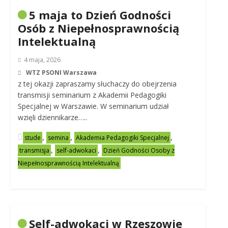
5 maja to Dzień Godności
Osób z Niepełnosprawnością
Intelektualną
4 maja, 2026
WTZ PSONI Warszawa
z tej okazji zapraszamy słuchaczy do obejrzenia
transmisji seminarium z Akademii Pedagogiki
Specjalnej w Warszawie. W seminarium udział
wzięli dziennikarze…..
,
,
,
stude
semina
Akademia Pedagogiki Specjalnej
,
,
transmisja
self-adwokaci
Dzień Godności Osoby z
Niepełnosprawnością Intelektualną
Self-adwokaci w Rzeszowie