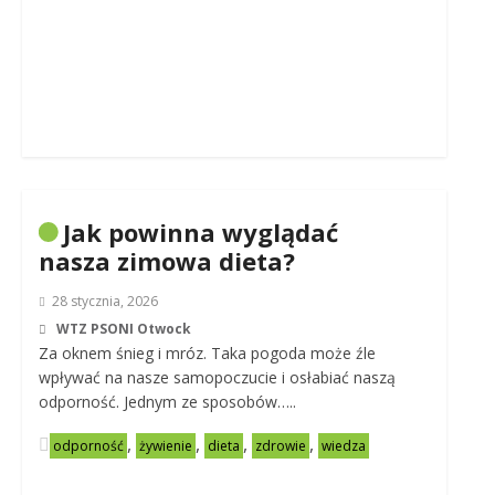
Jak powinna wyglądać
nasza zimowa dieta?
28 stycznia, 2026
WTZ PSONI Otwock
Za oknem śnieg i mróz. Taka pogoda może źle
wpływać na nasze samopoczucie i osłabiać naszą
odporność. Jednym ze sposobów…..
,
,
,
,
odporność
żywienie
dieta
zdrowie
wiedza