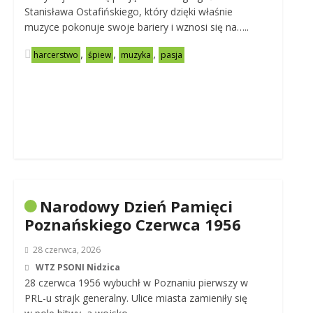
Stanisława Ostafińskiego, który dzięki właśnie
muzyce pokonuje swoje bariery i wznosi się na…..
,
,
,
harcerstwo
śpiew
muzyka
pasja
Narodowy Dzień Pamięci
Poznańskiego Czerwca 1956
28 czerwca, 2026
WTZ PSONI Nidzica
28 czerwca 1956 wybuchł w Poznaniu pierwszy w
PRL-u strajk generalny. Ulice miasta zamieniły się