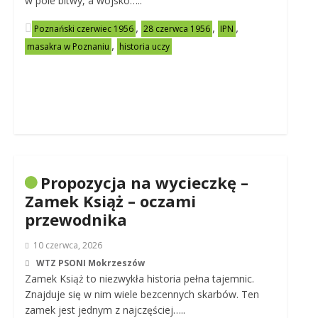
w pole bitwy, a wojsko…..
,
,
,
Poznański czerwiec 1956
28 czerwca 1956
IPN
,
masakra w Poznaniu
historia uczy
Propozycja na wycieczkę –
Zamek Książ – oczami
przewodnika
10 czerwca, 2026
WTZ PSONI Mokrzeszów
Zamek Książ to niezwykła historia pełna tajemnic.
Znajduje się w nim wiele bezcennych skarbów. Ten
zamek jest jednym z najczęściej…..