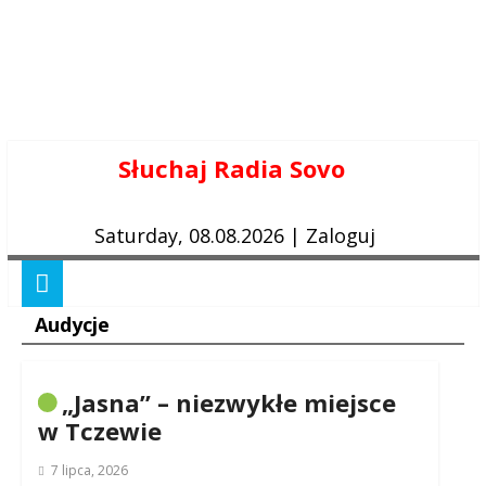
Skip
Słuchaj Radia Sovo
to
content
Saturday, 08.08.2026
|
Zaloguj
Audycje
„Jasna” – niezwykłe miejsce
w Tczewie
7 lipca, 2026