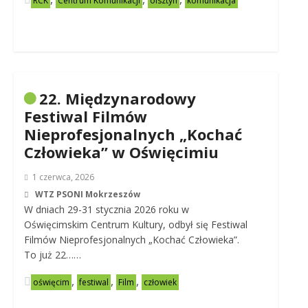
RCK
Centrum Komunikacji
olsztyn
komunikacja
22. Międzynarodowy
Festiwal Filmów
Nieprofesjonalnych „Kochać
Człowieka” w Oświęcimiu
1 czerwca, 2026
WTZ PSONI Mokrzeszów
W dniach 29-31 stycznia 2026 roku w
Oświęcimskim Centrum Kultury, odbył się Festiwal
Filmów Nieprofesjonalnych „Kochać Człowieka”.
To już 22……
,
,
,
oświęcim
festiwal
Film
człowiek