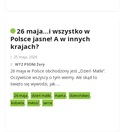
26 maja…i wszystko w
Polsce jasne! A w innych
krajach?
25 maja, 2026
WTZ PSONI Żory
26 maja w Polsce obchodzony jest „Dzień Matki”.
Oczywiście wszyscy o tym wiemy. Ale skąd to
święto się wywodzi, jak…..
,
,
,
,
26 maja
dzień matki
mama
dzieciństwo
,
,
kobieta
miłość
serce