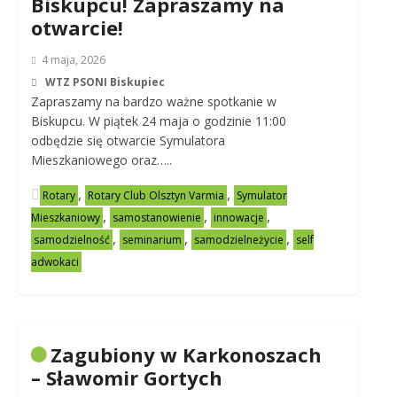
Biskupcu! Zapraszamy na
otwarcie!
4 maja, 2026
WTZ PSONI Biskupiec
Zapraszamy na bardzo ważne spotkanie w
Biskupcu. W piątek 24 maja o godzinie 11:00
odbędzie się otwarcie Symulatora
Mieszkaniowego oraz…..
,
,
Rotary
Rotary Club Olsztyn Varmia
Symulator
,
,
,
Mieszkaniowy
samostanowienie
innowacje
,
,
,
samodzielność
seminarium
samodzielneżycie
self
adwokaci
Zagubiony w Karkonoszach
– Sławomir Gortych