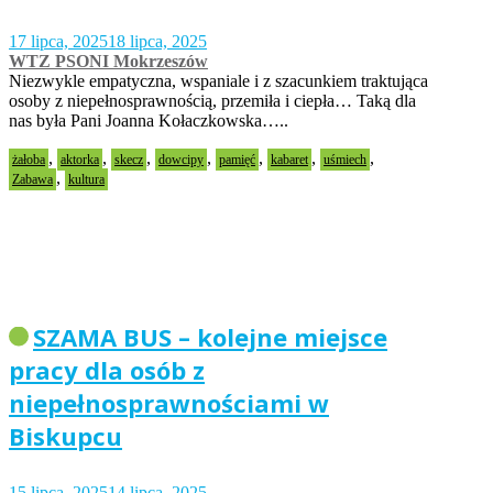
17 lipca, 2025
18 lipca, 2025
WTZ PSONI Mokrzeszów
Niezwykle empatyczna, wspaniale i z szacunkiem traktująca
osoby z niepełnosprawnością, przemiła i ciepła… Taką dla
nas była Pani Joanna Kołaczkowska…..
,
,
,
,
,
,
,
żałoba
aktorka
skecz
dowcipy
pamięć
kabaret
uśmiech
,
Zabawa
kultura
SZAMA BUS – kolejne miejsce
pracy dla osób z
niepełnosprawnościami w
Biskupcu
15 lipca, 2025
14 lipca, 2025