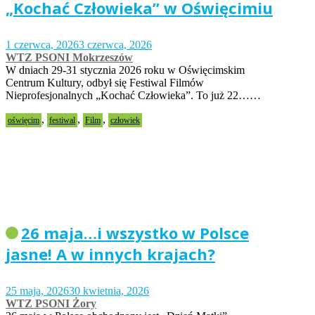
„Kochać Człowieka” w Oświęcimiu
1 czerwca, 2026
3 czerwca, 2026
WTZ PSONI Mokrzeszów
W dniach 29-31 stycznia 2026 roku w Oświęcimskim
Centrum Kultury, odbył się Festiwal Filmów
Nieprofesjonalnych „Kochać Człowieka”. To już 22……
,
,
,
oświęcim
festiwal
Film
człowiek
26 maja…i wszystko w Polsce
jasne! A w innych krajach?
25 maja, 2026
30 kwietnia, 2026
WTZ PSONI Żory