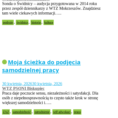
Sonda o Świdnicy – audycja przygotowana w 2014 roku
przez zespół dziennikarzy z WTZ Mokrzeszów. Znajdziesz
tam wiele ciekawych informacji…..
,
,
,
podroże
świdnica
historia
kultura
Moja ścieżka do podjęcia
samodzielnej pracy
30 kwietnia, 2026
30 kwietnia, 2026
WTZ PSONI Biskupiec
Praca daje poczucie sensu, niezależności i satysfakcji. Dla
osób z niepełnosprawnością to często także krok w stronę
większej samodzielności i…..
,
,
,
,
ZAZ
samodzielność
zatrudnienie
self adwokaci
praca