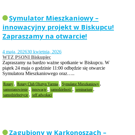
Symulator Mieszkaniowy –
innowacyjny projekt w Biskupcu!
Zapraszamy na otwarcie!
4 maja, 2026
30 kwietnia, 2026
WTZ PSONI Biskupiec
Zapraszamy na bardzo ważne spotkanie w Biskupcu. W
piątek 24 maja o godzinie 11:00 odbędzie się otwarcie
Symulatora Mieszkaniowego oraz…..
,
,
,
Rotary
Rotary Club Olsztyn Varmia
Symulator Mieszkaniowy
,
,
,
,
samostanowienie
innowacje
samodzielność
seminarium
,
samodzielneżycie
self adwokaci
Zagubiony w Karkonoszach –