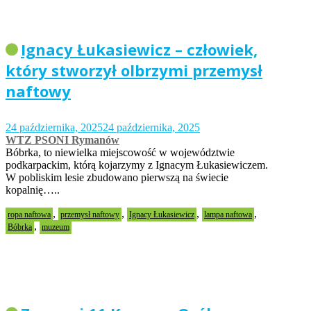
Ignacy Łukasiewicz – człowiek,
który stworzył olbrzymi przemysł
naftowy
24 października, 2025
24 października, 2025
WTZ PSONI Rymanów
Bóbrka, to niewielka miejscowość w województwie
podkarpackim, którą kojarzymy z Ignacym Łukasiewiczem.
W pobliskim lesie zbudowano pierwszą na świecie
kopalnię…..
,
,
,
,
ropa naftowa
przemysł naftowy
Ignacy Łukasiewicz
lampa naftowa
,
Bóbrka
muzeum