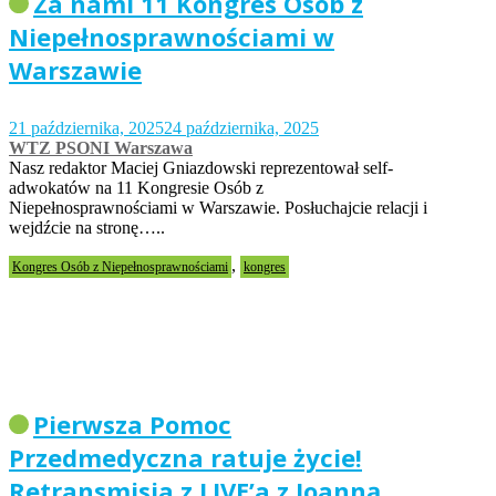
Za nami 11 Kongres Osób z
Niepełnosprawnościami w
Warszawie
21 października, 2025
24 października, 2025
WTZ PSONI Warszawa
Nasz redaktor Maciej Gniazdowski reprezentował self-
adwokatów na 11 Kongresie Osób z
Niepełnosprawnościami w Warszawie. Posłuchajcie relacji i
wejdźcie na stronę…..
,
Kongres Osób z Niepełnosprawnościami
kongres
Pierwsza Pomoc
Przedmedyczna ratuje życie!
Retransmisja z LIVE’a z Joanną