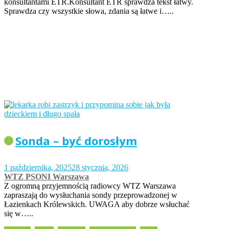
konsultantami ETR.Konsultant ETR sprawdza tekst łatwy.
Sprawdza czy wszystkie słowa, zdania są łatwe i…..
Sonda – być dorosłym
1 października, 2025
28 stycznia, 2026
WTZ PSONI Warszawa
Z ogromną przyjemnością radiowcy WTZ Warszawa
zapraszają do wysłuchania sondy przeprowadzonej w
Łazienkach Królewskich. UWAGA aby dobrze wsłuchać
się w…..