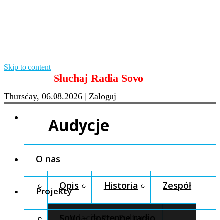
Skip to content
Słuchaj Radia Sovo
Thursday, 06.08.2026
|
Zaloguj
Audycje
O nas
Opis
Historia
Zespół
Projekty
Fundacja Pro Cultura
SoVo – dostępne radio