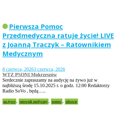
Pierwsza Pomoc
Przedmedyczna ratuje życie! LIVE
z Joanną Traczyk – Ratownikiem
Medycznym
8 czerwca, 2026
3 czerwca, 2026
WTZ PSONI Mokrzeszów
Serdecznie zapraszamy na audycję na żywo już w
najbliższą środę 15.10.2025 r. o godz. 12:00 Redaktorzy
Radio SoVo , będą…..
,
,
,
na żywo
ratownik medyczny
pomoc
zdrowie