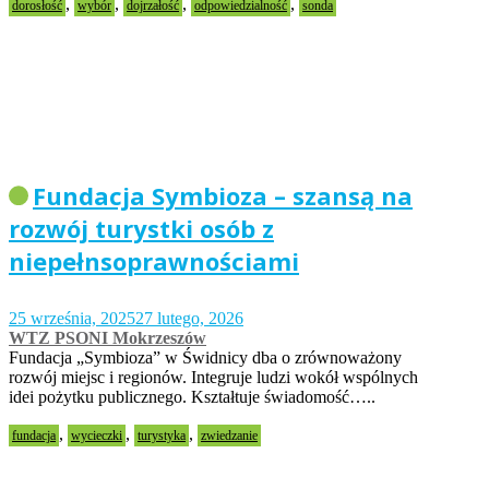
,
,
,
,
dorosłość
wybór
dojrzałość
odpowiedzialność
sonda
Fundacja Symbioza – szansą na
rozwój turystki osób z
niepełnsoprawnościami
25 września, 2025
27 lutego, 2026
WTZ PSONI Mokrzeszów
Fundacja „Symbioza” w Świdnicy dba o zrównoważony
rozwój miejsc i regionów. Integruje ludzi wokół wspólnych
idei pożytku publicznego. Kształtuje świadomość…..
,
,
,
fundacja
wycieczki
turystyka
zwiedzanie