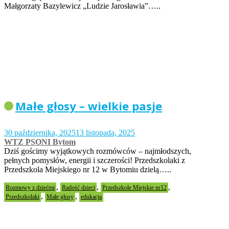
Małgorzaty Bazylewicz „Ludzie Jarosławia”…..
Małe głosy – wielkie pasje
30 października, 2025
13 listopada, 2025
WTZ PSONI Bytom
Dziś gościmy wyjątkowych rozmówców – najmłodszych,
pełnych pomysłów, energii i szczerości! Przedszkolaki z
Przedszkola Miejskiego nr 12 w Bytomiu dzielą…..
,
,
,
Rozmowy z dziećmi
Radość dzieci
Przedszkole Miejskie nr12
,
,
Przedszkolaki
Małe głosy
edukacja