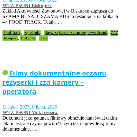
WTZ PSONI Biskupiec
Zakład Aktywności Zawodowej w Biskupcu zaprasza do
SZAMA BUSA !!! SZAMA BUS to restauracja na kółkach
–> FOOD TRACK. Tutaj …..
,
,
,
Food Track
zapiekanka
aktywizacja osób z niepełnosprawnościami
ZAZ
,
,
Biskupiec
Biskupiec
praca
Filmy dokumentalne oczami
reżyserki i zza kamery –
operatora
11 lipca, 2025
10 lipca, 2025
WTZ PSONI Mokrzeszów
Dokument jako gatunek filmowy obrazuje nam świat takim
jakim jest, ale czy na pewno? Czym tak naprawdę są filmy
dokumentalne…..