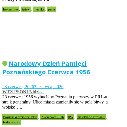
,
,
,
harcerstwo
śpiew
muzyka
pasja
Narodowy Dzień Pamięci
Poznańskiego Czerwca 1956
28 czerwca, 2026
3 czerwca, 2026
WTZ PSONI Nidzica
28 czerwca 1956 wybuchł w Poznaniu pierwszy w PRL-u
strajk generalny. Ulice miasta zamieniły się w pole bitwy, a
wojsko…..
,
,
,
,
Poznański czerwiec 1956
28 czerwca 1956
IPN
masakra w Poznaniu
historia uczy