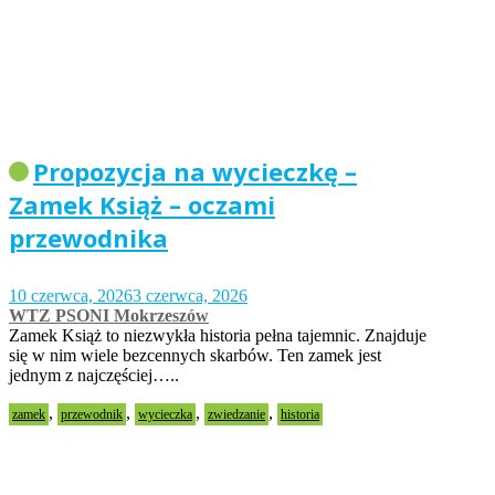
Propozycja na wycieczkę –
Zamek Książ – oczami
przewodnika
10 czerwca, 2026
3 czerwca, 2026
WTZ PSONI Mokrzeszów
Zamek Książ to niezwykła historia pełna tajemnic. Znajduje
się w nim wiele bezcennych skarbów. Ten zamek jest
jednym z najczęściej…..
,
,
,
,
zamek
przewodnik
wycieczka
zwiedzanie
historia