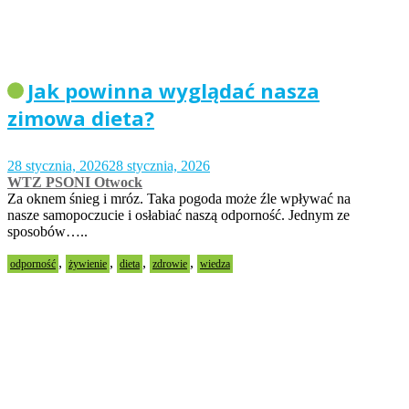
Jak powinna wyglądać nasza
zimowa dieta?
28 stycznia, 2026
28 stycznia, 2026
WTZ PSONI Otwock
Za oknem śnieg i mróz. Taka pogoda może źle wpływać na
nasze samopoczucie i osłabiać naszą odporność. Jednym ze
sposobów…..
,
,
,
,
odporność
żywienie
dieta
zdrowie
wiedza