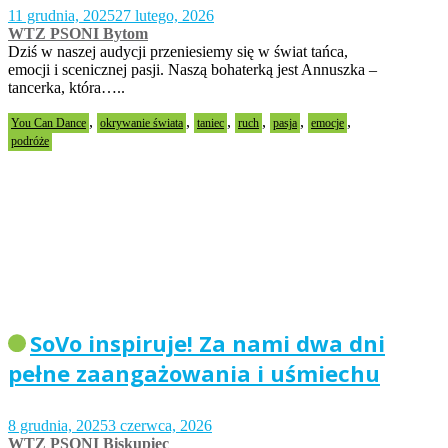
11 grudnia, 2025
27 lutego, 2026
WTZ PSONI Bytom
Dziś w naszej audycji przeniesiemy się w świat tańca,
emocji i scenicznej pasji. Naszą bohaterką jest Annuszka –
tancerka, która…..
,
,
,
,
,
,
You Can Dance
okrywanie świata
taniec
ruch
pasja
emocje
podróże
SoVo inspiruje! Za nami dwa dni
pełne zaangażowania i uśmiechu
8 grudnia, 2025
3 czerwca, 2026
WTZ PSONI Biskupiec