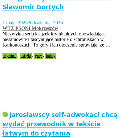
Sławomir Gortych
1 maja, 2026
30 kwietnia, 2026
WTZ PSONI Mokrzeszów
Niezwykła seria książek kryminalnych opowiadająca
niesamowite i fascynujące historie o schroniskach w
Karkonoszach. To góry i ich otoczenie sprawiają, że…..
,
,
,
kryminał
książki
góry
hobby
Jarosławscy self-adwokaci chcą
wydać przewodnik w tekście
łatwym do czytania