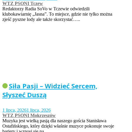
WTZ PSONI Tczew
Redaktorzy Radia SoVo w Tczewie odwiedzili
klubokawiarnię „Jasna”. To miejsce, gdzie nie tylko można
zjeść pyszne lody ale także skorzystać…..
Siła Pasji – Widzieć Sercem,
Słyszeć Duszą
1 lipca, 2026
1 lipca, 2026
WTZ PSONI Mokrzeszów
Muzyka jest wielką pasją dla naszego gościa Stanisława
Ostafińskiego, który dzięki właśnie muzyce pokonuje swoje
bariery i wznosi się na…..