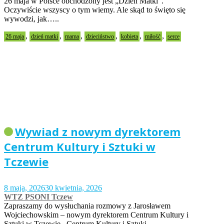
26 maja w Polsce obchodzony jest „Dzień Matki”.
Oczywiście wszyscy o tym wiemy. Ale skąd to święto się
wywodzi, jak…..
,
,
,
,
,
,
26 maja
dzień matki
mama
dzieciństwo
kobieta
miłość
serce
Wywiad z nowym dyrektorem
Centrum Kultury i Sztuki w
Tczewie
8 maja, 2026
30 kwietnia, 2026
WTZ PSONI Tczew
Zapraszamy do wysłuchania rozmowy z Jarosławem
Wojciechowskim – nowym dyrektorem Centrum Kultury i
Sztuki w Tczewie. Centrum Kultury i Sztuki…..