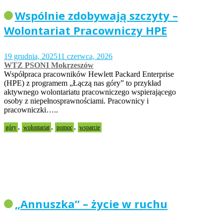
Wspólnie zdobywają szczyty –
Wolontariat Pracowniczy HPE
19 grudnia, 2025
11 czerwca, 2026
WTZ PSONI Mokrzeszów
Współpraca pracowników Hewlett Packard Enterprise
(HPE) z programem „Łączą nas góry” to przykład
aktywnego wolontariatu pracowniczego wspierającego
osoby z niepełnosprawnościami. Pracownicy i
pracowniczki…..
,
,
,
góry
wolontariat
pomoc
wsparcie
„Annuszka” – życie w ruchu