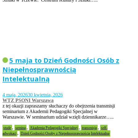
5 maja to Dzień Godności Osób z
Niepełnosprawnością
Intelektualną
4 maja, 2026
30 kwietnia, 2026
WTZ PSONI Warszawa
z tej okazji zapraszamy słuchaczy do obejrzenia transmisji
seminarium z Akademii Pedagogiki Specjalnej w
Warszawie. W seminarium udział wzięli dziennikarze…..
,
,
,
,
stude
semina
Akademia Pedagogiki Specjalnej
transmisja
self-
,
adwokaci
Dzień Godności Osoby z Niepełnosprawnością Intelektualną