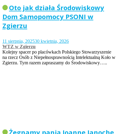
Oto jak działa Środowiskowy
Dom Samopomocy PSONI w
Zgierzu
11 sierpnia, 2025
30 kwietnia, 2026
WTZ w Zgierzu
Kolejny spacer po placówkach Polskiego Stowarzyszenie
na rzecz Osób z Niepełnosprawnością Intelektualną Koło w
Zgierzu. Tym razem zapraszamy do Środowiskowy…..
Żegnamy panią Joannę Janochę