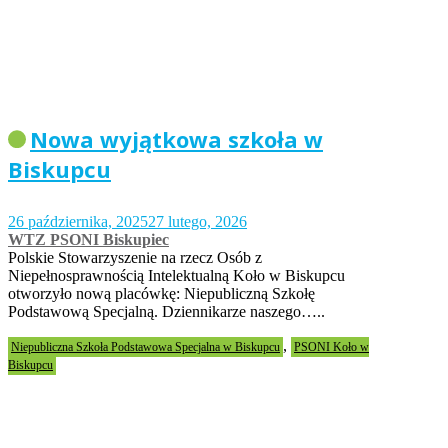
Nowa wyjątkowa szkoła w
Biskupcu
26 października, 2025
27 lutego, 2026
WTZ PSONI Biskupiec
Polskie Stowarzyszenie na rzecz Osób z
Niepełnosprawnością Intelektualną Koło w Biskupcu
otworzyło nową placówkę: Niepubliczną Szkołę
Podstawową Specjalną. Dziennikarze naszego…..
,
Niepubliczna Szkoła Podstawowa Specjalna w Biskupcu
PSONI Koło w
Biskupcu