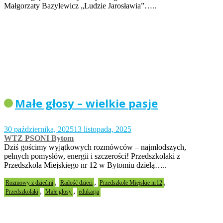
Małgorzaty Bazylewicz „Ludzie Jarosławia”…..
Małe głosy – wielkie pasje
30 października, 2025
13 listopada, 2025
WTZ PSONI Bytom
Dziś gościmy wyjątkowych rozmówców – najmłodszych,
pełnych pomysłów, energii i szczerości! Przedszkolaki z
Przedszkola Miejskiego nr 12 w Bytomiu dzielą…..
,
,
,
Rozmowy z dziećmi
Radość dzieci
Przedszkole Miejskie nr12
,
,
Przedszkolaki
Małe głosy
edukacja