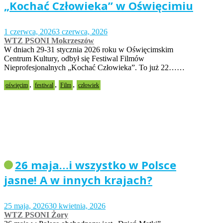
„Kochać Człowieka” w Oświęcimiu
1 czerwca, 2026
3 czerwca, 2026
WTZ PSONI Mokrzeszów
W dniach 29-31 stycznia 2026 roku w Oświęcimskim
Centrum Kultury, odbył się Festiwal Filmów
Nieprofesjonalnych „Kochać Człowieka”. To już 22……
,
,
,
oświęcim
festiwal
Film
człowiek
26 maja…i wszystko w Polsce
jasne! A w innych krajach?
25 maja, 2026
30 kwietnia, 2026
WTZ PSONI Żory