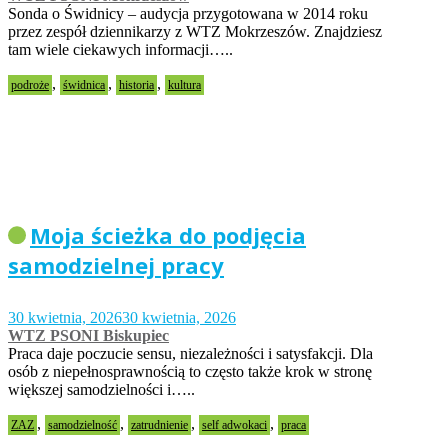
Sonda o Świdnicy – audycja przygotowana w 2014 roku
przez zespół dziennikarzy z WTZ Mokrzeszów. Znajdziesz
tam wiele ciekawych informacji…..
,
,
,
podroże
świdnica
historia
kultura
Moja ścieżka do podjęcia
samodzielnej pracy
30 kwietnia, 2026
30 kwietnia, 2026
WTZ PSONI Biskupiec
Praca daje poczucie sensu, niezależności i satysfakcji. Dla
osób z niepełnosprawnością to często także krok w stronę
większej samodzielności i…..
,
,
,
,
ZAZ
samodzielność
zatrudnienie
self adwokaci
praca