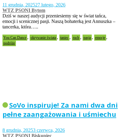
11 grudnia, 2025
27 lutego, 2026
WTZ PSONI Bytom
Dziś w naszej audycji przeniesiemy się w świat tańca,
emocji i scenicznej pasji. Naszą bohaterką jest Annuszka –
tancerka, która…..
,
,
,
,
,
,
You Can Dance
okrywanie świata
taniec
ruch
pasja
emocje
podróże
SoVo inspiruje! Za nami dwa dni
pełne zaangażowania i uśmiechu
8 grudnia, 2025
3 czerwca, 2026
WTZ PSONI Biskupiec