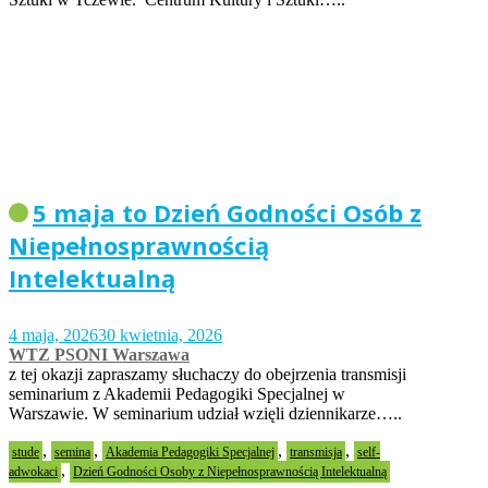
5 maja to Dzień Godności Osób z
Niepełnosprawnością
Intelektualną
4 maja, 2026
30 kwietnia, 2026
WTZ PSONI Warszawa
z tej okazji zapraszamy słuchaczy do obejrzenia transmisji
seminarium z Akademii Pedagogiki Specjalnej w
Warszawie. W seminarium udział wzięli dziennikarze…..
,
,
,
,
stude
semina
Akademia Pedagogiki Specjalnej
transmisja
self-
,
adwokaci
Dzień Godności Osoby z Niepełnosprawnością Intelektualną