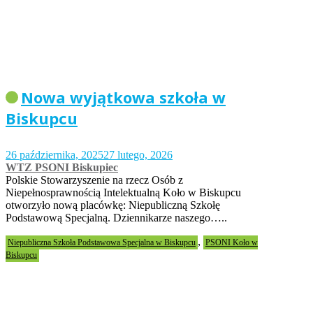
Nowa wyjątkowa szkoła w
Biskupcu
26 października, 2025
27 lutego, 2026
WTZ PSONI Biskupiec
Polskie Stowarzyszenie na rzecz Osób z
Niepełnosprawnością Intelektualną Koło w Biskupcu
otworzyło nową placówkę: Niepubliczną Szkołę
Podstawową Specjalną. Dziennikarze naszego…..
,
Niepubliczna Szkoła Podstawowa Specjalna w Biskupcu
PSONI Koło w
Biskupcu