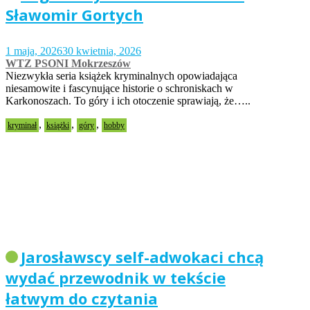
Sławomir Gortych
1 maja, 2026
30 kwietnia, 2026
WTZ PSONI Mokrzeszów
Niezwykła seria książek kryminalnych opowiadająca
niesamowite i fascynujące historie o schroniskach w
Karkonoszach. To góry i ich otoczenie sprawiają, że…..
,
,
,
kryminał
książki
góry
hobby
Jarosławscy self-adwokaci chcą
wydać przewodnik w tekście
łatwym do czytania