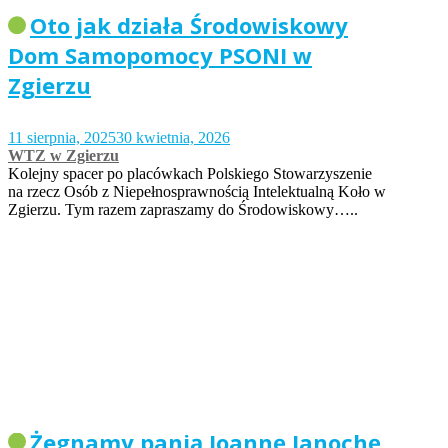
Oto jak działa Środowiskowy
Dom Samopomocy PSONI w
Zgierzu
11 sierpnia, 2025
30 kwietnia, 2026
WTZ w Zgierzu
Kolejny spacer po placówkach Polskiego Stowarzyszenie
na rzecz Osób z Niepełnosprawnością Intelektualną Koło w
Zgierzu. Tym razem zapraszamy do Środowiskowy…..
Żegnamy panią Joannę Janochę