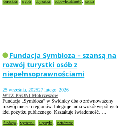
,
,
,
,
dorosłość
wybór
dojrzałość
odpowiedzialność
sonda
Fundacja Symbioza – szansą na
rozwój turystki osób z
niepełnsoprawnościami
25 września, 2025
27 lutego, 2026
WTZ PSONI Mokrzeszów
Fundacja „Symbioza” w Świdnicy dba o zrównoważony
rozwój miejsc i regionów. Integruje ludzi wokół wspólnych
idei pożytku publicznego. Kształtuje świadomość…..
,
,
,
fundacja
wycieczki
turystyka
zwiedzanie