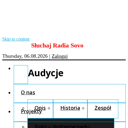
Skip to content
Słuchaj Radia Sovo
Thursday, 06.08.2026
|
Zaloguj
Audycje
O nas
Opis
Historia
Zespół
Projekty
Fundacja Pro Cultura
SoVo – dostępne radio