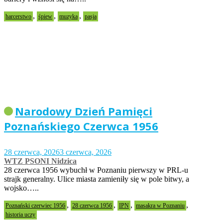
,
,
,
harcerstwo
śpiew
muzyka
pasja
Narodowy Dzień Pamięci
Poznańskiego Czerwca 1956
28 czerwca, 2026
3 czerwca, 2026
WTZ PSONI Nidzica
28 czerwca 1956 wybuchł w Poznaniu pierwszy w PRL-u
strajk generalny. Ulice miasta zamieniły się w pole bitwy, a
wojsko…..
,
,
,
,
Poznański czerwiec 1956
28 czerwca 1956
IPN
masakra w Poznaniu
historia uczy