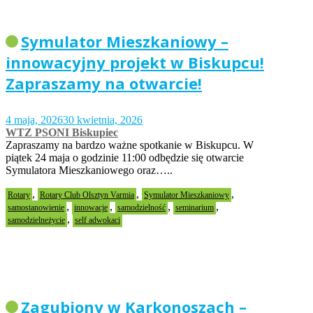
Symulator Mieszkaniowy –
innowacyjny projekt w Biskupcu!
Zapraszamy na otwarcie!
4 maja, 2026
30 kwietnia, 2026
WTZ PSONI Biskupiec
Zapraszamy na bardzo ważne spotkanie w Biskupcu. W
piątek 24 maja o godzinie 11:00 odbędzie się otwarcie
Symulatora Mieszkaniowego oraz…..
,
,
,
Rotary
Rotary Club Olsztyn Varmia
Symulator Mieszkaniowy
,
,
,
,
samostanowienie
innowacje
samodzielność
seminarium
,
samodzielneżycie
self adwokaci
Zagubiony w Karkonoszach –