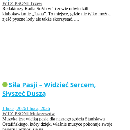
WTZ PSONI Tczew
Redaktorzy Radia SoVo w Tczewie odwiedzili
klubokawiarnię „Jasna”. To miejsce, gdzie nie tylko można
zjeść pyszne lody ale także skorzystać…..
Siła Pasji – Widzieć Sercem,
Słyszeć Duszą
1 lipca, 2026
1 lipca, 2026
WTZ PSONI Mokrzeszów
Muzyka jest wielką pasją dla naszego gościa Stanisława
Ostafińskiego, który dzięki właśnie muzyce pokonuje swoje
bariery i wznosi się na…..