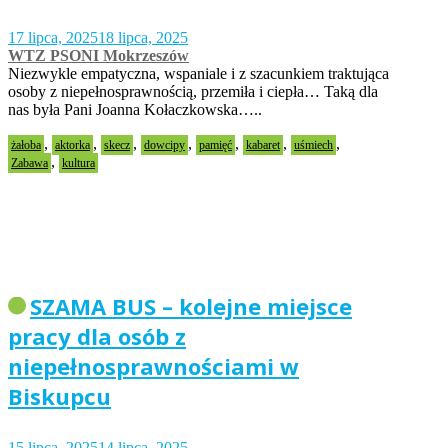
17 lipca, 2025
18 lipca, 2025
WTZ PSONI Mokrzeszów
Niezwykle empatyczna, wspaniale i z szacunkiem traktująca
osoby z niepełnosprawnością, przemiła i ciepła… Taką dla
nas była Pani Joanna Kołaczkowska…..
,
,
,
,
,
,
,
żałoba
aktorka
skecz
dowcipy
pamięć
kabaret
uśmiech
,
Zabawa
kultura
SZAMA BUS – kolejne miejsce
pracy dla osób z
niepełnosprawnościami w
Biskupcu
15 lipca, 2025
14 lipca, 2025