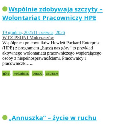
Wspólnie zdobywają szczyty –
Wolontariat Pracowniczy HPE
19 grudnia, 2025
11 czerwca, 2026
WTZ PSONI Mokrzeszów
Współpraca pracowników Hewlett Packard Enterprise
(HPE) z programem „Łączą nas góry” to przykład
aktywnego wolontariatu pracowniczego wspierającego
osoby z niepełnosprawnościami. Pracownicy i
pracowniczki…..
,
,
,
góry
wolontariat
pomoc
wsparcie
„Annuszka” – życie w ruchu