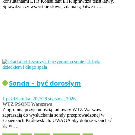
konsultantami ETR.Konsultant ETR sprawdza tekst łatwy.
Sprawdza czy wszystkie słowa, zdania są łatwe i…..
Sonda – być dorosłym
1 października, 2025
28 stycznia, 2026
WTZ PSONI Warszawa
Z ogromną przyjemnością radiowcy WTZ Warszawa
zapraszają do wysłuchania sondy przeprowadzonej w
Łazienkach Królewskich. UWAGA aby dobrze wsłuchać
się w…..