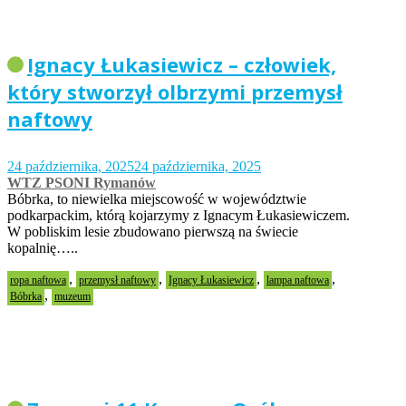
Ignacy Łukasiewicz – człowiek,
który stworzył olbrzymi przemysł
naftowy
24 października, 2025
24 października, 2025
WTZ PSONI Rymanów
Bóbrka, to niewielka miejscowość w województwie
podkarpackim, którą kojarzymy z Ignacym Łukasiewiczem.
W pobliskim lesie zbudowano pierwszą na świecie
kopalnię…..
,
,
,
,
ropa naftowa
przemysł naftowy
Ignacy Łukasiewicz
lampa naftowa
,
Bóbrka
muzeum