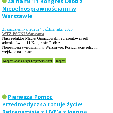
Za nami 11 Kongres Osób z
Niepełnosprawnościami w
Warszawie
21 października, 2025
24 października, 2025
WTZ PSONI Warszawa
Nasz redaktor Maciej Gniazdowski reprezentował self-
adwokatów na 11 Kongresie Osób z
Niepełnosprawnościami w Warszawie. Posłuchajcie relacji i
wejdźcie na stronę…..
,
Kongres Osób z Niepełnosprawnościami
kongres
Pierwsza Pomoc
Przedmedyczna ratuje życie!
Retransmisja z LIVE’a z Joanną