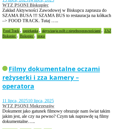
WTZ PSONI Biskupiec
Zakład Aktywności Zawodowej w Biskupcu zaprasza do
SZAMA BUSA !!! SZAMA BUS to restauracja na kółkach
–> FOOD TRACK. Tutaj …..
,
,
,
Food Track
zapiekanka
aktywizacja osób z niepełnosprawnościami
ZAZ
,
,
Biskupiec
Biskupiec
praca
Filmy dokumentalne oczami
reżyserki i zza kamery –
operatora
11 lipca, 2025
10 lipca, 2025
WTZ PSONI Mokrzeszów
Dokument jako gatunek filmowy obrazuje nam świat takim
jakim jest, ale czy na pewno? Czym tak naprawdę są filmy
dokumentalne…..