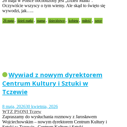
26 maja w Polsce obchodzony jest „Dzień Matki”.
Oczywiście wszyscy o tym wiemy. Ale skąd to święto się
wywodzi, jak…..
,
,
,
,
,
,
26 maja
dzień matki
mama
dzieciństwo
kobieta
miłość
serce
Wywiad z nowym dyrektorem
Centrum Kultury i Sztuki w
Tczewie
8 maja, 2026
30 kwietnia, 2026
WTZ PSONI Tczew
Zapraszamy do wysłuchania rozmowy z Jarosławem
Wojciechowskim – nowym dyrektorem Centrum Kultury i
Sztuki w Tczewie. Centrum Kultury i Sztuki…..