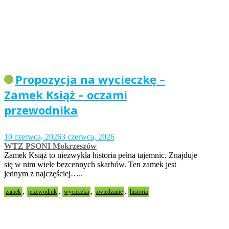
Propozycja na wycieczkę –
Zamek Książ – oczami
przewodnika
10 czerwca, 2026
3 czerwca, 2026
WTZ PSONI Mokrzeszów
Zamek Książ to niezwykła historia pełna tajemnic. Znajduje
się w nim wiele bezcennych skarbów. Ten zamek jest
jednym z najczęściej…..
,
,
,
,
zamek
przewodnik
wycieczka
zwiedzanie
historia