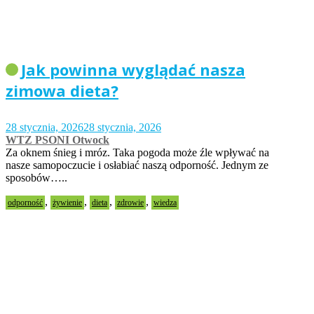
Jak powinna wyglądać nasza
zimowa dieta?
28 stycznia, 2026
28 stycznia, 2026
WTZ PSONI Otwock
Za oknem śnieg i mróz. Taka pogoda może źle wpływać na
nasze samopoczucie i osłabiać naszą odporność. Jednym ze
sposobów…..
,
,
,
,
odporność
żywienie
dieta
zdrowie
wiedza