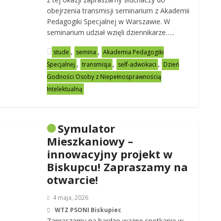
obejrzenia transmisji seminarium z Akademii
Pedagogiki Specjalnej w Warszawie. W
seminarium udział wzięli dziennikarze…..
,
,
stude
semina
Akademia Pedagogiki
,
,
,
Specjalnej
transmisja
self-adwokaci
Dzień
Godności Osoby z Niepełnosprawnością
Intelektualną
Symulator
Mieszkaniowy –
innowacyjny projekt w
Biskupcu! Zapraszamy na
otwarcie!
4 maja, 2026
WTZ PSONI Biskupiec
Zapraszamy na bardzo ważne spotkanie w