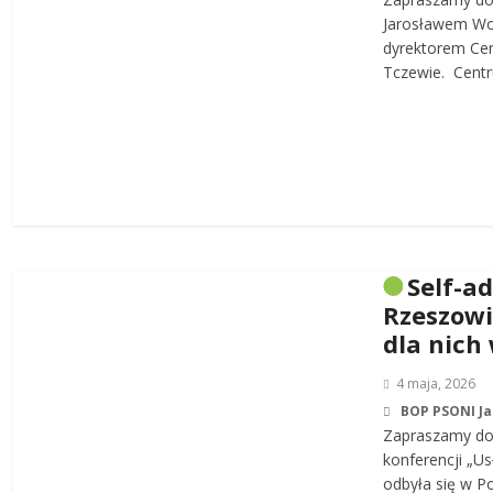
Jarosławem W
dyrektorem Cen
Tczewie. Centru
Self-a
Rzeszowi
dla nich
4 maja, 2026
BOP PSONI J
Zapraszamy do 
konferencji „Us
odbyła się w P