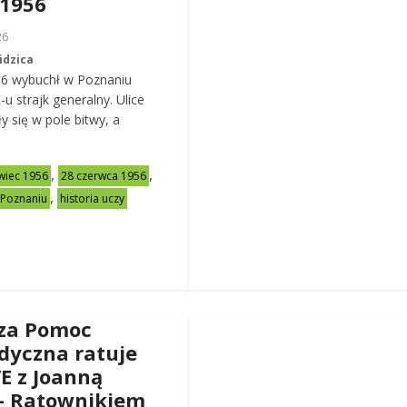
 1956
26
idzica
56 wybuchł w Poznaniu
u strajk generalny. Ulice
y się w pole bitwy, a
,
,
wiec 1956
28 czerwca 1956
,
 Poznaniu
historia uczy
za Pomoc
dyczna ratuje
VE z Joanną
– Ratownikiem