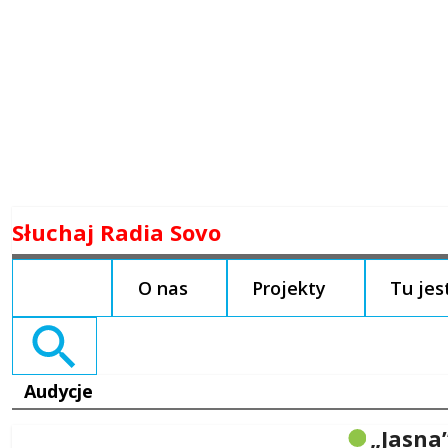
Skip
Słuchaj Radia Sovo
to
content
O nas
Projekty
Tu je
Search
for:
Audycje
„Jasna