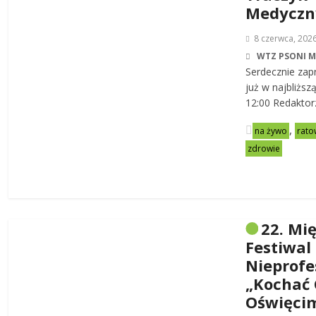
Medycz
8 czerwca, 202
WTZ PSONI 
Serdecznie zap
już w najbliższ
12:00 Redaktor
,
na żywo
rato
zdrowie
22. Mi
Festiwal
Nieprofe
„Kochać 
Oświęci