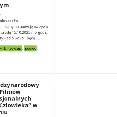
nym
6
Mokrzeszów
raszamy na audycję na żywo
ą środę 15.10.2025 r. o godz.
zy Radio SoVo , będą…..
,
,
wnik medyczny
pomoc
ędzynarodowy
 Filmów
sjonalnych
Człowieka” w
miu