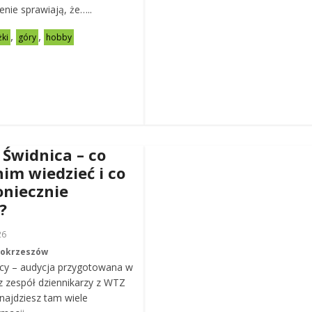
zenie sprawiają, że…..
,
,
żki
góry
hobby
 Świdnica – co
nim wiedzieć i co
oniecznie
?
26
Mokrzeszów
cy – audycja przygotowana w
z zespół dziennikarzy z WTZ
ajdziesz tam wiele