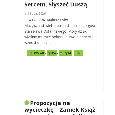
Sercem, Słyszeć Duszą
1 lipca, 2026
WTZ PSONI Mokrzeszów
Muzyka jest wielką pasją dla naszego gościa
Stanisława Ostafińskiego, który dzięki
właśnie muzyce pokonuje swoje bariery i
wznosi się na…..
,
,
,
harcerstwo
śpiew
muzyka
pasja
Propozycja na
wycieczkę – Zamek Książ