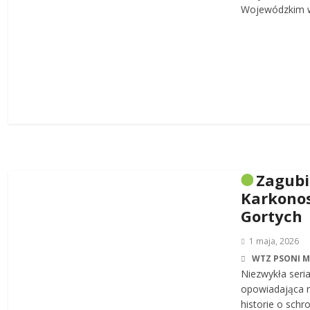
Wojewódzkim w
Zagub
Karkonos
Gortych
1 maja, 2026
WTZ PSONI 
Niezwykła seri
opowiadająca n
historie o sch