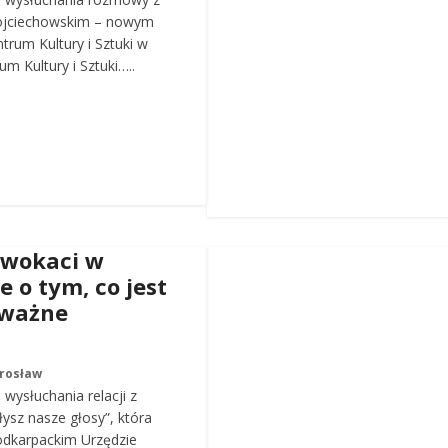
ojciechowskim – nowym
trum Kultury i Sztuki w
m Kultury i Sztuki…..
dwokaci w
e o tym, co jest
 ważne
arosław
wysłuchania relacji z
łysz nasze głosy”, która
odkarpackim Urzędzie