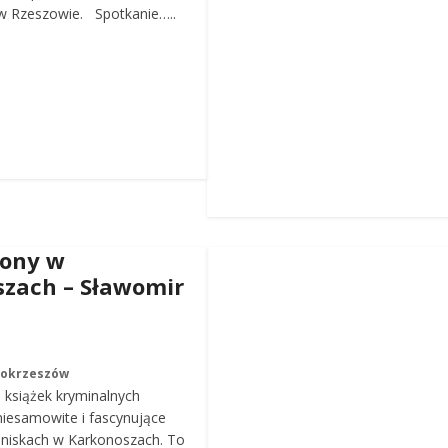
 Rzeszowie. Spotkanie…..
iony w
zach – Sławomir
Mokrzeszów
a książek kryminalnych
iesamowite i fascynujące
roniskach w Karkonoszach. To