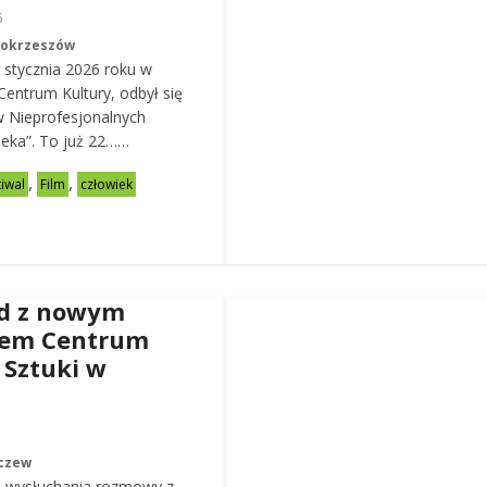
6
Mokrzeszów
 stycznia 2026 roku w
entrum Kultury, odbył się
w Nieprofesjonalnych
eka”. To już 22……
,
,
tiwal
Film
człowiek
d z nowym
rem Centrum
 Sztuki w
czew
 wysłuchania rozmowy z