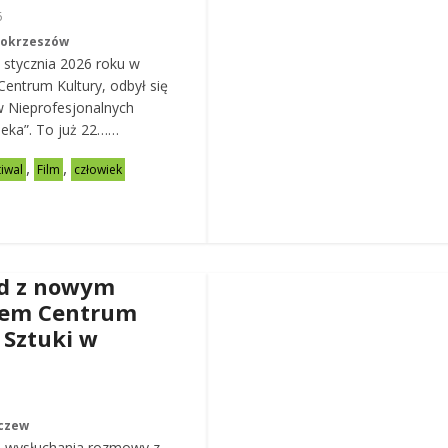
6
Mokrzeszów
 stycznia 2026 roku w
entrum Kultury, odbył się
w Nieprofesjonalnych
eka”. To już 22……
,
,
tiwal
Film
człowiek
d z nowym
rem Centrum
 Sztuki w
czew
 wysłuchania rozmowy z