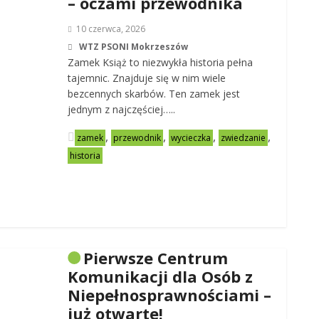
– oczami przewodnika
10 czerwca, 2026
WTZ PSONI Mokrzeszów
Zamek Książ to niezwykła historia pełna
tajemnic. Znajduje się w nim wiele
bezcennych skarbów. Ten zamek jest
jednym z najczęściej…..
,
,
,
,
zamek
przewodnik
wycieczka
zwiedzanie
historia
Pierwsze Centrum
Komunikacji dla Osób z
Niepełnosprawnościami –
już otwarte!