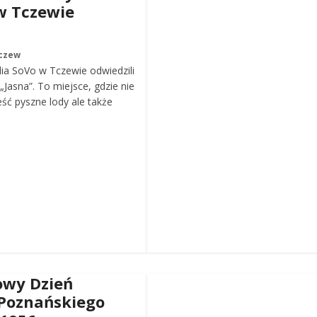
w Tczewie
czew
ia SoVo w Tczewie odwiedzili
„Jasna”. To miejsce, gdzie nie
eść pyszne lody ale także
wy Dzień
Poznańskiego