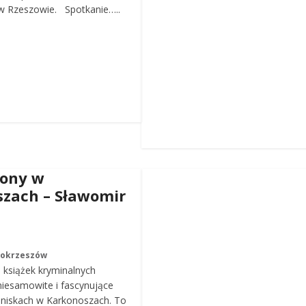
 Rzeszowie. Spotkanie…..
iony w
zach – Sławomir
Mokrzeszów
a książek kryminalnych
iesamowite i fascynujące
roniskach w Karkonoszach. To