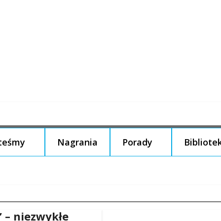
steśmy
Nagrania
Porady
Bibliote
” – niezwykłe