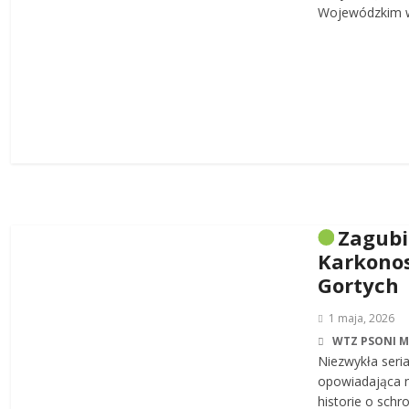
Wojewódzkim w
Zagub
Karkonos
Gortych
1 maja, 2026
WTZ PSONI 
Niezwykła seri
opowiadająca n
historie o sch