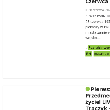
Czerwca
28 czerwca, 20
WTZ PSONI N
28 czerwca 19
pierwszy w PRL-
miasta zamienił
wojsko…..
Poznański czer
,
IPN
masakra w
Pierws
Przedme
życie! LI
Traczyk 