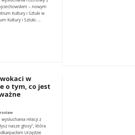
ojciechowskim – nowym
trum Kultury i Sztuki w
m Kultury i Sztuki…..
dwokaci w
e o tym, co jest
 ważne
arosław
wysłuchania relacji z
łysz nasze głosy”, która
odkarpackim Urzędzie