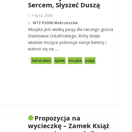
Sercem, Słyszeć Duszą
1 lipca, 2026
WTZ PSONI Mokrzeszów
Muzyka jest wielką pasją dla naszego gościa
Stanisława Ostafińskiego, który dzięki
właśnie muzyce pokonuje swoje bariery i
wznosi się na…..
,
,
,
harcerstwo
śpiew
muzyka
pasja
Propozycja na
wycieczkę – Zamek Książ