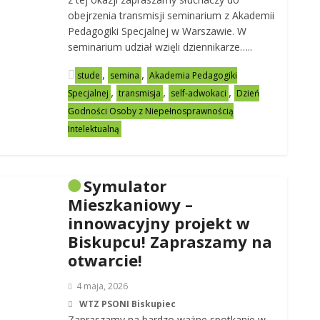
obejrzenia transmisji seminarium z Akademii
Pedagogiki Specjalnej w Warszawie. W
seminarium udział wzięli dziennikarze…..
,
,
stude
semina
Akademia Pedagogiki
,
,
,
Specjalnej
transmisja
self-adwokaci
Dzień
Godności Osoby z Niepełnosprawnością
Intelektualną
Symulator
Mieszkaniowy –
innowacyjny projekt w
Biskupcu! Zapraszamy na
otwarcie!
4 maja, 2026
WTZ PSONI Biskupiec
Zapraszamy na bardzo ważne spotkanie w