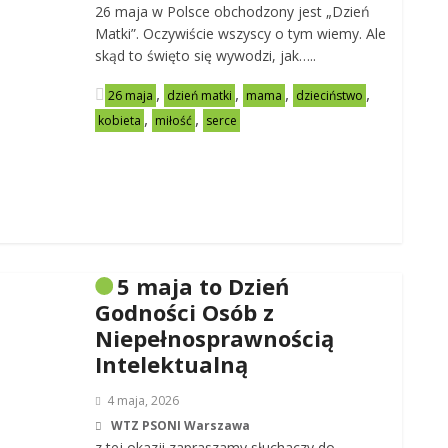
26 maja w Polsce obchodzony jest „Dzień
Matki”. Oczywiście wszyscy o tym wiemy. Ale
skąd to święto się wywodzi, jak…..
,
,
,
,
26 maja
dzień matki
mama
dzieciństwo
,
,
kobieta
miłość
serce
5 maja to Dzień
Godności Osób z
Niepełnosprawnością
Intelektualną
4 maja, 2026
WTZ PSONI Warszawa
z tej okazji zapraszamy słuchaczy do