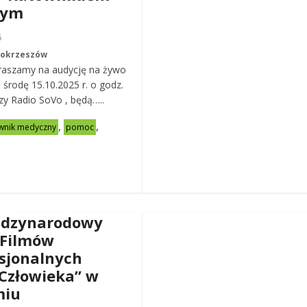
nym
6
Mokrzeszów
raszamy na audycję na żywo
ą środę 15.10.2025 r. o godz.
zy Radio SoVo , będą…..
,
,
wnik medyczny
pomoc
ędzynarodowy
 Filmów
sjonalnych
Człowieka” w
miu