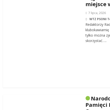
miejsce 
7 lipca, 2026
WTZ PSONI T
Redaktorzy Rad
klubokawiarnię 
tylko można zj
skorzystać…..
Narodo
Pamięci 