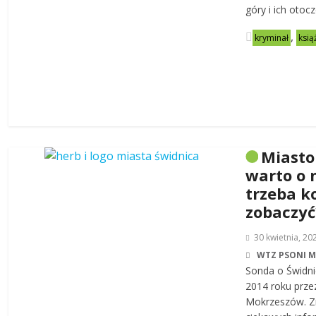
góry i ich otoc
,
kryminał
ksią
Miasto
warto o 
trzeba k
zobaczyć
30 kwietnia, 20
WTZ PSONI 
Sonda o Świdni
2014 roku prze
Mokrzeszów. Zn