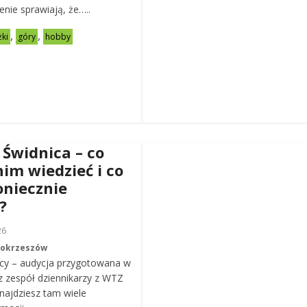
zenie sprawiają, że…..
,
,
żki
góry
hobby
 Świdnica – co
nim wiedzieć i co
oniecznie
?
26
Mokrzeszów
cy – audycja przygotowana w
z zespół dziennikarzy z WTZ
ajdziesz tam wiele