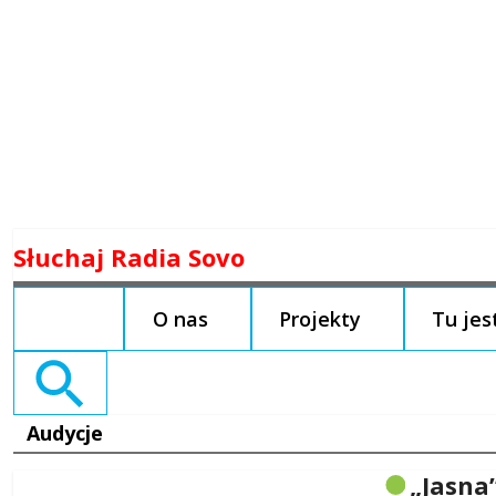
Skip
Słuchaj Radia Sovo
to
content
O nas
Projekty
Tu je
Search
for:
Audycje
„Jasna