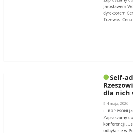
Jarosławem W
dyrektorem Cen
Tczewie. Centru
Self-a
Rzeszowi
dla nich
4 maja, 2026
BOP PSONI J
Zapraszamy do 
konferencji „Us
odbyła się w P