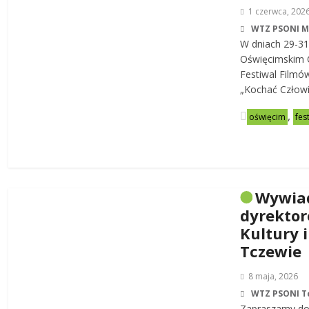
1 czerwca, 202
WTZ PSONI 
W dniach 29-31
Oświęcimskim C
Festiwal Filmó
„Kochać Człowi
,
oświęcim
fes
Wywia
dyrekto
Kultury i
Tczewie
8 maja, 2026
WTZ PSONI T
Zapraszamy do