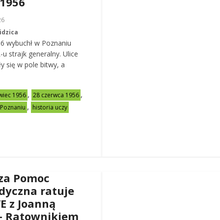
 1956
26
idzica
56 wybuchł w Poznaniu
u strajk generalny. Ulice
y się w pole bitwy, a
,
,
wiec 1956
28 czerwca 1956
,
 Poznaniu
historia uczy
za Pomoc
dyczna ratuje
VE z Joanną
– Ratownikiem