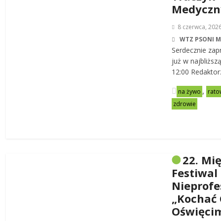
Medycz
8 czerwca, 202
WTZ PSONI 
Serdecznie zap
już w najbliższ
12:00 Redaktor
,
na żywo
rato
zdrowie
22. Mi
Festiwal
Nieprofe
„Kochać 
Oświęci