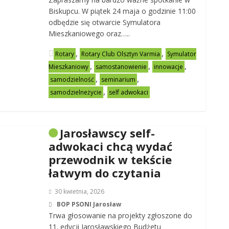
Biskupcu. W piątek 24 maja o godzinie 11:00
odbędzie się otwarcie Symulatora
Mieszkaniowego oraz…..
,
,
Rotary
Rotary Club Olsztyn Varmia
Symulator
,
,
,
Mieszkaniowy
samostanowienie
innowacje
,
,
samodzielność
seminarium
,
samodzielneżycie
self adwokaci
Jarosławscy self-
adwokaci chcą wydać
przewodnik w tekście
łatwym do czytania
30 kwietnia, 2026
BOP PSONI Jarosław
Trwa głosowanie na projekty zgłoszone do
11. edycji Jarosławskiego Budżetu