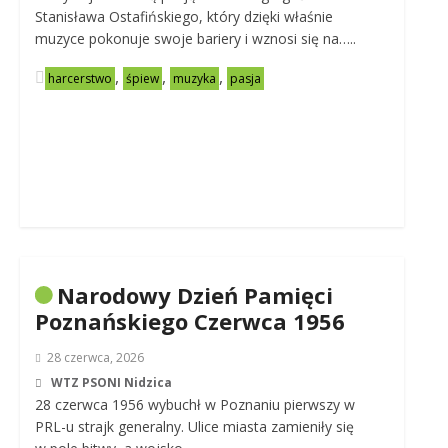
Stanisława Ostafińskiego, który dzięki właśnie
muzyce pokonuje swoje bariery i wznosi się na…..
,
,
,
harcerstwo
śpiew
muzyka
pasja
Narodowy Dzień Pamięci
Poznańskiego Czerwca 1956
28 czerwca, 2026
WTZ PSONI Nidzica
28 czerwca 1956 wybuchł w Poznaniu pierwszy w
PRL-u strajk generalny. Ulice miasta zamieniły się