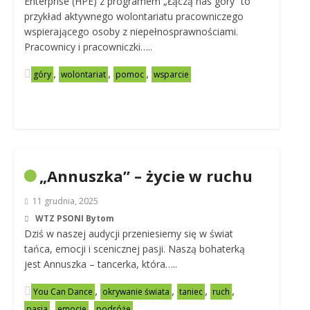
Enterprise (HPE) z programem „Łączą nas góry” to
przykład aktywnego wolontariatu pracowniczego
wspierającego osoby z niepełnosprawnościami.
Pracownicy i pracowniczki…..
,
,
,
góry
wolontariat
pomoc
wsparcie
„Annuszka” – życie w ruchu
11 grudnia, 2025
WTZ PSONI Bytom
Dziś w naszej audycji przeniesiemy się w świat
tańca, emocji i scenicznej pasji. Naszą bohaterką
jest Annuszka – tancerka, która…..
,
,
,
,
You Can Dance
okrywanie świata
taniec
ruch
,
,
pasja
emocje
podróże