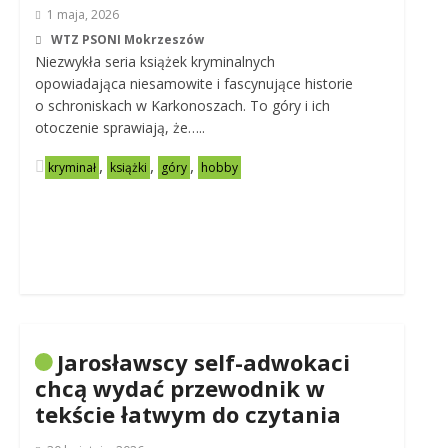
1 maja, 2026
WTZ PSONI Mokrzeszów
Niezwykła seria książek kryminalnych
opowiadająca niesamowite i fascynujące historie
o schroniskach w Karkonoszach. To góry i ich
otoczenie sprawiają, że…..
,
,
,
kryminał
książki
góry
hobby
Jarosławscy self-adwokaci
chcą wydać przewodnik w
tekście łatwym do czytania