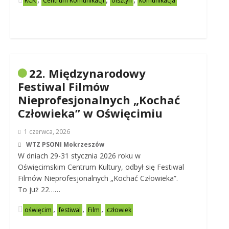
RCK
Centrum Komunikacji
olsztyn
komunikacja
22. Międzynarodowy
Festiwal Filmów
Nieprofesjonalnych „Kochać
Człowieka” w Oświęcimiu
1 czerwca, 2026
WTZ PSONI Mokrzeszów
W dniach 29-31 stycznia 2026 roku w
Oświęcimskim Centrum Kultury, odbył się Festiwal
Filmów Nieprofesjonalnych „Kochać Człowieka”.
To już 22……
,
,
,
oświęcim
festiwal
Film
człowiek