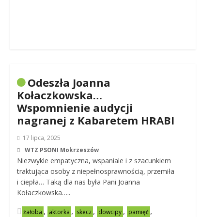
Odeszła Joanna
Kołaczkowska…
Wspomnienie audycji
nagranej z Kabaretem HRABI
17 lipca, 2025
WTZ PSONI Mokrzeszów
Niezwykle empatyczna, wspaniale i z szacunkiem
traktująca osoby z niepełnosprawnością, przemiła
i ciepła… Taką dla nas była Pani Joanna
Kołaczkowska…..
,
,
,
,
,
żałoba
aktorka
skecz
dowcipy
pamięć