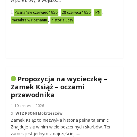
w pole bitwy, a wojsko…..
,
,
,
Poznański czerwiec 1956
28 czerwca 1956
IPN
,
masakra w Poznaniu
historia uczy
Propozycja na wycieczkę –
Zamek Książ – oczami
przewodnika
10 czerwca, 2026
WTZ PSONI Mokrzeszów
Zamek Książ to niezwykła historia pełna tajemnic.
Znajduje się w nim wiele bezcennych skarbów. Ten
zamek jest jednym z najczęściej…..