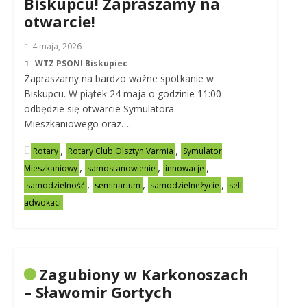
Biskupcu! Zapraszamy na
otwarcie!
4 maja, 2026
WTZ PSONI Biskupiec
Zapraszamy na bardzo ważne spotkanie w
Biskupcu. W piątek 24 maja o godzinie 11:00
odbędzie się otwarcie Symulatora
Mieszkaniowego oraz…..
,
,
Rotary
Rotary Club Olsztyn Varmia
Symulator
,
,
,
Mieszkaniowy
samostanowienie
innowacje
,
,
,
samodzielność
seminarium
samodzielneżycie
self
adwokaci
Zagubiony w Karkonoszach
– Sławomir Gortych