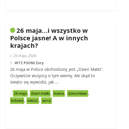
26 maja…i wszystko w
Polsce jasne! A w innych
krajach?
25 maja, 2026
WTZ PSONI Żory
26 maja w Polsce obchodzony jest „Dzień Matki”.
Oczywiście wszyscy o tym wiemy. Ale skąd to
święto się wywodzi, jak…..
,
,
,
,
26 maja
dzień matki
mama
dzieciństwo
,
,
kobieta
miłość
serce