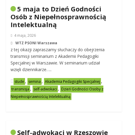
5 maja to Dzień Godności
Osób z Niepełnosprawnością
Intelektualną
4 maja, 2026
WTZ PSONI Warszawa
z tej okazji zapraszamy słuchaczy do obejrzenia
transmisji seminarium z Akademii Pedagogiki
Specjalnej w Warszawie. W seminarium udział
wzięli dziennikarze…..
,
,
,
stude
semina
Akademia Pedagogiki Specjalnej
,
,
transmisja
self-adwokaci
Dzień Godności Osoby z
Niepełnosprawnością Intelektualną
Self-adwokaci w Rzeszowie