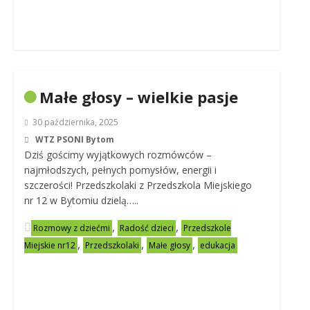
Małe głosy – wielkie pasje
30 października, 2025
WTZ PSONI Bytom
Dziś gościmy wyjątkowych rozmówców –
najmłodszych, pełnych pomysłów, energii i
szczerości! Przedszkolaki z Przedszkola Miejskiego
nr 12 w Bytomiu dzielą…..
,
,
Rozmowy z dziećmi
Radość dzieci
Przedszkole
,
,
,
Miejskie nr12
Przedszkolaki
Małe głosy
edukacja