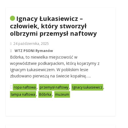
Ignacy Łukasiewicz –
człowiek, który stworzył
olbrzymi przemysł naftowy
24 października, 2025
WTZ PSONI Rymanów
Bóbrka, to niewielka miejscowość w
województwie podkarpackim, którą kojarzymy z
Ignacym Łukasiewiczem. W pobliskim lesie
zbudowano pierwszą na świecie kopalnię…..
,
,
,
ropa naftowa
przemysł naftowy
Ignacy Łukasiewicz
,
,
lampa naftowa
Bóbrka
muzeum