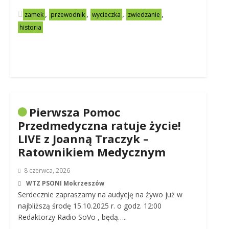
,
,
,
,
zamek
przewodnik
wycieczka
zwiedzanie
historia
Pierwsza Pomoc
Przedmedyczna ratuje życie!
LIVE z Joanną Traczyk –
Ratownikiem Medycznym
8 czerwca, 2026
WTZ PSONI Mokrzeszów
Serdecznie zapraszamy na audycję na żywo już w
najbliższą środę 15.10.2025 r. o godz. 12:00
Redaktorzy Radio SoVo , będą…..