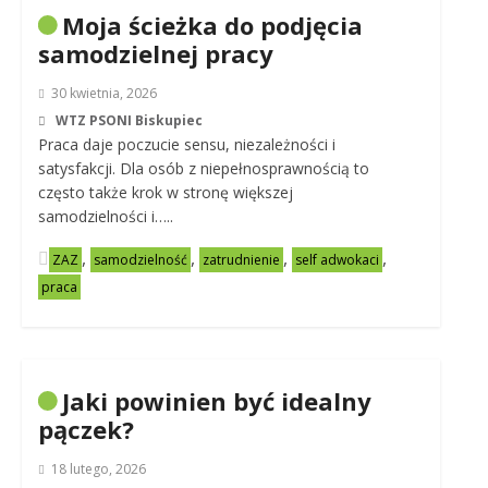
Moja ścieżka do podjęcia
samodzielnej pracy
30 kwietnia, 2026
WTZ PSONI Biskupiec
Praca daje poczucie sensu, niezależności i
satysfakcji. Dla osób z niepełnosprawnością to
często także krok w stronę większej
samodzielności i…..
,
,
,
,
ZAZ
samodzielność
zatrudnienie
self adwokaci
praca
Jaki powinien być idealny
pączek?
18 lutego, 2026